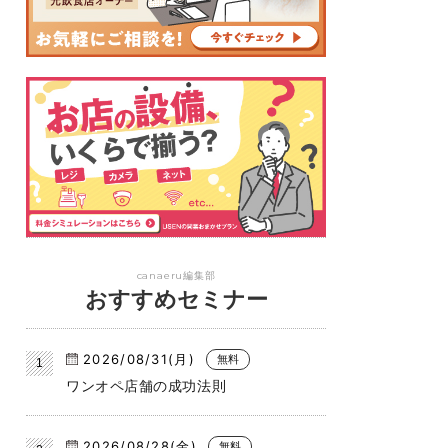
canaeru編集部
おすすめセミナー
2026/08/31(月)
無料
ワンオペ店舗の成功法則
2026/08/28(金)
無料