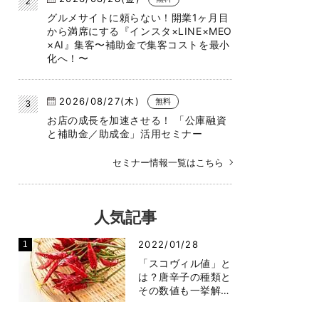
グルメサイトに頼らない！開業1ヶ月目
から満席にする『インスタ×LINE×MEO
×AI』集客〜補助金で集客コストを最小
化へ！〜
2026/08/27(木)
無料
お店の成長を加速させる！ 「公庫融資
と補助金／助成金」活用セミナー
セミナー情報一覧はこちら
人気記事
2022/01/28
「スコヴィル値」と
は？唐辛子の種類と
その数値も一挙解…