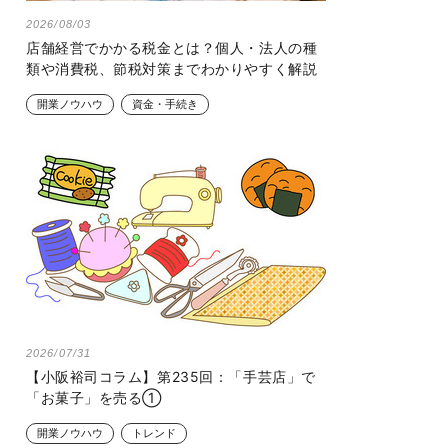
2026/08/03
店舗経営でかかる税金とは？個人・法人の種
類や消費税、節税対策までわかりやすく解説
開業ノウハウ
資金・手続き
2026/07/31
【小阪裕司コラム】第235回：「手芸店」で
「お菓子」を売る①
開業ノウハウ
トレンド