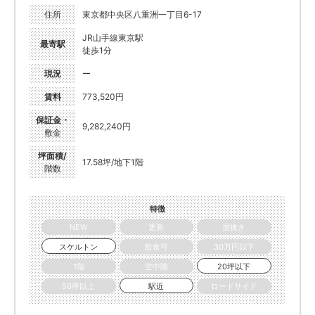
住所
東京都中央区八重洲一丁目6-17
JR山手線東京駅
最寄駅
徒歩1分
現況
ー
賃料
773,520円
保証金・
9,282,240円
敷金
坪面積/
17.58坪/地下1階
階数
特徴
NEW
更新
居抜き
スケルトン
飲食可
30万円以下
1階
空中階
20坪以下
50坪以上
駅近
ロードサイド