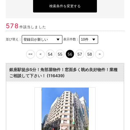
検索条件を変更する
578
件該当しました
並び替え：
表示件数：
54
55
56
57
58
<<
<
>
銀座駅徒歩5分！角部屋物件！窓面多く眺め良好物件！業種
ご相談して下さい！ (116439)