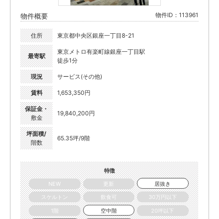
物件ID：113961
物件概要
住所
東京都中央区銀座一丁目8-21
東京メトロ有楽町線銀座一丁目駅
最寄駅
徒歩1分
現況
サービス(その他)
賃料
1,653,350円
保証金・
19,840,200円
敷金
坪面積/
65.35坪/9階
階数
特徴
NEW
更新
居抜き
スケルトン
飲食可
30万円以下
1階
空中階
20坪以下