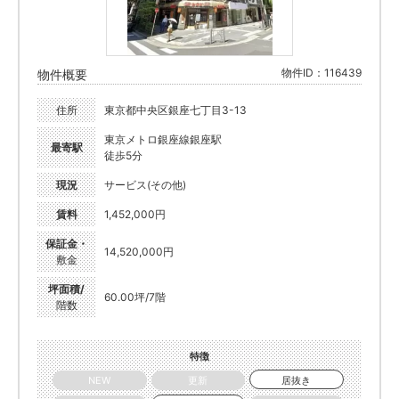
物件ID：116439
物件概要
住所
東京都中央区銀座七丁目3-13
東京メトロ銀座線銀座駅
最寄駅
徒歩5分
現況
サービス(その他)
賃料
1,452,000円
保証金・
14,520,000円
敷金
坪面積/
60.00坪/7階
階数
特徴
NEW
更新
居抜き