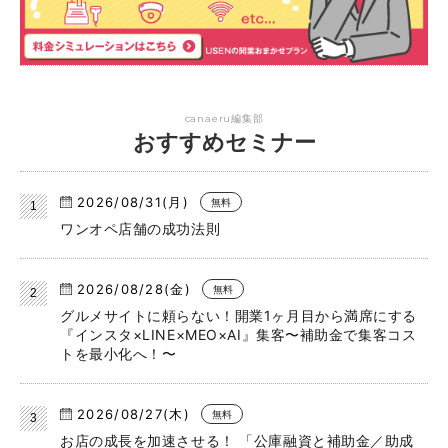
canaeru編集部
おすすめセミナー
2026/08/31(月)
無料
ワンオペ店舗の成功法則
2026/08/28(金)
無料
グルメサイトに頼らない！開業1ヶ月目から満席にする
『インスタ×LINE×MEO×AI』集客〜補助金で集客コス
トを最小化へ！〜
2026/08/27(木)
無料
お店の成長を加速させる！ 「公庫融資と補助金／助成