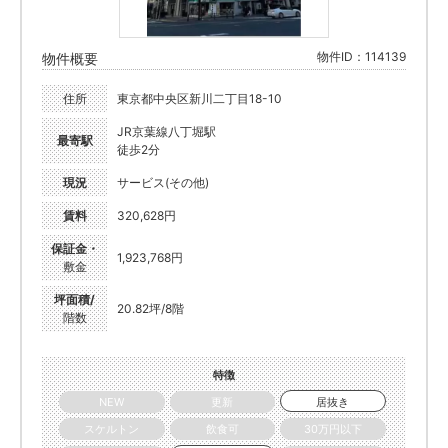
物件ID：114139
物件概要
住所
東京都中央区新川二丁目18-10
JR京葉線八丁堀駅
最寄駅
徒歩2分
現況
サービス(その他)
賃料
320,628円
保証金・
1,923,768円
敷金
坪面積/
20.82坪/8階
階数
特徴
NEW
更新
居抜き
スケルトン
飲食可
30万円以下