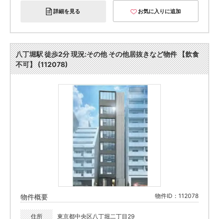
詳細を見る
お気に入りに追加
八丁堀駅 徒歩2分 現況:その他 その他居抜きなど物件 【飲食
不可】 (112078)
物件ID：112078
物件概要
住所
東京都中央区八丁堀二丁目29