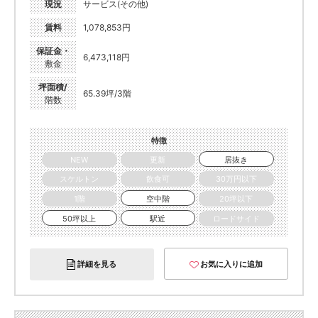
現況
サービス(その他)
賃料
1,078,853円
保証金・
6,473,118円
敷金
坪面積/
65.39坪/3階
階数
特徴
NEW
更新
居抜き
スケルトン
飲食可
30万円以下
1階
空中階
20坪以下
50坪以上
駅近
ロードサイド
詳細を見る
お気に入りに追加