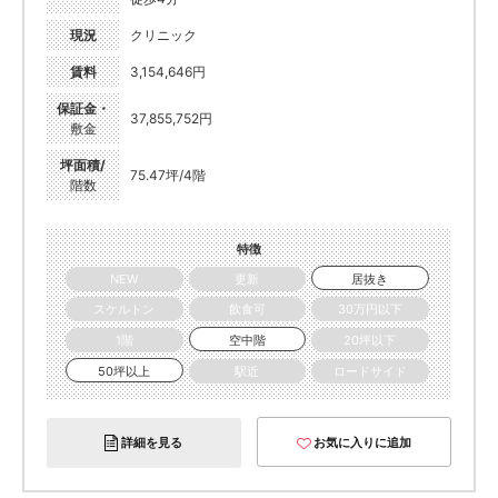
現況
クリニック
賃料
3,154,646円
保証金・
37,855,752円
敷金
坪面積/
75.47坪/4階
階数
特徴
NEW
更新
居抜き
スケルトン
飲食可
30万円以下
1階
空中階
20坪以下
50坪以上
駅近
ロードサイド
詳細を見る
お気に入りに追加