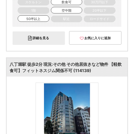
スケルトン
飲食可
30万円以下
1階
空中階
20坪以下
50坪以上
駅近
ロードサイド
詳細を見る
お気に入りに追加
八丁堀駅 徒歩2分 現況:その他 その他居抜きなど物件 【軽飲
食可】フィットネスジム関係不可 (114139)