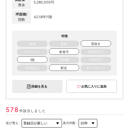
5,280,000円
敷金
坪面積/
42.18坪/1階
階数
特徴
NEW
更新
居抜き
スケルトン
飲食可
30万円以下
1階
空中階
20坪以下
50坪以上
駅近
ロードサイド
詳細を見る
お気に入りに追加
578
件該当しました
並び替え：
表示件数：