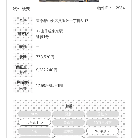
物件ID：112934
物件概要
住所
東京都中央区八重洲一丁目6-17
JR山手線東京駅
最寄駅
徒歩1分
現況
ー
賃料
773,520円
保証金・
9,282,240円
敷金
坪面積/
17.58坪/地下1階
階数
特徴
NEW
更新
居抜き
スケルトン
飲食可
30万円以下
1階
空中階
20坪以下