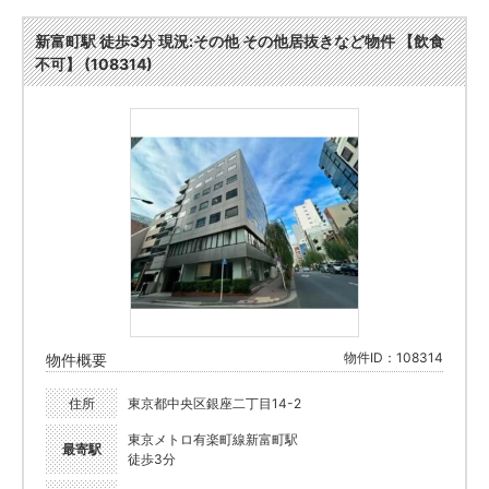
新富町駅 徒歩3分 現況:その他 その他居抜きなど物件 【飲食
不可】 (108314)
物件ID：108314
物件概要
住所
東京都中央区銀座二丁目14-2
東京メトロ有楽町線新富町駅
最寄駅
徒歩3分