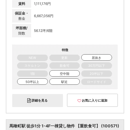
賃料
1,111,176円
保証金・
6,667,056円
敷金
坪面積/
56.12坪/6階
階数
特徴
NEW
更新
居抜き
スケルトン
飲食可
30万円以下
1階
空中階
20坪以下
50坪以上
駅近
ロードサイド
詳細を見る
お気に入りに追加
馬喰町駅 徒歩1分 1-4F一棟貸し物件 【重飲食可】 (100571)