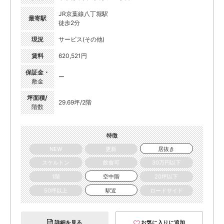
JR京葉線八丁堀駅
最寄駅
徒歩2分
現況
サービス(その他)
賃料
620,521円
保証金・
ー
敷金
坪面積/
29.69坪/2階
階数
特徴
NEW
更新
居抜き
スケルトン
飲食可
30万円以下
1階
空中階
20坪以下
50坪以上
駅近
ロードサイド
詳細を見る
お気に入りに追加