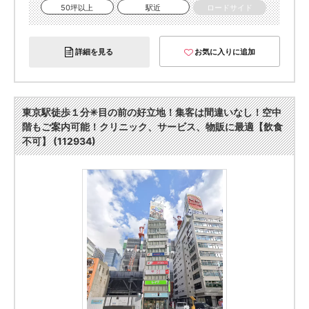
50坪以上
駅近
ロードサイド
詳細を見る
お気に入りに追加
東京駅徒歩１分✳︎目の前の好立地！集客は間違いなし！空中
階もご案内可能！クリニック、サービス、物販に最適【飲食
不可】 (112934)