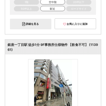
1階
空中階
20坪以下
50坪以上
駅近
ロードサイド
詳細を見る
お気に入りに追加
銀座一丁目駅 徒歩1分 9F事務所仕様物件 【飲食不可】 (1139
61)