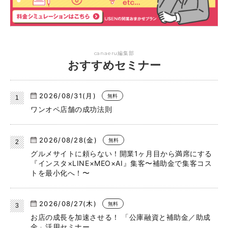
canaeru編集部
おすすめセミナー
2026/08/31(月)
無料
ワンオペ店舗の成功法則
2026/08/28(金)
無料
グルメサイトに頼らない！開業1ヶ月目から満席にする
『インスタ×LINE×MEO×AI』集客〜補助金で集客コス
トを最小化へ！〜
2026/08/27(木)
無料
お店の成長を加速させる！ 「公庫融資と補助金／助成
金」活用セミナー