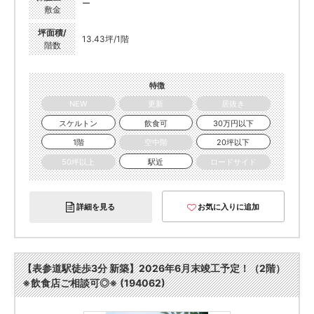
ー
敷金
坪面積/
13.43坪/1階
階数
特徴
NEW
更新
居抜き
スケルトン
飲食可
30万円以下
1階
空中階
20坪以下
50坪以上
駅近
ロードサイド
詳細を見る
お気に入りに追加
【表参道駅徒歩3分 新築】2026年6月末竣工予定！（2階）
※飲食店ご相談可◎※ (194062)