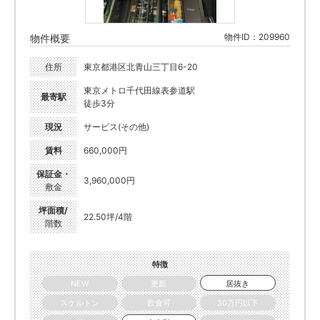
物件ID：209960
物件概要
住所
東京都港区北青山三丁目6-20
東京メトロ千代田線表参道駅
最寄駅
徒歩3分
現況
サービス(その他)
賃料
660,000円
保証金・
3,960,000円
敷金
坪面積/
22.50坪/4階
階数
特徴
NEW
更新
居抜き
スケルトン
飲食可
30万円以下