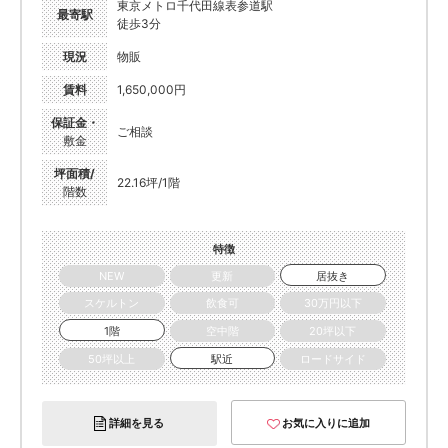
東京メトロ千代田線表参道駅
最寄駅
徒歩3分
現況
物販
賃料
1,650,000円
保証金・
ご相談
敷金
坪面積/
22.16坪/1階
階数
特徴
NEW
更新
居抜き
スケルトン
飲食可
30万円以下
1階
空中階
20坪以下
50坪以上
駅近
ロードサイド
詳細を見る
お気に入りに追加