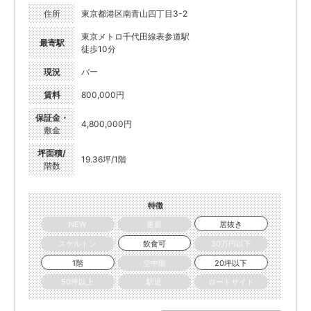
住所
東京都港区南青山四丁目3-2
東京メトロ千代田線表参道駅
最寄駅
徒歩10分
現況
バー
賃料
800,000円
保証金・
4,800,000円
敷金
坪面積/
19.36坪/1階
階数
特徴
NEW
更新
居抜き
スケルトン
飲食可
30万円以下
1階
空中階
20坪以下
50坪以上
駅近
ロードサイド