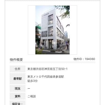
物件ID：194060
物件概要
住所
東京都渋谷区神宮前五丁目50-1
東京メトロ千代田線表参道駅
最寄駅
徒歩3分
現況
ー
賃料
ご相談
保証金・