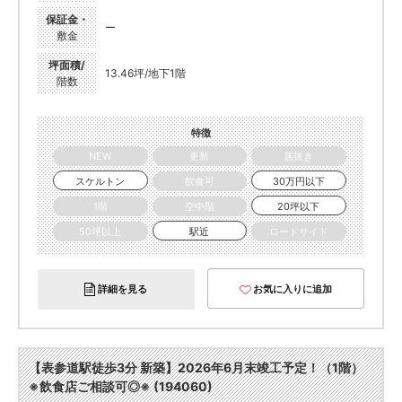
保証金・
ー
敷金
坪面積/
13.46坪/地下1階
階数
特徴
NEW
更新
居抜き
スケルトン
飲食可
30万円以下
1階
空中階
20坪以下
50坪以上
駅近
ロードサイド
詳細を見る
お気に入りに追加
【表参道駅徒歩3分 新築】2026年6月末竣工予定！（1階）
※飲食店ご相談可◎※ (194060)