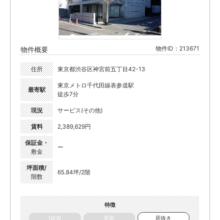
物件ID：213671
物件概要
住所
東京都渋谷区神宮前五丁目42-13
東京メトロ千代田線表参道駅
最寄駅
徒歩7分
現況
サービス(その他)
賃料
2,389,629円
保証金・
ー
敷金
坪面積/
65.84坪/2階
階数
特徴
NEW
更新
居抜き