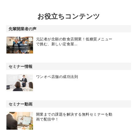
お役立ちコンテンツ
先輩開業者の声
元記者が念願の飲食店開業！低糖質メニュー
で挑む、新しい定食屋…
セミナー情報
ワンオペ店舗の成功法則
セミナー動画
開業までの課題を解決する無料セミナーを動
画で配信中！