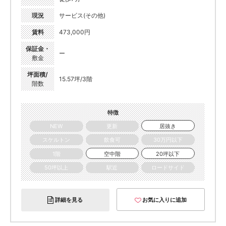
現況
サービス(その他)
賃料
473,000円
保証金・
ー
敷金
坪面積/
15.57坪/3階
階数
特徴
NEW
更新
居抜き
スケルトン
飲食可
30万円以下
1階
空中階
20坪以下
50坪以上
駅近
ロードサイド
詳細を見る
お気に入りに追加