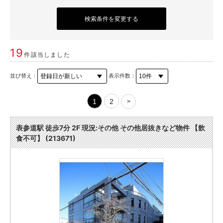
検索条件を変更する
19
件該当しました
並び替え：
表示件数：
1
2
>
表参道駅 徒歩7分 2F 現況:その他 その他居抜きなど物件 【飲
食不可】 (213671)