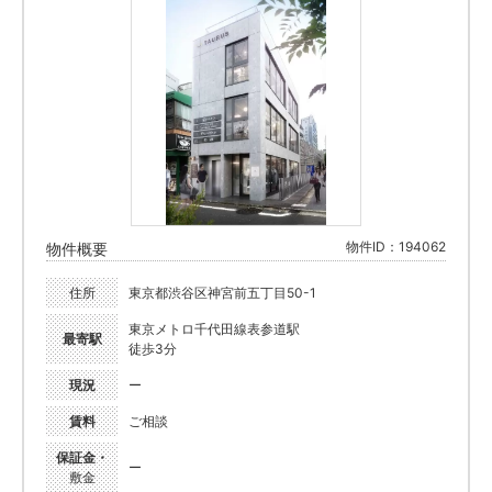
物件ID：194062
物件概要
住所
東京都渋谷区神宮前五丁目50-1
東京メトロ千代田線表参道駅
最寄駅
徒歩3分
現況
ー
賃料
ご相談
保証金・
ー
敷金