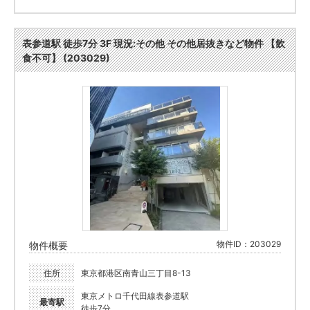
表参道駅 徒歩7分 3F 現況:その他 その他居抜きなど物件 【飲
食不可】 (203029)
物件ID：203029
物件概要
住所
東京都港区南青山三丁目8-13
東京メトロ千代田線表参道駅
最寄駅
徒歩7分