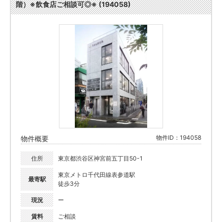
階）※飲食店ご相談可◎※ (194058)
物件ID：194058
物件概要
住所
東京都渋谷区神宮前五丁目50-1
東京メトロ千代田線表参道駅
最寄駅
徒歩3分
現況
ー
賃料
ご相談