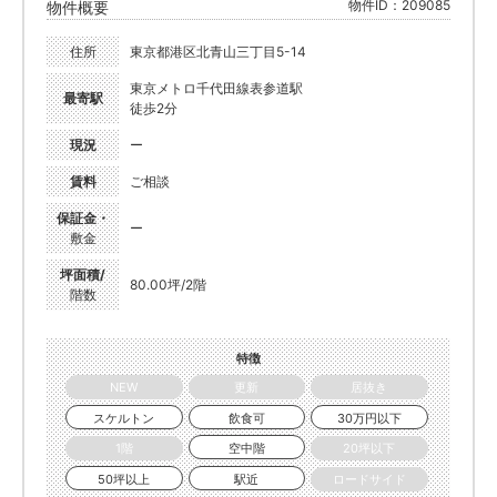
物件ID：209085
物件概要
住所
東京都港区北青山三丁目5-14
東京メトロ千代田線表参道駅
最寄駅
徒歩2分
現況
ー
賃料
ご相談
保証金・
ー
敷金
坪面積/
80.00坪/2階
階数
特徴
NEW
更新
居抜き
スケルトン
飲食可
30万円以下
1階
空中階
20坪以下
50坪以上
駅近
ロードサイド