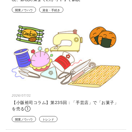
開業ノウハウ
資金・手続き
2026/07/31
【小阪裕司コラム】第235回：「手芸店」で「お菓子」
を売る①
開業ノウハウ
トレンド