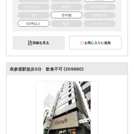
スケルトン
飲食可
30万円以下
1階
空中階
20坪以下
50坪以上
駅近
ロードサイド
詳細を見る
お気に入りに追加
表参道駅徒歩3分 飲食不可 (209960)