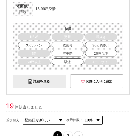
坪面積/
13.99坪/2階
階数
特徴
NEW
更新
居抜き
スケルトン
飲食可
30万円以下
1階
空中階
20坪以下
50坪以上
駅近
ロードサイド
詳細を見る
お気に入りに追加
19
件該当しました
並び替え：
表示件数：
1
2
>