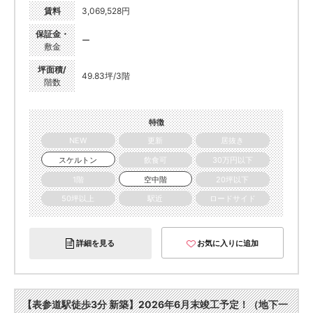
賃料
3,069,528円
保証金・
ー
敷金
坪面積/
49.83坪/3階
階数
特徴
NEW
更新
居抜き
スケルトン
飲食可
30万円以下
1階
空中階
20坪以下
50坪以上
駅近
ロードサイド
詳細を見る
お気に入りに追加
【表参道駅徒歩3分 新築】2026年6月末竣工予定！（地下一