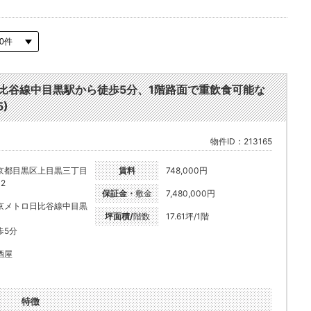
日比谷線中目黒駅から徒歩5分、1階路面で重飲食可能な
)
物件ID：213165
京都目黒区上目黒三丁目
賃料
748,000円
-2
保証金・
敷金
7,480,000円
京メトロ日比谷線中目黒
坪面積/
階数
17.61坪/1階
歩5分
酒屋
特徴