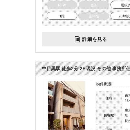
NEW
更新
居抜
1階
空中階
20坪
詳細を見る
中目黒駅 徒歩2分 2F 現況:その他 事務所仕
物件概要
東
住所
13
東
最寄駅
駅
徒