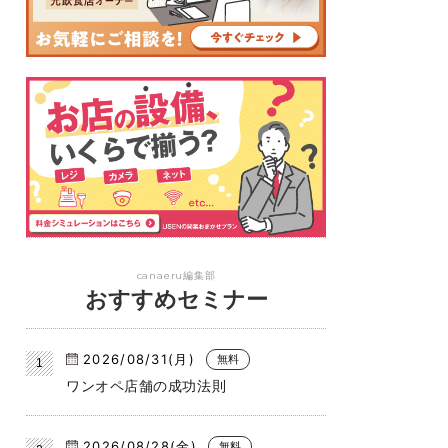
canaeru編集部
おすすめセミナー
2026/08/31(月)
無料
ワンオペ店舗の成功法則
2026/08/28(金)
無料