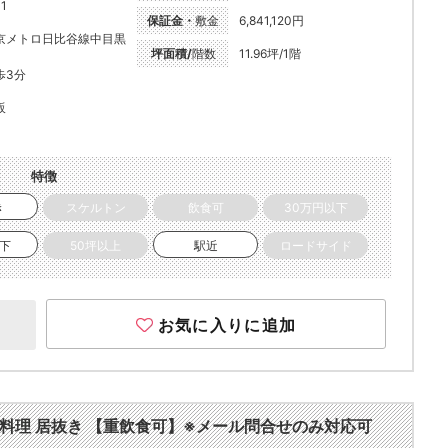
-1
保証金・
敷金
6,841,120円
京メトロ日比谷線中目黒
坪面積/
階数
11.96坪/1階
歩3分
販
特徴
き
スケルトン
飲食可
30万円以下
以下
50坪以上
駅近
ロードサイド
お気に入りに追加
中華料理 居抜き 【重飲食可】※メール問合せのみ対応可