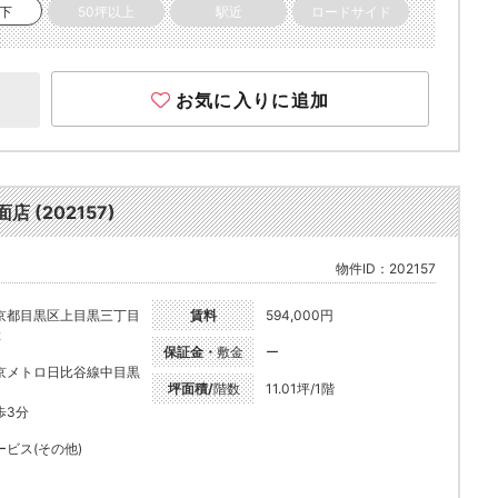
以下
50坪以上
駅近
ロードサイド
お気に入りに追加
(202157)
物件ID：202157
京都目黒区上目黒三丁目
賃料
594,000円
2
保証金・
敷金
ー
京メトロ日比谷線中目黒
坪面積/
階数
11.01坪/1階
歩3分
ービス(その他)