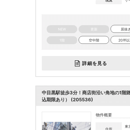
現況
サ
NEW
更新
居抜
1階
空中階
20坪
詳細を見る
中目黒駅徒歩3分！商店街沿い角地の1階
込期限あり） (205536)
物件概要
東
住所