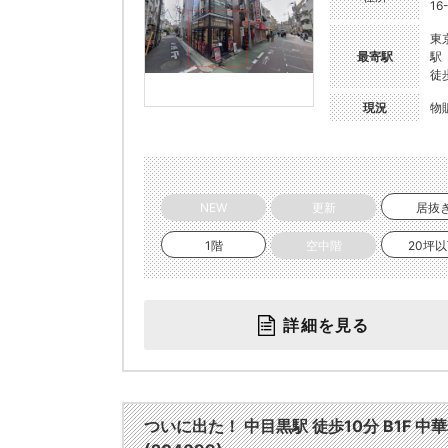
16
東
最寄駅
駅
徒
現況
物
NEW
更新
居抜
1階
空中階
20坪
詳細を見る
ついに出た！ 中目黒駅 徒歩10分 B1F 