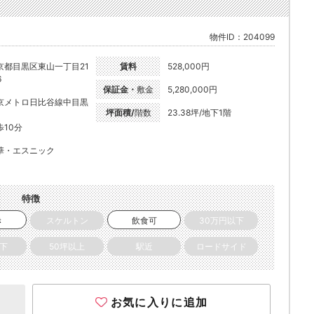
物件ID：204099
京都目黒区東山一丁目21
賃料
528,000円
6
保証金・
敷金
5,280,000円
京メトロ日比谷線中目黒
坪面積/
階数
23.38坪/地下1階
歩10分
華・エスニック
特徴
き
スケルトン
飲食可
30万円以下
以下
50坪以上
駅近
ロードサイド
お気に入りに追加