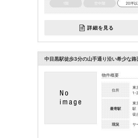
1階
空中階
20坪
詳細を見る
中目黒駅徒歩3分の山手通り沿い希少な路面店 
物件概要
東
住所
1-
東
最寄駅
駅
徒
現況
サ