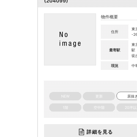
(204099)
物件概要
東
住所
-2
東
最寄駅
駅
徒
現況
中
NEW
更新
居抜
1階
空中階
20坪
詳細を見る