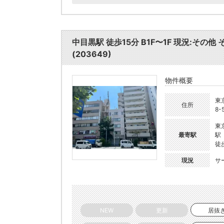
中目黒駅 徒歩15分 B1F〜1F 現況:その
(203649)
物件概要
東
住所
8-
東
最寄駅
駅
徒
現況
サ
NEW
更新
居抜