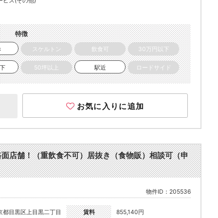
ービス(その他)
特徴
き
スケルトン
飲食可
30万円以下
以下
50坪以上
駅近
ロードサイド
お気に入りに追加
路面店舗！（重飲食不可）居抜き（食物販）相談可（申
物件ID：205536
京都目黒区上目黒二丁目
賃料
855,140円