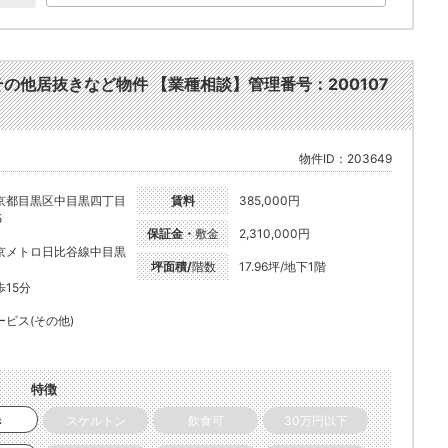
他 その他居抜きなど物件 【業種相談】管理番号：200107
物件ID：203649
京都目黒区中目黒四丁目
賃料
385,000円
5
保証金・
敷金
2,310,000円
京メトロ日比谷線中目黒
坪面積/
階数
17.96坪/地下1階
歩15分
ービス(その他)
特徴
き
スケルトン
飲食可
30万円以下