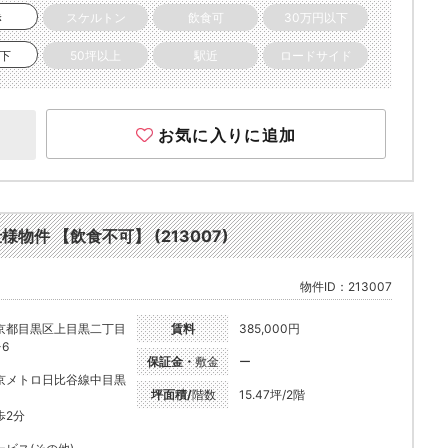
き
スケルトン
飲食可
30万円以下
以下
50坪以上
駅近
ロードサイド
お気に入りに追加
様物件 【飲食不可】 (213007)
物件ID：213007
京都目黒区上目黒二丁目
賃料
385,000円
-6
保証金・
敷金
ー
京メトロ日比谷線中目黒
坪面積/
階数
15.47坪/2階
歩2分