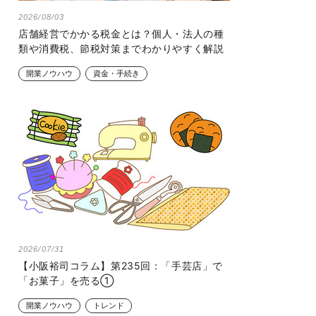
2026/08/03
店舗経営でかかる税金とは？個人・法人の種
類や消費税、節税対策までわかりやすく解説
開業ノウハウ
資金・手続き
2026/07/31
【小阪裕司コラム】第235回：「手芸店」で
「お菓子」を売る①
開業ノウハウ
トレンド