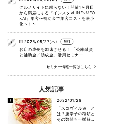
グルメサイトに頼らない！開業1ヶ月目
から満席にする『インスタ×LINE×MEO
×AI』集客〜補助金で集客コストを最小
化へ！〜
2026/08/27(木)
無料
お店の成長を加速させる！ 「公庫融資
と補助金／助成金」活用セミナー
セミナー情報一覧はこちら
人気記事
2022/01/28
「スコヴィル値」と
は？唐辛子の種類と
その数値も一挙解…