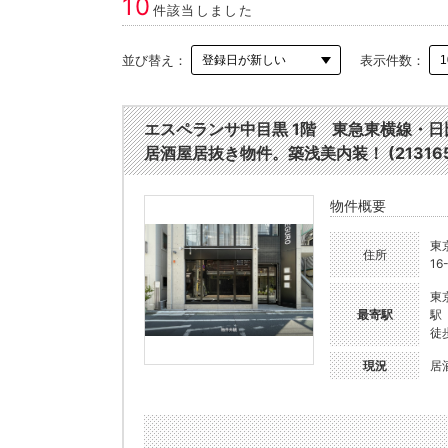
10
件該当しました
並び替え：
表示件数：
エスペランサ中目黒 1階 東急東横線・
居酒屋居抜き物件。築浅美内装！ (213165
物件概要
東
住所
16
東
最寄駅
駅
徒
現況
居