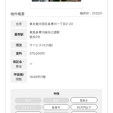
物件ID：212231
物件概要
住所
東京都大田区多摩川一丁目2-23
東急多摩川線矢口渡駅
最寄駅
徒歩2分
現況
サービス(その他)
賃料
275,000円
保証金・
ー
敷金
坪面積/
18.62坪/1階
階数
特徴
NEW
更新
居抜き
スケルトン
飲食可
30万円以下