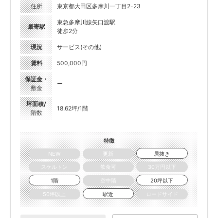
住所
東京都大田区多摩川一丁目2-23
東急多摩川線矢口渡駅
最寄駅
徒歩2分
現況
サービス(その他)
賃料
500,000円
保証金・
ー
敷金
坪面積/
18.62坪/1階
階数
特徴
NEW
更新
居抜き
スケルトン
飲食可
30万円以下
1階
空中階
20坪以下
50坪以上
駅近
ロードサイド