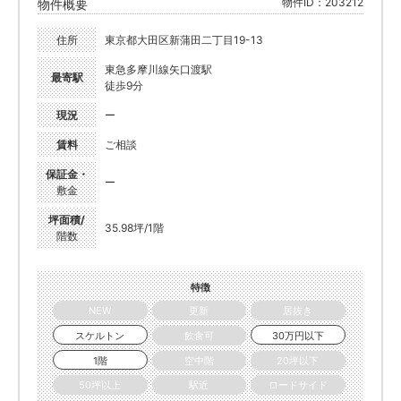
物件ID：203212
物件概要
住所
東京都大田区新蒲田二丁目19-13
東急多摩川線矢口渡駅
最寄駅
徒歩9分
現況
ー
賃料
ご相談
保証金・
ー
敷金
坪面積/
35.98坪/1階
階数
特徴
NEW
更新
居抜き
スケルトン
飲食可
30万円以下
1階
空中階
20坪以下
50坪以上
駅近
ロードサイド