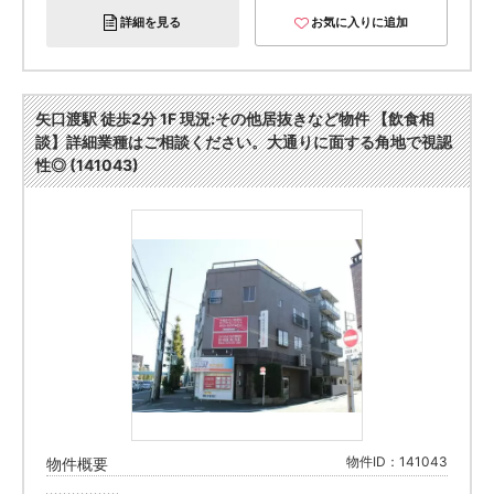
詳細を見る
お気に入りに追加
矢口渡駅 徒歩2分 1F 現況:その他居抜きなど物件 【飲食相
談】詳細業種はご相談ください。大通りに面する角地で視認
性◎ (141043)
物件ID：141043
物件概要