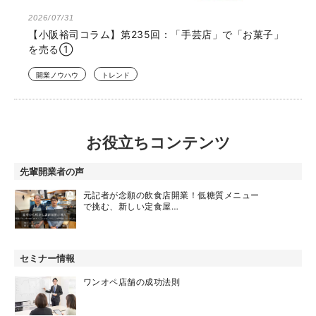
2026/07/31
【小阪裕司コラム】第235回：「手芸店」で「お菓子」
を売る①
開業ノウハウ
トレンド
お役立ちコンテンツ
先輩開業者の声
元記者が念願の飲食店開業！低糖質メニュー
で挑む、新しい定食屋…
セミナー情報
ワンオペ店舗の成功法則