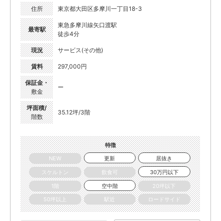
住所
東京都大田区多摩川一丁目18-3
東急多摩川線矢口渡駅
最寄駅
徒歩4分
現況
サービス(その他)
賃料
297,000円
保証金・
ー
敷金
坪面積/
35.12坪/3階
階数
特徴
NEW
更新
居抜き
スケルトン
飲食可
30万円以下
1階
空中階
20坪以下
50坪以上
駅近
ロードサイド