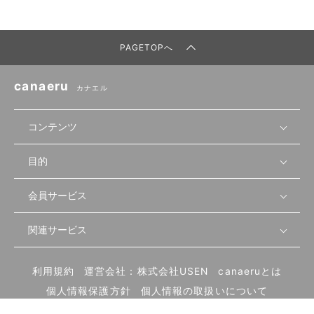
PAGETOPへ
canaeru
カナエル
コンテンツ
目的
無料開業相談
セミナーで学ぶ
会員サービス
店舗運営
物件を探す
セミナー情報
資金・手続き
関連サービス
会員登録
先輩開業者の声
セミナー動画
首都圏
物件
メルマガ設定
記事から学ぶ
セミナー協力一覧
大阪
飲食店サクセスガイド（外部サイト）
内装・設備
利用規約
運営会社：株式会社USEN
canaeruとは
ログイン
飲食店の始め方
北海道
開業・経営に関する記事
個人情報保護方針
個人情報の取扱いについて
食材・仕入れ
業態別の開業方法
東海
編集ポリシー
お問い合わせ
サイトマップ