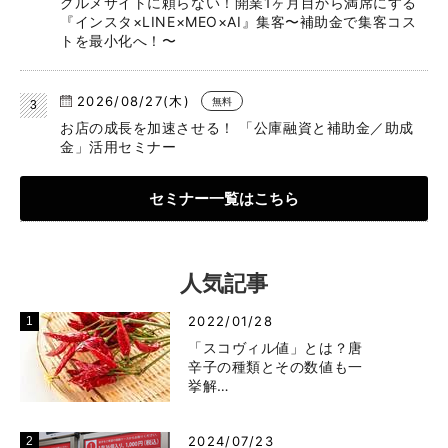
グルメサイトに頼らない！開業1ヶ月目から満席にする
『インスタ×LINE×MEO×AI』集客〜補助金で集客コス
トを最小化へ！〜
2026/08/27(木)
無料
お店の成長を加速させる！ 「公庫融資と補助金／助成
金」活用セミナー
セミナー一覧はこちら
人気記事
2022/01/28
「スコヴィル値」とは？唐
辛子の種類とその数値も一
挙解…
2024/07/23