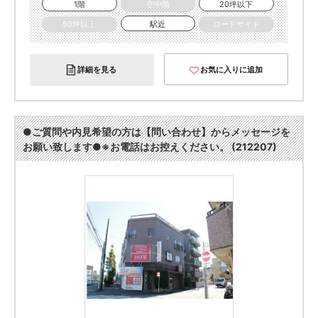
1階
空中階
20坪以下
50坪以上
駅近
ロードサイド
詳細を見る
お気に入りに追加
●ご質問や内見希望の方は【問い合わせ】からメッセージを
お願い致します●※お電話はお控えください。 (212207)