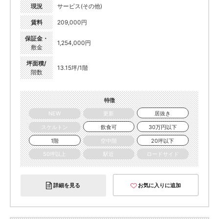
現況
サービス(その他)
賃料
209,000円
保証金・
1,254,000円
敷金
坪面積/
13.15坪/1階
階数
特徴
NEW
更新
居抜き
スケルトン
飲食可
30万円以下
1階
空中階
20坪以下
50坪以上
駅近
ロードサイド
詳細を見る
お気に入りに追加