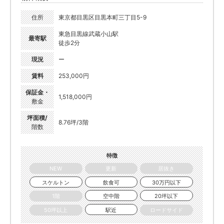
住所
東京都目黒区目黒本町三丁目5-9
東急目黒線武蔵小山駅
最寄駅
徒歩2分
現況
ー
賃料
253,000円
保証金・
1,518,000円
敷金
坪面積/
8.76坪/3階
階数
特徴
NEW
更新
居抜き
スケルトン
飲食可
30万円以下
1階
空中階
20坪以下
50坪以上
駅近
ロードサイド