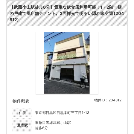
【武蔵小山駅徒歩6分】貴重な飲食店利用可能！1・2階一括
の戸建て風店舗テナント。2面採光で明るい隠れ家空間 (204
812)
物件ID：204812
物件概要
住所
東京都目黒区目黒本町三丁目1-13
東急目黒線武蔵小山駅
最寄駅
徒歩6分