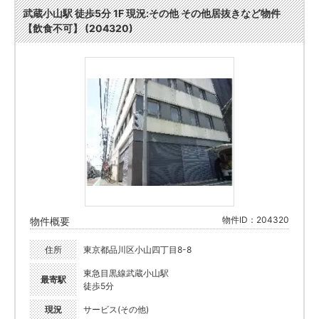
武蔵小山駅 徒歩5分 1F 現況:その他 その他居抜きなど物件
【飲食不可】 (204320)
物件ID：204320
物件概要
住所
東京都品川区小山四丁目8-8
東急目黒線武蔵小山駅
最寄駅
徒歩5分
現況
サービス(その他)