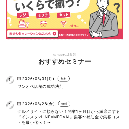
canaeru編集部
おすすめセミナー
2026/08/31(月)
無料
ワンオペ店舗の成功法則
2026/08/28(金)
無料
グルメサイトに頼らない！開業1ヶ月目から満席にする
『インスタ×LINE×MEO×AI』集客〜補助金で集客コス
トを最小化へ！〜