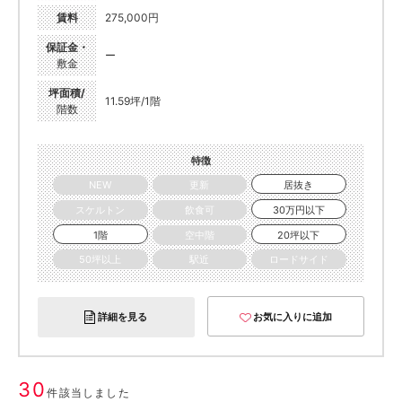
賃料
275,000円
保証金・
ー
敷金
坪面積/
11.59坪/1階
階数
特徴
NEW
更新
居抜き
スケルトン
飲食可
30万円以下
1階
空中階
20坪以下
50坪以上
駅近
ロードサイド
詳細を見る
お気に入りに追加
30
件該当しました