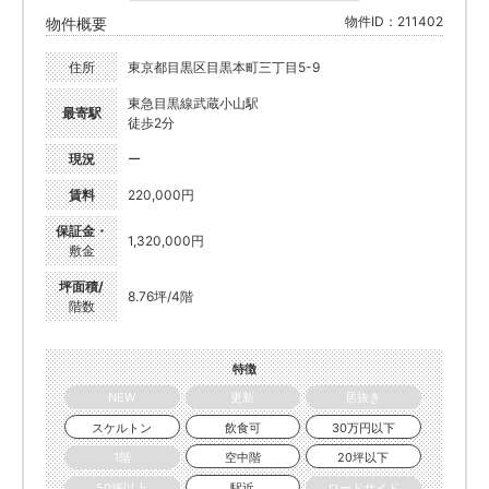
物件ID：211402
物件概要
住所
東京都目黒区目黒本町三丁目5-9
東急目黒線武蔵小山駅
最寄駅
徒歩2分
現況
ー
賃料
220,000円
保証金・
1,320,000円
敷金
坪面積/
8.76坪/4階
階数
特徴
NEW
更新
居抜き
スケルトン
飲食可
30万円以下
1階
空中階
20坪以下
50坪以上
駅近
ロードサイド