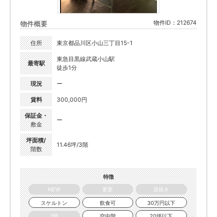
物件ID：212674
物件概要
住所
東京都品川区小山三丁目15-1
東急目黒線武蔵小山駅
最寄駅
徒歩1分
現況
ー
賃料
300,000円
保証金・
ー
敷金
坪面積/
11.46坪/3階
階数
特徴
NEW
更新
居抜き
スケルトン
飲食可
30万円以下
1階
空中階
20坪以下