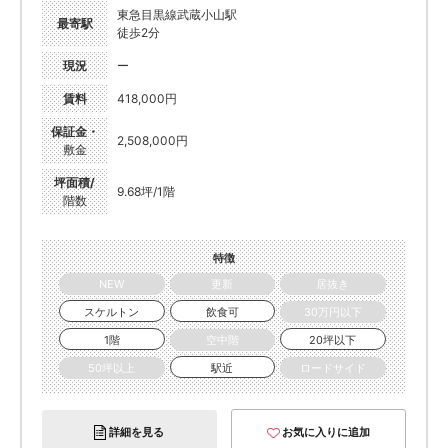
東急目黒線武蔵小山駅
最寄駅
徒歩2分
現況
ー
賃料
418,000円
保証金・
2,508,000円
敷金
坪面積/
9.68坪/1階
階数
特徴
NEW
更新
居抜き
スケルトン
飲食可
30万円以下
1階
空中階
20坪以下
50坪以上
駅近
ロードサイド
詳細を見る
お気に入りに追加