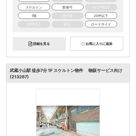
スケルトン
飲食可
30万円以下
1階
空中階
20坪以下
50坪以上
駅近
ロードサイド
詳細を見る
お気に入りに追加
武蔵小山駅 徒歩7分 1F スケルトン物件 物販サービス向け
(213267)