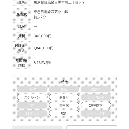
住所
東京都目黒区目黒本町三丁目5-9
東急目黒線武蔵小山駅
最寄駅
徒歩2分
現況
ー
賃料
308,000円
保証金・
1,848,000円
敷金
坪面積/
8.76坪/2階
階数
特徴
NEW
更新
居抜き
スケルトン
飲食可
30万円以下
1階
空中階
20坪以下
50坪以上
駅近
ロードサイド