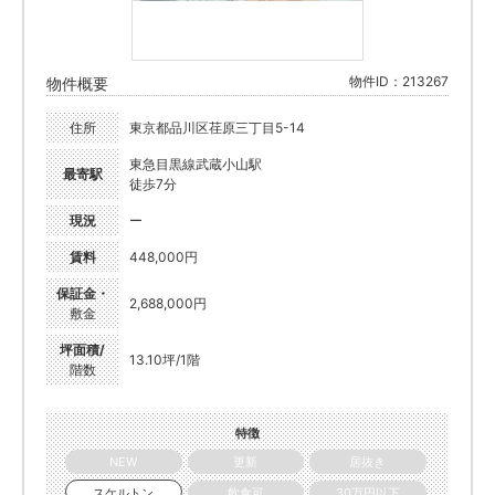
物件ID：213267
物件概要
住所
東京都品川区荏原三丁目5-14
東急目黒線武蔵小山駅
最寄駅
徒歩7分
現況
ー
賃料
448,000円
保証金・
2,688,000円
敷金
坪面積/
13.10坪/1階
階数
特徴
NEW
更新
居抜き
スケルトン
飲食可
30万円以下