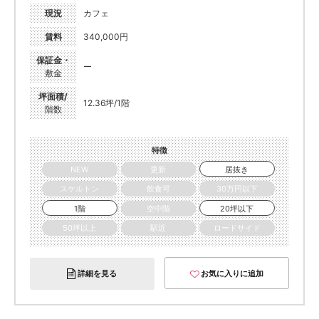
現況
カフェ
賃料
340,000円
保証金・
ー
敷金
坪面積/
12.36坪/1階
階数
特徴
NEW
更新
居抜き
スケルトン
飲食可
30万円以下
1階
空中階
20坪以下
50坪以上
駅近
ロードサイド
詳細を見る
お気に入りに追加