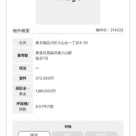
物件ID：214222
物件概要
住所
東京都品川区小山台一丁目4-20
東急目黒線武蔵小山駅
最寄駅
徒歩7分
現況
ー
賃料
313,500円
保証金・
1,881,000円
敷金
坪面積/
9.07坪/1階
階数
特徴
NEW
更新
居抜き