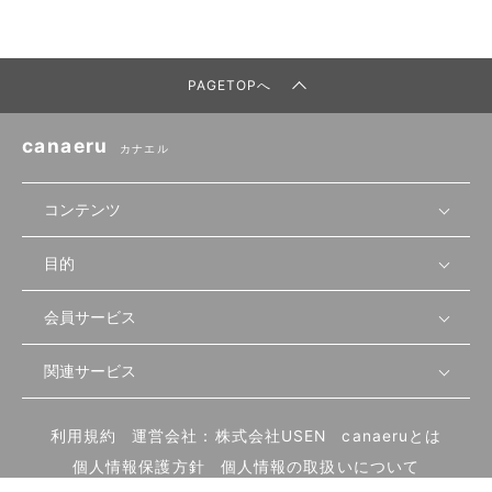
PAGETOPへ
canaeru
カナエル
コンテンツ
目的
無料開業相談
セミナーで学ぶ
会員サービス
店舗運営
物件を探す
セミナー情報
資金・手続き
関連サービス
会員登録
先輩開業者の声
セミナー動画
首都圏
物件
メルマガ設定
記事から学ぶ
セミナー協力一覧
大阪
飲食店サクセスガイド（外部サイト）
内装・設備
利用規約
運営会社：株式会社USEN
canaeruとは
ログイン
飲食店の始め方
北海道
開業・経営に関する記事
個人情報保護方針
個人情報の取扱いについて
食材・仕入れ
業態別の開業方法