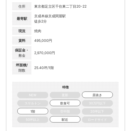
住所
東京都足立区千住東二丁目20-22
京成本線京成関屋駅
最寄駅
徒歩2分
現況
焼肉
賃料
495,000円
保証金・
2,970,000円
敷金
坪面積/
25.40坪/1階
階数
特徴
NEW
更新
居抜き
スケルトン
飲食可
30万円以下
1階
空中階
20坪以下
50坪以上
駅近
ロードサイド