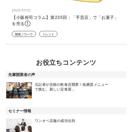
2026/07/31
【小阪裕司コラム】第235回：「手芸店」で「お菓子」
を売る①
開業ノウハウ
トレンド
お役立ちコンテンツ
先輩開業者の声
元記者が念願の飲食店開業！低糖質メニュー
で挑む、新しい定食屋…
セミナー情報
ワンオペ店舗の成功法則