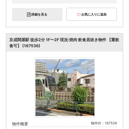
詳細を見る
お気に入りに追加
京成関屋駅 徒歩2分 1F〜2F 現況:焼肉 飲食居抜き物件 【重飲
食可】 (167536)
物件ID：167536
物件概要