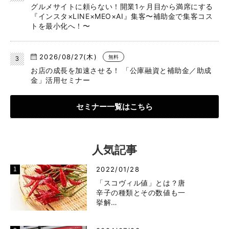
グルメサイトに頼らない！開業1ヶ月目から満席にする
『インスタ×LINE×MEO×AI』集客〜補助金で集客コス
トを最小化へ！〜
2026/08/27(木)
無料
お店の成長を加速させる！ 「公庫融資と補助金／助成
金」活用セミナー
セミナー一覧はこちら
人気記事
2022/01/28
「スコヴィル値」とは？唐
辛子の種類とその数値も一
挙解…