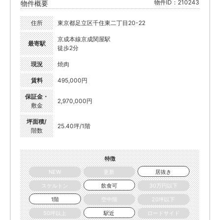
物件ID：210243
物件概要
住所
東京都足立区千住東二丁目20-22
京成本線京成関屋駅
最寄駅
徒歩2分
現況
焼肉
賃料
495,000円
保証金・
2,970,000円
敷金
坪面積/
25.40坪/1階
階数
特徴
NEW
更新
居抜き
スケルトン
飲食可
30万円以下
1階
空中階
20坪以下
50坪以上
駅近
ロードサイド