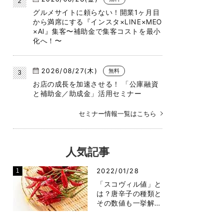
グルメサイトに頼らない！開業1ヶ月目
から満席にする『インスタ×LINE×MEO
×AI』集客〜補助金で集客コストを最小
化へ！〜
2026/08/27(木)
無料
お店の成長を加速させる！ 「公庫融資
と補助金／助成金」活用セミナー
セミナー情報一覧はこちら
人気記事
2022/01/28
「スコヴィル値」と
は？唐辛子の種類と
その数値も一挙解…