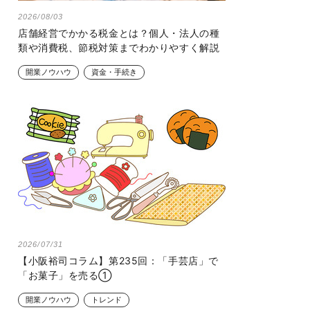
2026/08/03
店舗経営でかかる税金とは？個人・法人の種
類や消費税、節税対策までわかりやすく解説
開業ノウハウ
資金・手続き
2026/07/31
【小阪裕司コラム】第235回：「手芸店」で
「お菓子」を売る①
開業ノウハウ
トレンド