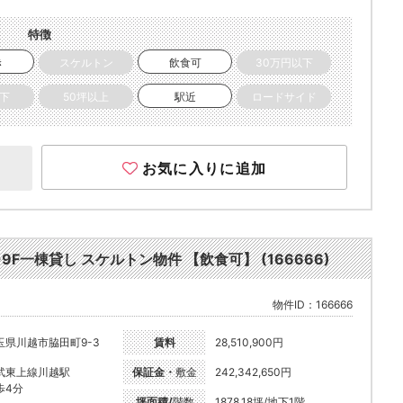
特徴
き
スケルトン
飲食可
30万円以下
以下
50坪以上
駅近
ロードサイド
お気に入りに追加
9F一棟貸し スケルトン物件 【飲食可】 (166666)
物件ID：166666
玉県川越市脇田町9-3
賃料
28,510,900円
武東上線川越駅
保証金・
敷金
242,342,650円
歩4分
坪面積/
階数
1878.18坪/地下1階