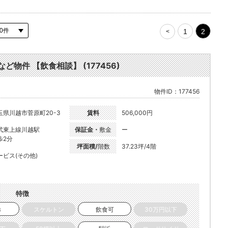
1
2
<
ど物件 【飲食相談】 (177456)
物件ID：177456
玉県川越市菅原町20-3
賃料
506,000円
武東上線川越駅
保証金・
敷金
ー
歩2分
坪面積/
階数
37.23坪/4階
ービス(その他)
特徴
き
スケルトン
飲食可
30万円以下