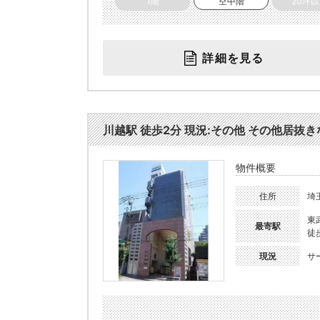
1階
空中階
20坪
詳細を見る
川越駅 徒歩2分 現況:その他 その他居抜きな
物件概要
住所
埼
東
最寄駅
徒
現況
サ