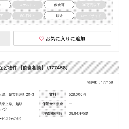
き
スケルトン
飲食可
30万円以下
以下
50坪以上
駅近
ロードサイド
お気に入りに追加
ど物件 【飲食相談】 (177458)
物件ID：177458
玉県川越市菅原町20-3
賃料
528,000円
武東上線川越駅
保証金・
敷金
ー
歩2分
坪面積/
階数
38.84坪/5階
ービス(その他)