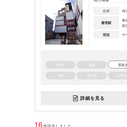
住所
埼
東
最寄駅
徒
現況
サ
NEW
更新
居抜
1階
空中階
20坪
詳細を見る
16
件該当しました