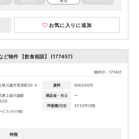
以下
50坪以上
駅近
ロードサイド
お気に入りに追加
ど物件 【飲食相談】 (177457)
物件ID：177457
玉県川越市菅原町20-3
賃料
506,000円
武東上線川越駅
保証金・
敷金
ー
歩2分
坪面積/
階数
37.23坪/3階
ービス(その他)
特徴