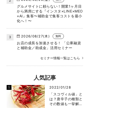
グルメサイトに頼らない！開業1ヶ月目
から満席にする『インスタ×LINE×MEO
×AI』集客〜補助金で集客コストを最小
化へ！〜
2026/08/27(木)
無料
お店の成長を加速させる！ 「公庫融資
と補助金／助成金」活用セミナー
セミナー情報一覧はこちら
人気記事
2022/01/28
「スコヴィル値」と
は？唐辛子の種類と
その数値も一挙解…