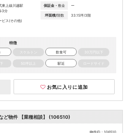
武東上線川越駅
保証金・
敷金
ー
歩3分
坪面積/
階数
33.15坪/3階
ービス(その他)
特徴
き
スケルトン
飲食可
30万円以下
以下
50坪以上
駅近
ロードサイド
お気に入りに追加
ど物件 【業種相談】 (106510)
物件ID：106510