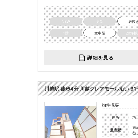
NEW
更新
居抜
1階
空中階
20坪
詳細を見る
川越駅 徒歩4分 川越クレアモール沿い B1-
物件概要
住所
埼
東
最寄駅
徒