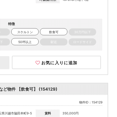
特徴
き
スケルトン
飲食可
30万円以下
以下
50坪以上
駅近
ロードサイド
お気に入りに追加
ど物件 【飲食可】 (154129)
物件ID：154129
玉県川越市脇田本町9-5
賃料
350,000円