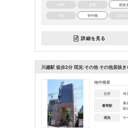
NEW
更新
居抜
1階
空中階
20坪
詳細を見る
川越駅 徒歩2分 現況:その他 その他居抜きな
物件概要
住所
埼
東
最寄駅
徒
現況
サ