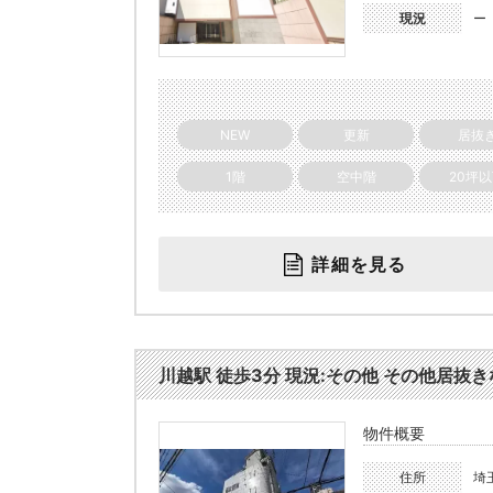
現況
ー
NEW
更新
居抜
1階
空中階
20坪
詳細を見る
川越駅 徒歩3分 現況:その他 その他居抜きな
物件概要
住所
埼