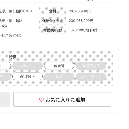
玉県川越市脇田町9-3
賃料
28,510,900円
武東上線川越駅
保証金・
敷金
230,938,290円
歩4分
坪面積/
階数
1878.19坪/地下1階
ービス(その他)
特徴
き
スケルトン
飲食可
30万円以下
以下
50坪以上
駅近
ロードサイド
お気に入りに追加