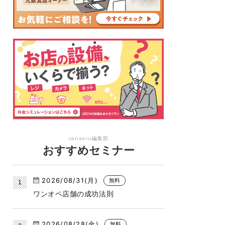
canaeru編集部
おすすめセミナー
2026/08/31(月)
無料
ワンオペ店舗の成功法則
2026/08/28(金)
無料