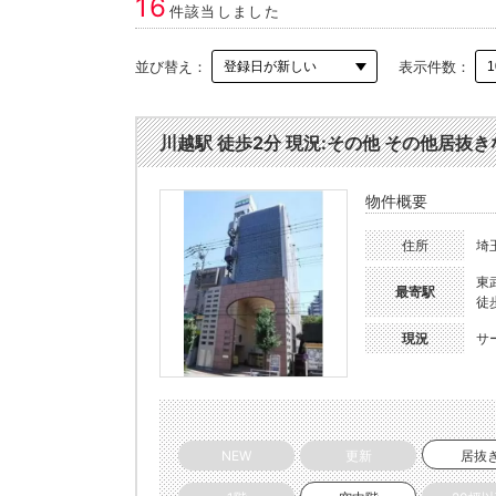
16
件該当しました
並び替え：
表示件数：
川越駅 徒歩2分 現況:その他 その他居抜きな
物件概要
住所
埼
東
最寄駅
徒
現況
サ
NEW
更新
居抜