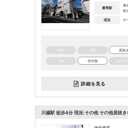
東
最寄駅
徒
現況
サ
NEW
更新
居抜
1階
空中階
20坪
詳細を見る
川越駅 徒歩4分 現況:その他 その他居抜きな
物件概要