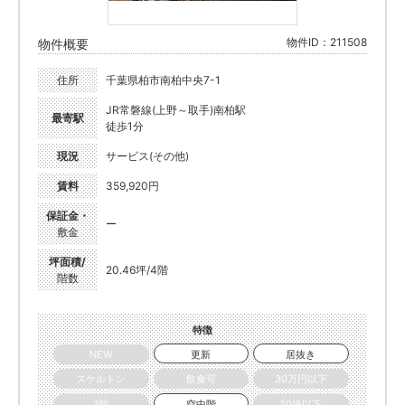
物件ID：211508
物件概要
住所
千葉県柏市南柏中央7-1
JR常磐線(上野～取手)南柏駅
最寄駅
徒歩1分
現況
サービス(その他)
賃料
359,920円
保証金・
ー
敷金
坪面積/
20.46坪/4階
階数
特徴
NEW
更新
居抜き
スケルトン
飲食可
30万円以下
1階
空中階
20坪以下