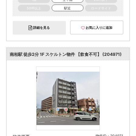
50坪以上
駅近
ロードサイド
詳細を見る
お気に入りに追加
南柏駅 徒歩2分 1F スケルトン物件 【飲食不可】 (204971)
物件ID：204971