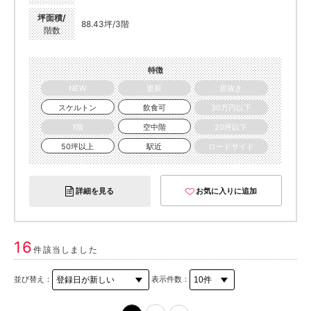
坪面積/
88.43坪/3階
階数
特徴
NEW
更新
居抜き
スケルトン
飲食可
30万円以下
1階
空中階
20坪以下
50坪以上
駅近
ロードサイド
詳細を見る
お気に入りに追加
16
件該当しました
並び替え：
表示件数：