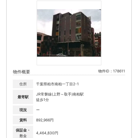
物件ID：178611
物件概要
住所
千葉県柏市南柏一丁目2-1
JR常磐線(上野～取手)南柏駅
最寄駅
徒歩1分
現況
ー
賃料
892,966円
保証金・
4,464,830円
敷金