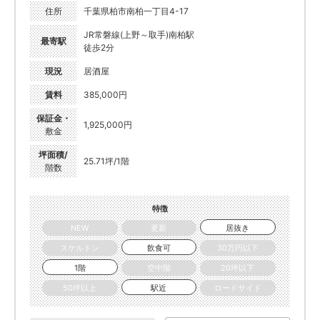
住所
千葉県柏市南柏一丁目4-17
JR常磐線(上野～取手)南柏駅
最寄駅
徒歩2分
現況
居酒屋
賃料
385,000円
保証金・
1,925,000円
敷金
坪面積/
25.71坪/1階
階数
特徴
NEW
更新
居抜き
スケルトン
飲食可
30万円以下
1階
空中階
20坪以下
50坪以上
駅近
ロードサイド