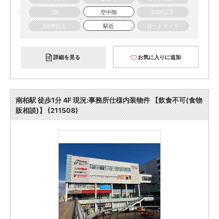
1階
空中階
20坪以下
50坪以上
駅近
ロードサイド
詳細を見る
お気に入りに追加
南柏駅 徒歩1分 4F 現況:事務所仕様内装物件 【飲食不可(食物
販相談)】 (211508)