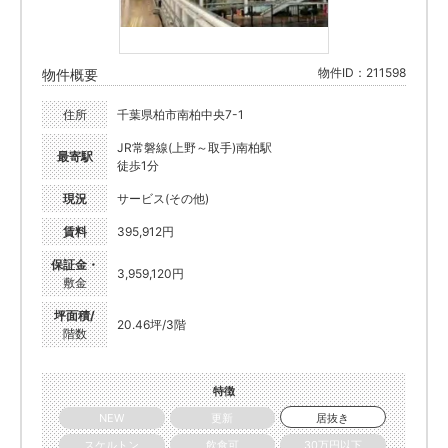
物件ID：211598
物件概要
住所
千葉県柏市南柏中央7-1
JR常磐線(上野～取手)南柏駅
最寄駅
徒歩1分
現況
サービス(その他)
賃料
395,912円
保証金・
3,959,120円
敷金
坪面積/
20.46坪/3階
階数
特徴
NEW
更新
居抜き
スケルトン
飲食可
30万円以下