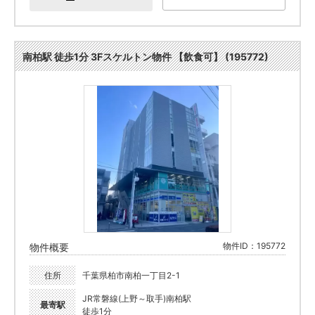
南柏駅 徒歩1分 3Fスケルトン物件 【飲食可】 (195772)
物件ID：195772
物件概要
住所
千葉県柏市南柏一丁目2-1
JR常磐線(上野～取手)南柏駅
最寄駅
徒歩1分