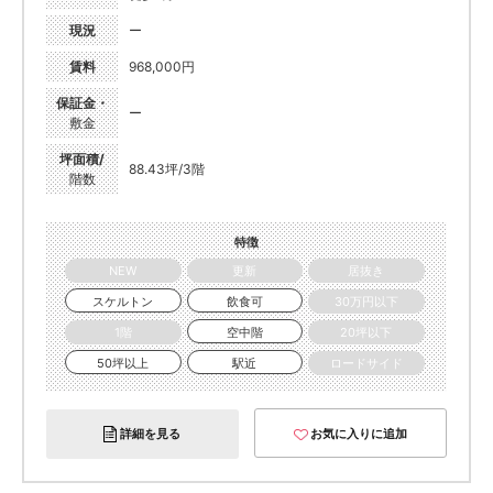
現況
ー
賃料
968,000円
保証金・
ー
敷金
坪面積/
88.43坪/3階
階数
特徴
NEW
更新
居抜き
スケルトン
飲食可
30万円以下
1階
空中階
20坪以下
50坪以上
駅近
ロードサイド
詳細を見る
お気に入りに追加