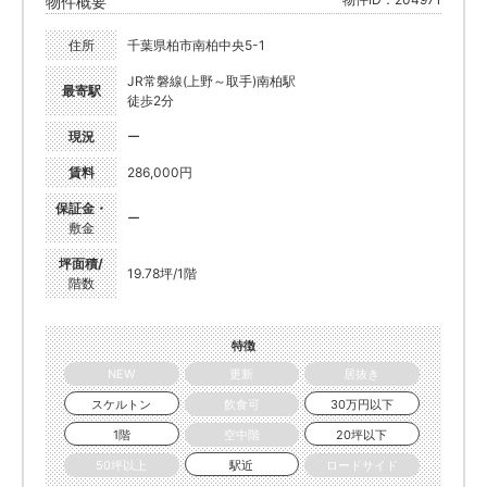
物件概要
住所
千葉県柏市南柏中央5-1
JR常磐線(上野～取手)南柏駅
最寄駅
徒歩2分
現況
ー
賃料
286,000円
保証金・
ー
敷金
坪面積/
19.78坪/1階
階数
特徴
NEW
更新
居抜き
スケルトン
飲食可
30万円以下
1階
空中階
20坪以下
50坪以上
駅近
ロードサイド