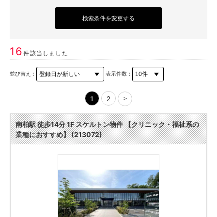
検索条件を変更する
16
件該当しました
並び替え：
表示件数：
1
2
>
南柏駅 徒歩14分 1F スケルトン物件 【クリニック・福祉系の
業種におすすめ】 (213072)