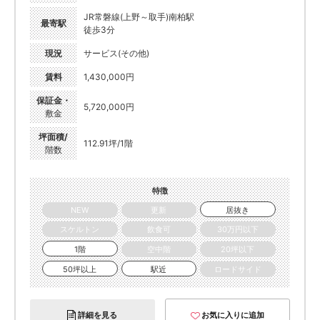
JR常磐線(上野～取手)南柏駅
最寄駅
徒歩3分
現況
サービス(その他)
賃料
1,430,000円
保証金・
5,720,000円
敷金
坪面積/
112.91坪/1階
階数
特徴
NEW
更新
居抜き
スケルトン
飲食可
30万円以下
1階
空中階
20坪以下
50坪以上
駅近
ロードサイド
詳細を見る
お気に入りに追加