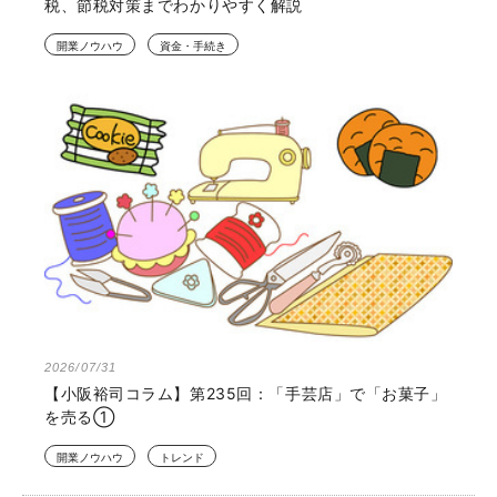
税、節税対策までわかりやすく解説
開業ノウハウ
資金・手続き
2026/07/31
【小阪裕司コラム】第235回：「手芸店」で「お菓子」
を売る①
開業ノウハウ
トレンド