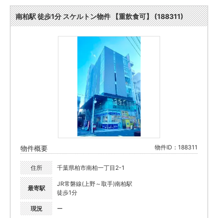
南柏駅 徒歩1分 スケルトン物件 【重飲食可】 (188311)
物件ID：188311
物件概要
住所
千葉県柏市南柏一丁目2-1
JR常磐線(上野～取手)南柏駅
最寄駅
徒歩1分
現況
ー