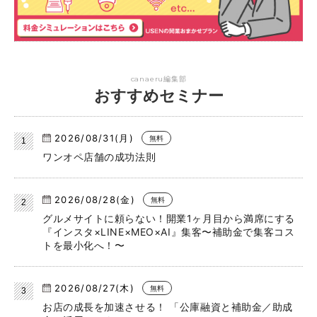
canaeru編集部
おすすめセミナー
2026/08/31(月)
無料
ワンオペ店舗の成功法則
2026/08/28(金)
無料
グルメサイトに頼らない！開業1ヶ月目から満席にする
『インスタ×LINE×MEO×AI』集客〜補助金で集客コス
トを最小化へ！〜
2026/08/27(木)
無料
お店の成長を加速させる！ 「公庫融資と補助金／助成