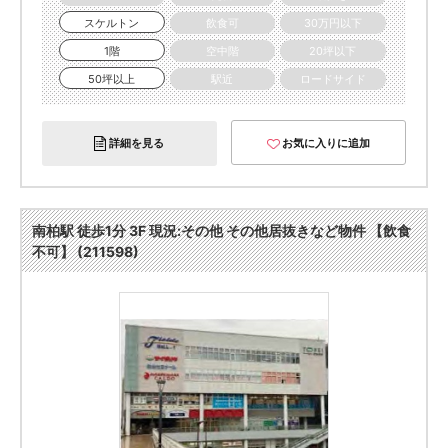
スケルトン
飲食可
30万円以下
1階
空中階
20坪以下
50坪以上
駅近
ロードサイド
詳細を見る
お気に入りに追加
南柏駅 徒歩1分 3F 現況:その他 その他居抜きなど物件 【飲食
不可】 (211598)