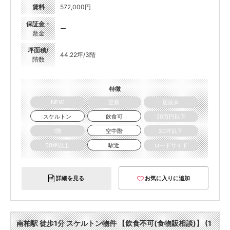
賃料
572,000円
保証金・
ー
敷金
坪面積/
44.22坪/3階
階数
特徴
NEW
更新
居抜き
スケルトン
飲食可
30万円以下
1階
空中階
20坪以下
50坪以上
駅近
ロードサイド
詳細を見る
お気に入りに追加
南柏駅 徒歩1分 スケルトン物件 【飲食不可(食物販相談)】 (1