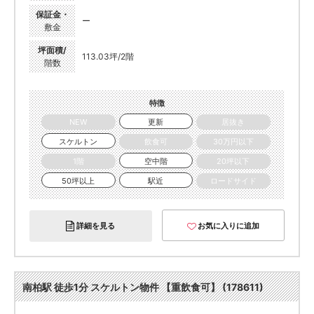
保証金・
ー
敷金
坪面積/
113.03坪/2階
階数
特徴
NEW
更新
居抜き
スケルトン
飲食可
30万円以下
1階
空中階
20坪以下
50坪以上
駅近
ロードサイド
詳細を見る
お気に入りに追加
南柏駅 徒歩1分 スケルトン物件 【重飲食可】 (178611)