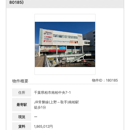
80185)
物件ID：180185
物件概要
住所
千葉県柏市南柏中央7-1
JR常磐線(上野～取手)南柏駅
最寄駅
徒歩1分
現況
ー
賃料
1,865,012円