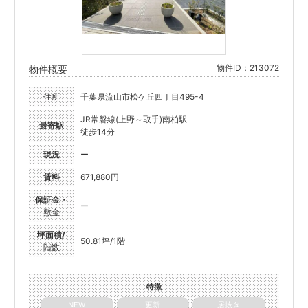
物件ID：213072
物件概要
住所
千葉県流山市松ケ丘四丁目495-4
JR常磐線(上野～取手)南柏駅
最寄駅
徒歩14分
現況
ー
賃料
671,880円
保証金・
ー
敷金
坪面積/
50.81坪/1階
階数
特徴
NEW
更新
居抜き