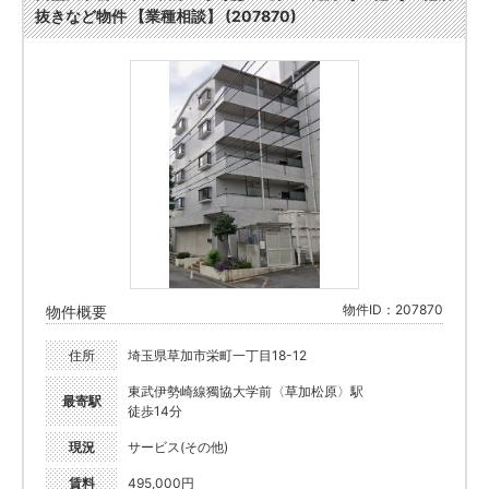
抜きなど物件 【業種相談】 (207870)
物件ID：207870
物件概要
住所
埼玉県草加市栄町一丁目18-12
東武伊勢崎線獨協大学前〈草加松原〉駅
最寄駅
徒歩14分
現況
サービス(その他)
賃料
495,000円