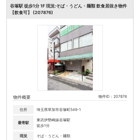
谷塚駅 徒歩1分 1F 現況:そば・うどん・麺類 飲食居抜き物件
【飲食可】 (207876)
物件ID：207876
物件概要
住所
埼玉県草加市谷塚町549-1
東武伊勢崎線谷塚駅
最寄駅
徒歩1分
現況
そば・うどん・麺類