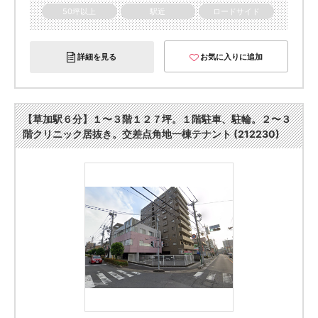
50坪以上
駅近
ロードサイド
詳細を見る
お気に入りに追加
【草加駅６分】１〜３階１２７坪。１階駐車、駐輪。２〜３
階クリニック居抜き。交差点角地一棟テナント (212230)