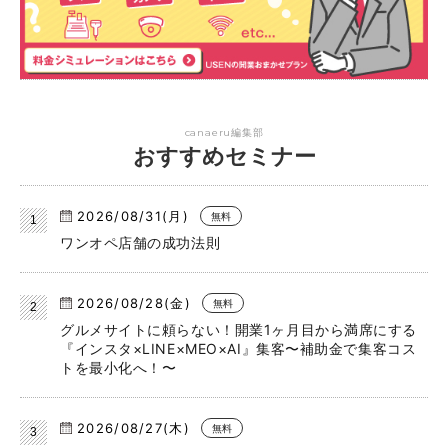
canaeru編集部
おすすめセミナー
2026/08/31(月)
無料
ワンオペ店舗の成功法則
2026/08/28(金)
無料
グルメサイトに頼らない！開業1ヶ月目から満席にする
『インスタ×LINE×MEO×AI』集客〜補助金で集客コス
トを最小化へ！〜
2026/08/27(木)
無料