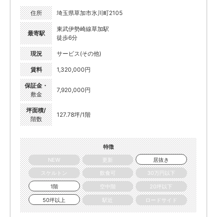
住所
埼玉県草加市氷川町2105
東武伊勢崎線草加駅
最寄駅
徒歩6分
現況
サービス(その他)
賃料
1,320,000円
保証金・
7,920,000円
敷金
坪面積/
127.78坪/1階
階数
特徴
NEW
更新
居抜き
スケルトン
飲食可
30万円以下
1階
空中階
20坪以下
50坪以上
駅近
ロードサイド