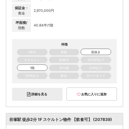
保証金・
2,970,000円
敷金
坪面積/
40.84坪/1階
階数
特徴
NEW
更新
居抜き
スケルトン
飲食可
30万円以下
1階
空中階
20坪以下
50坪以上
駅近
ロードサイド
詳細を見る
お気に入りに追加
谷塚駅 徒歩2分 1F スケルトン物件 【飲食可】 (207839)