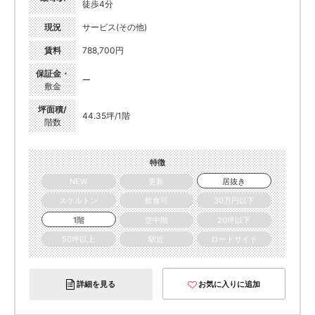
徒歩4分
現況
サービス(その他)
賃料
788,700円
保証金・
ー
敷金
坪面積/
44.35坪/1階
階数
特徴
NEW
更新
居抜き
スケルトン
飲食可
30万円以下
1階
空中階
20坪以下
50坪以上
駅近
ロードサイド
詳細を見る
お気に入りに追加