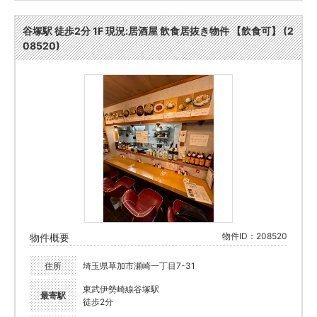
谷塚駅 徒歩2分 1F 現況:居酒屋 飲食居抜き物件 【飲食可】 (2
08520)
物件ID：208520
物件概要
住所
埼玉県草加市瀬崎一丁目7-31
東武伊勢崎線谷塚駅
最寄駅
徒歩2分