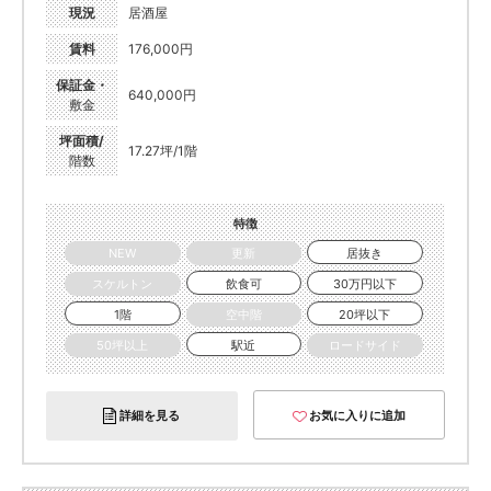
現況
居酒屋
賃料
176,000円
保証金・
640,000円
敷金
坪面積/
17.27坪/1階
階数
特徴
NEW
更新
居抜き
スケルトン
飲食可
30万円以下
1階
空中階
20坪以下
50坪以上
駅近
ロードサイド
詳細を見る
お気に入りに追加