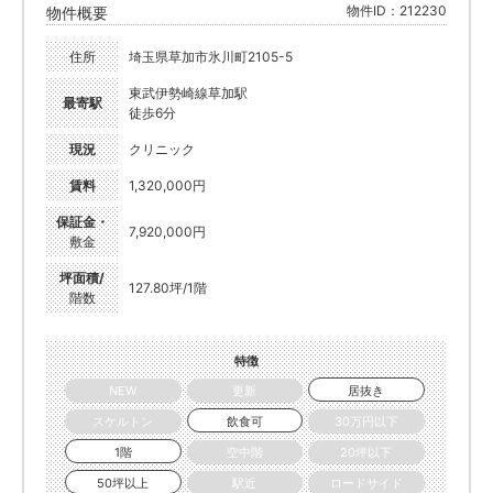
物件ID：212230
物件概要
住所
埼玉県草加市氷川町2105-5
東武伊勢崎線草加駅
最寄駅
徒歩6分
現況
クリニック
賃料
1,320,000円
保証金・
7,920,000円
敷金
坪面積/
127.80坪/1階
階数
特徴
NEW
更新
居抜き
スケルトン
飲食可
30万円以下
1階
空中階
20坪以下
50坪以上
駅近
ロードサイド