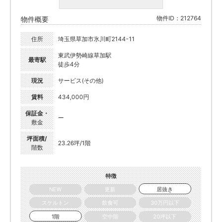
物件ID：212764
物件概要
住所
埼玉県草加市氷川町2144-11
東武伊勢崎線草加駅
最寄駅
徒歩4分
現況
サービス(その他)
賃料
434,000円
保証金・
ー
敷金
坪面積/
23.26坪/1階
階数
特徴
NEW
更新
居抜き
スケルトン
飲食可
30万円以下
1階
空中階
20坪以下