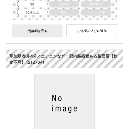
1階
空中階
20坪以下
50坪以上
駅近
ロードサイド
詳細を見る
お気に入りに追加
草加駅 徒歩4分／エアコンなど一部内装残置ある路面店【飲
食不可】 (212764)