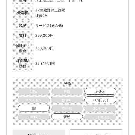
住所
埼玉県三郷市三郷一丁目1-12
JR武蔵野線三郷駅
最寄駅
徒歩2分
現況
サービス(その他)
賃料
250,000円
保証金・
750,000円
敷金
坪面積/
25.31坪/1階
階数
特徴
NEW
更新
居抜き
スケルトン
飲食可
30万円以下
1階
空中階
20坪以下
50坪以上
駅近
ロードサイド