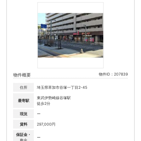
物件ID：207839
物件概要
住所
埼玉県草加市谷塚一丁目2-45
東武伊勢崎線谷塚駅
最寄駅
徒歩2分
現況
ー
賃料
297,000円
保証金・
ー
敷金