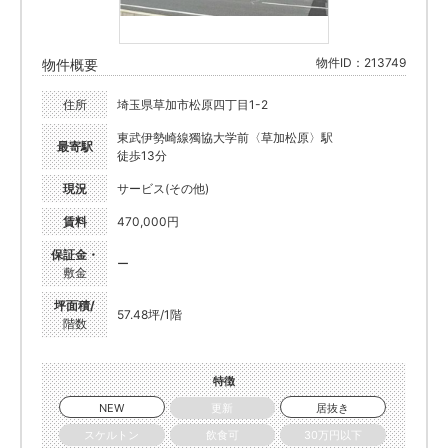
物件ID：213749
物件概要
住所
埼玉県草加市松原四丁目1-2
東武伊勢崎線獨協大学前〈草加松原〉駅
最寄駅
徒歩13分
現況
サービス(その他)
賃料
470,000円
保証金・
ー
敷金
坪面積/
57.48坪/1階
階数
特徴
NEW
更新
居抜き
スケルトン
飲食可
30万円以下