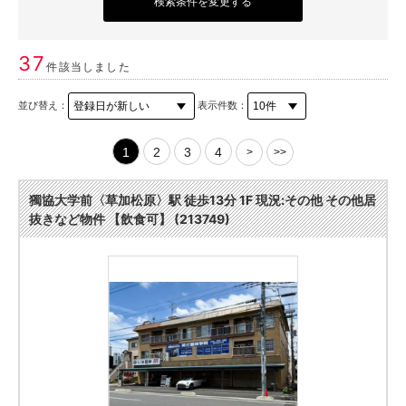
検索条件を変更する
37
件該当しました
並び替え：
表示件数：
1
2
3
4
>
>>
獨協大学前〈草加松原〉駅 徒歩13分 1F 現況:その他 その他居
抜きなど物件 【飲食可】 (213749)