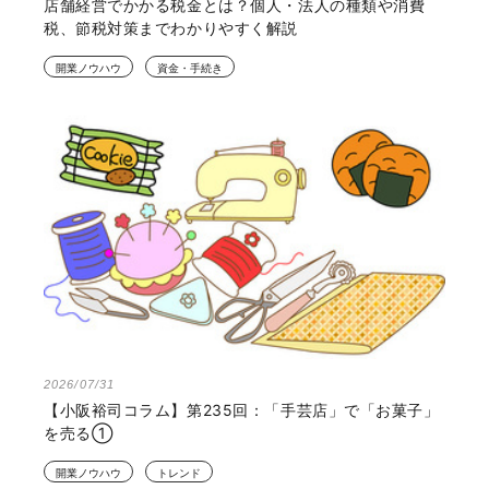
店舗経営でかかる税金とは？個人・法人の種類や消費
税、節税対策までわかりやすく解説
開業ノウハウ
資金・手続き
2026/07/31
【小阪裕司コラム】第235回：「手芸店」で「お菓子」
を売る①
開業ノウハウ
トレンド