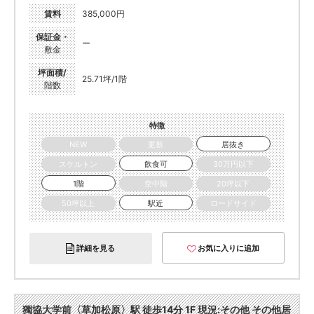
賃料
385,000円
保証金・
ー
敷金
坪面積/
25.71坪/1階
階数
特徴
NEW
更新
居抜き
スケルトン
飲食可
30万円以下
1階
空中階
20坪以下
50坪以上
駅近
ロードサイド
詳細を見る
お気に入りに追加
獨協大学前〈草加松原〉駅 徒歩14分 1F 現況:その他 その他居