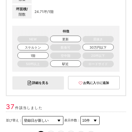
坪面積/
24.71坪/1階
階数
特徴
NEW
更新
居抜き
スケルトン
飲食可
30万円以下
1階
空中階
20坪以下
50坪以上
駅近
ロードサイド
詳細を見る
お気に入りに追加
37
件該当しました
並び替え：
表示件数：