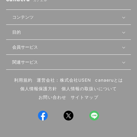
カナエル
コンテンツ
目的
無料開業相談
セミナーで学ぶ
会員サービス
店舗運営
物件を探す
セミナー情報
資金・手続き
関連サービス
会員登録
先輩開業者の声
セミナー動画
首都圏
物件
メルマガ設定
記事から学ぶ
セミナー協力一覧
大阪
飲食店サクセスガイド（外部サイト）
内装・設備
利用規約
運営会社：株式会社USEN
canaeruとは
ログイン
飲食店の始め方
北海道
開業・経営に関する記事
個人情報保護方針
個人情報の取扱いについて
食材・仕入れ
業態別の開業方法
東海
編集ポリシー
お問い合わせ
サイトマップ
集客・宣伝
その他
トレンド
UIターン開業特集
飲食店開業