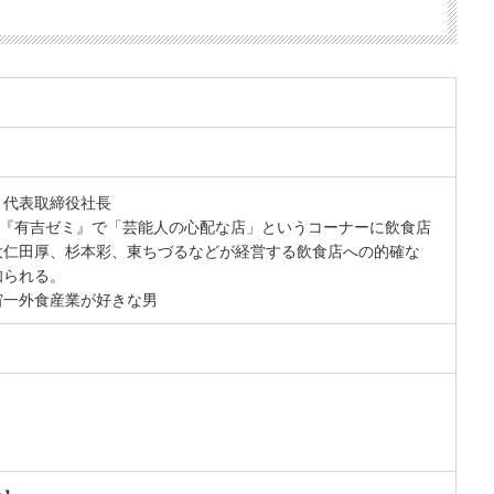
 代表取締役社長
レビ系『有吉ゼミ』で「芸能人の心配な店」というコーナーに飲食店
大仁田厚、杉本彩、東ちづるなどが経営する飲食店への的確な
知られる。
宙一外食産業が好きな男