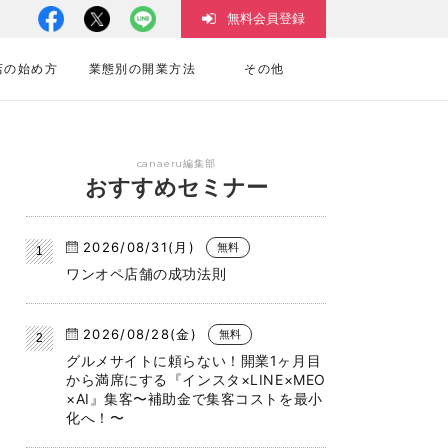
無料会員登録
店の始め方
業態別の開業方法
その他
canaeru編集部
おすすめセミナー
2026/08/31(月)
無料
ワンオペ店舗の成功法則
2026/08/28(金)
無料
グルメサイトに頼らない！開業1ヶ月目
から満席にする『インスタ×LINE×MEO
×AI』集客〜補助金で集客コストを最小
化へ！〜