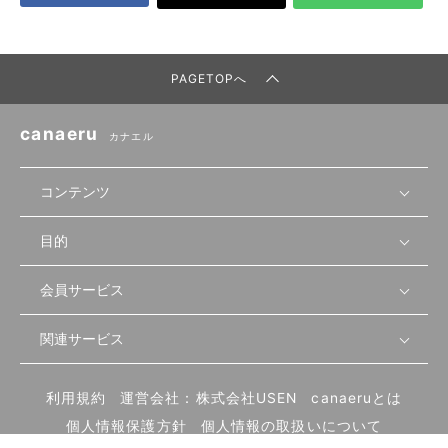
PAGETOPへ
canaeru
カナエル
コンテンツ
目的
無料開業相談
セミナーで学ぶ
会員サービス
店舗運営
物件を探す
セミナー情報
資金・手続き
関連サービス
会員登録
先輩開業者の声
セミナー動画
首都圏
物件
メルマガ設定
記事から学ぶ
セミナー協力一覧
大阪
飲食店サクセスガイド（外部サイト）
内装・設備
利用規約
運営会社：株式会社USEN
canaeruとは
ログイン
飲食店の始め方
北海道
開業・経営に関する記事
個人情報保護方針
個人情報の取扱いについて
食材・仕入れ
業態別の開業方法