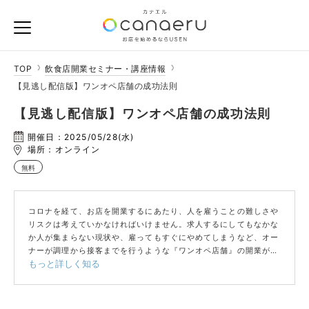
TOP
飲食店開業セミナー・講座情報
【見逃し配信版】ワンオペ店舗の成功法則
【見逃し配信版】ワンオペ店舗の成功法則
開催日：2025/05/28(水)
場所：オンライン
無料
コロナを経て、お店を開業するにあたり、人を雇うことの難しさや
リスクは考えていかなければいけません。求人するにしてもなかな
か人が集まらない現状や、雇ってもすぐにやめてしまうなど、オー
ナーが調理から接客までを行うような『ワンオペ店舗』の開業が増
もっと詳しく知る
えてきたように思われます。人を投下して売り上げを上げていくと
いうより、無駄を省き最小限の労力で利益を確保するスモールビジ
ネスに移行してきているのが現状です。
今回は、多くのワンオペ店舗の開業を手助けしているプロが、注意