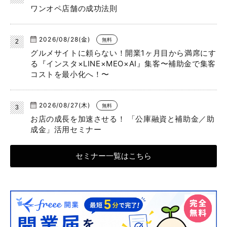
ワンオペ店舗の成功法則
2026/08/28(金)
無料
グルメサイトに頼らない！開業1ヶ月目から満席にす
る『インスタ×LINE×MEO×AI』集客〜補助金で集客
コストを最小化へ！〜
2026/08/27(木)
無料
お店の成長を加速させる！ 「公庫融資と補助金／助
成金」活用セミナー
セミナー一覧はこちら