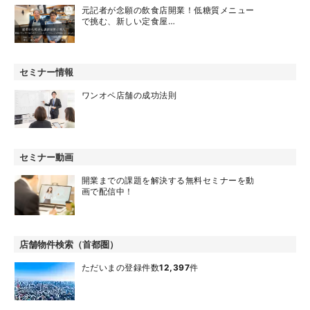
元記者が念願の飲食店開業！低糖質メニュー
で挑む、新しい定食屋…
セミナー情報
ワンオペ店舗の成功法則
セミナー動画
開業までの課題を解決する無料セミナーを動
画で配信中！
店舗物件検索（首都圏）
ただいまの登録件数
12,397
件