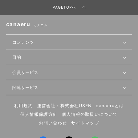
PAGETOPへ
canaeru
カナエル
コンテンツ
目的
無料開業相談
セミナーで学ぶ
会員サービス
店舗運営
物件を探す
セミナー情報
資金・手続き
関連サービス
会員登録
先輩開業者の声
セミナー動画
首都圏
物件
メルマガ設定
記事から学ぶ
セミナー協力一覧
大阪
飲食店サクセスガイド（外部サイト）
内装・設備
利用規約
運営会社：株式会社USEN
canaeruとは
ログイン
飲食店の始め方
北海道
開業・経営に関する記事
個人情報保護方針
個人情報の取扱いについて
食材・仕入れ
業態別の開業方法
東海
編集ポリシー
お問い合わせ
サイトマップ
集客・宣伝
その他
トレンド