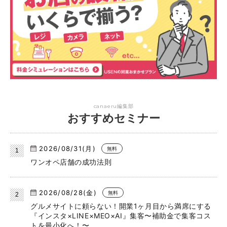
canaeru編集部
おすすめセミナー
2026/08/31(月)
無料
ワンオペ店舗の成功法則
2026/08/28(金)
無料
グルメサイトに頼らない！開業1ヶ月目から満席にする
『インスタ×LINE×MEO×AI』集客〜補助金で集客コス
トを最小化へ！〜