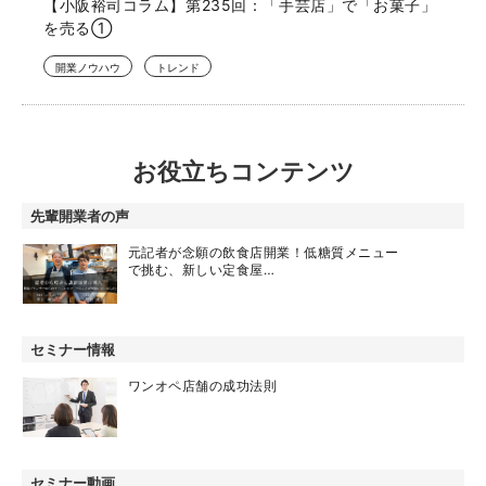
【小阪裕司コラム】第235回：「手芸店」で「お菓子」
を売る①
開業ノウハウ
トレンド
お役立ちコンテンツ
先輩開業者の声
元記者が念願の飲食店開業！低糖質メニュー
で挑む、新しい定食屋…
セミナー情報
ワンオペ店舗の成功法則
セミナー動画