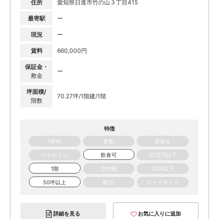
住所
愛知県日進市竹の山３丁目415
最寄駅
ー
現況
ー
賃料
660,000円
保証金・
ー
敷金
坪面積/
70.27坪/1階建/1階
階数
特徴
NEW
更新
居抜き
スケルトン
飲食可
30万円以下
1階
空中階
20坪以下
50坪以上
駅近
ロードサイド
詳細を見る
お気に入りに追加