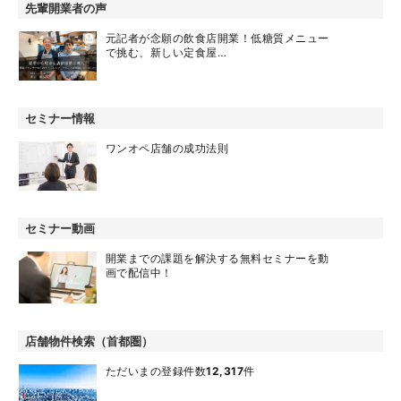
先輩開業者の声
元記者が念願の飲食店開業！低糖質メニュー
で挑む、新しい定食屋…
セミナー情報
ワンオペ店舗の成功法則
セミナー動画
開業までの課題を解決する無料セミナーを動
画で配信中！
店舗物件検索（首都圏）
ただいまの登録件数
12,317
件