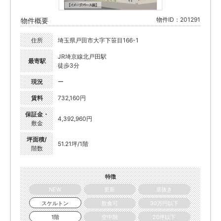
物件ID：201291
物件概要
住所
埼玉県戸田市大字下笹目166-1
JR埼京線北戸田駅
最寄駅
徒歩3分
現況
ー
賃料
732,160円
保証金・
4,392,960円
敷金
坪面積/
51.21坪/1階
階数
特徴
NEW
更新
居抜き
スケルトン
飲食可
30万円以下
1階
空中階
20坪以下