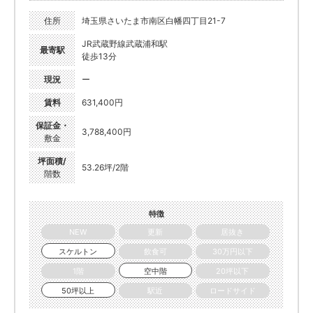
住所
埼玉県さいたま市南区白幡四丁目21-7
JR武蔵野線武蔵浦和駅
最寄駅
徒歩13分
現況
ー
賃料
631,400円
保証金・
3,788,400円
敷金
坪面積/
53.26坪/2階
階数
特徴
NEW
更新
居抜き
スケルトン
飲食可
30万円以下
1階
空中階
20坪以下
50坪以上
駅近
ロードサイド