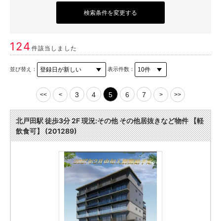
検索条件を変更する
124
件該当しました
並び替え：
表示件数：
3
4
5
6
7
<<
<
>
>>
北戸田駅 徒歩3分 2F 現況:その他 その他居抜きなど物件 【軽
飲食可】 (201289)