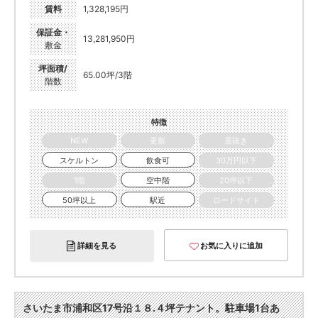
賃料
1,328,195円
保証金・
13,281,950円
敷金
坪面積/
65.00坪/3階
階数
特徴
NEW
更新
居抜き
スケルトン
飲食可
30万円以下
1階
空中階
20坪以下
50坪以上
駅近
ロードサイド
詳細を見る
お気に入りに追加
さいたま市浦和区17号沿１８.４坪テナント。駐車場1台あ