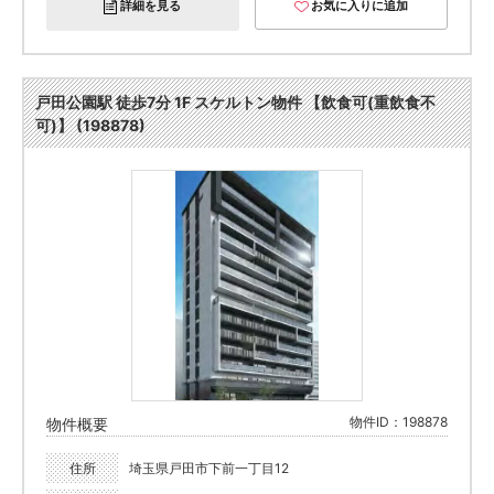
詳細を見る
お気に入りに追加
戸田公園駅 徒歩7分 1F スケルトン物件 【飲食可(重飲食不
可)】 (198878)
物件ID：198878
物件概要
住所
埼玉県戸田市下前一丁目12