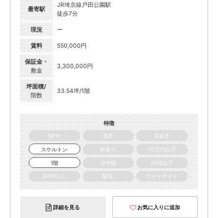
JR埼京線戸田公園駅
最寄駅
徒歩7分
現況
ー
賃料
550,000円
保証金・
3,300,000円
敷金
坪面積/
33.54坪/1階
階数
特徴
NEW
更新
居抜き
スケルトン
飲食可
30万円以下
1階
空中階
20坪以下
50坪以上
駅近
ロードサイド
詳細を見る
お気に入りに追加