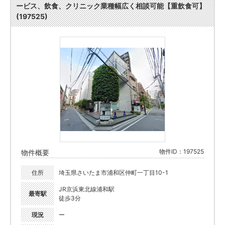
ービス、飲食、クリニック業種幅広く相談可能【重飲食可】
(197525)
物件ID：197525
物件概要
住所
埼玉県さいたま市浦和区仲町一丁目10-1
JR京浜東北線浦和駅
最寄駅
徒歩3分
現況
ー