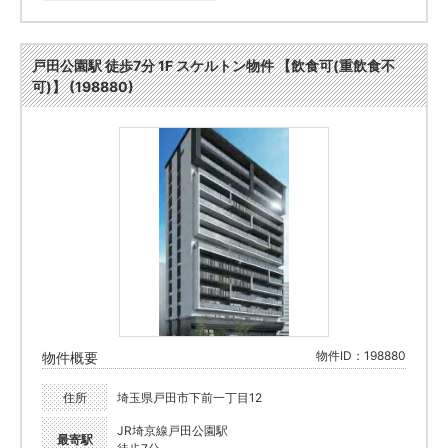
戸田公園駅 徒歩7分 1F スケルトン物件 【飲食可(重飲食不
可)】 (198880)
物件ID：198880
物件概要
住所
埼玉県戸田市下前一丁目12
JR埼京線戸田公園駅
最寄駅