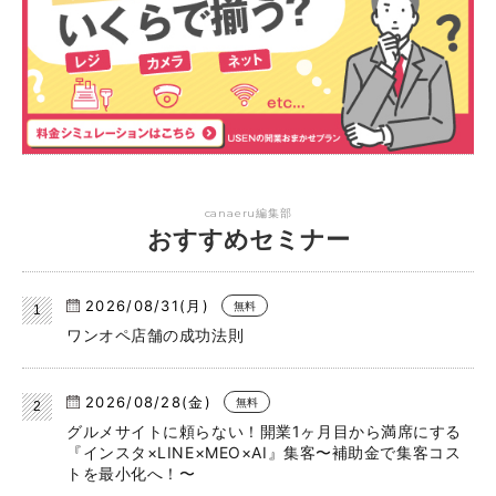
canaeru編集部
おすすめセミナー
2026/08/31(月)
無料
ワンオペ店舗の成功法則
2026/08/28(金)
無料
グルメサイトに頼らない！開業1ヶ月目から満席にする
『インスタ×LINE×MEO×AI』集客〜補助金で集客コス
トを最小化へ！〜