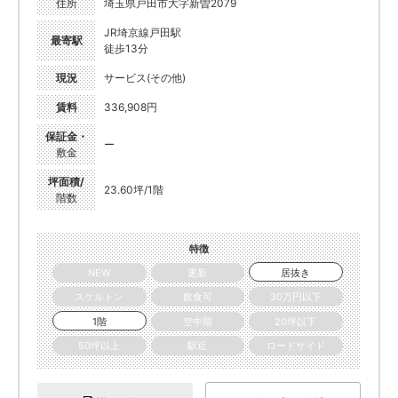
住所
埼玉県戸田市大字新曽2079
JR埼京線戸田駅
最寄駅
徒歩13分
現況
サービス(その他)
賃料
336,908円
保証金・
ー
敷金
坪面積/
23.60坪/1階
階数
特徴
NEW
更新
居抜き
スケルトン
飲食可
30万円以下
1階
空中階
20坪以下
50坪以上
駅近
ロードサイド