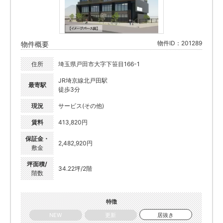
物件ID：201289
物件概要
住所
埼玉県戸田市大字下笹目166-1
JR埼京線北戸田駅
最寄駅
徒歩3分
現況
サービス(その他)
賃料
413,820円
保証金・
2,482,920円
敷金
坪面積/
34.22坪/2階
階数
特徴
NEW
更新
居抜き