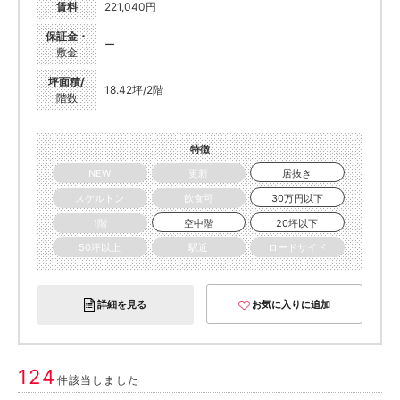
賃料
221,040円
保証金・
ー
敷金
坪面積/
18.42坪/2階
階数
特徴
NEW
更新
居抜き
スケルトン
飲食可
30万円以下
1階
空中階
20坪以下
50坪以上
駅近
ロードサイド
詳細を見る
お気に入りに追加
124
件該当しました