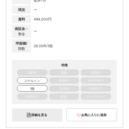
徒歩7分
現況
ー
賃料
484,000円
保証金・
ー
敷金
坪面積/
29.35坪/1階
階数
特徴
NEW
更新
居抜き
スケルトン
飲食可
30万円以下
1階
空中階
20坪以下
50坪以上
駅近
ロードサイド
詳細を見る
お気に入りに追加