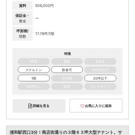
賃料
506,000円
保証金・
ー
敷金
坪面積/
17.78坪/1階
階数
特徴
NEW
更新
居抜き
スケルトン
飲食可
30万円以下
1階
空中階
20坪以下
50坪以上
駅近
ロードサイド
詳細を見る
お気に入りに追加
浦和駅西口3分！商店街通りの３階６３坪大型テナント。サ