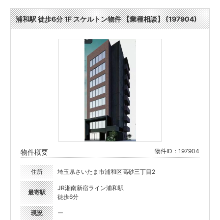
浦和駅 徒歩6分 1F スケルトン物件 【業種相談】 (197904)
物件ID：197904
物件概要
住所
埼玉県さいたま市浦和区高砂三丁目2
JR湘南新宿ライン浦和駅
最寄駅
徒歩6分
現況
ー