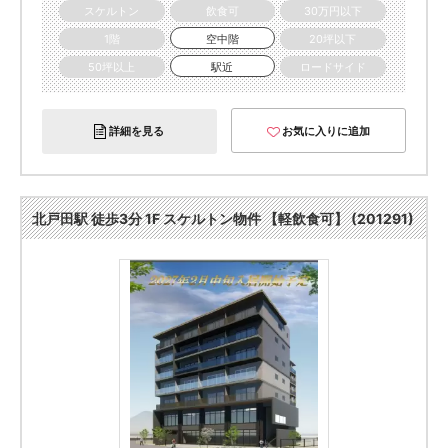
スケルトン
飲食可
30万円以下
1階
空中階
20坪以下
50坪以上
駅近
ロードサイド
詳細を見る
お気に入りに追加
北戸田駅 徒歩3分 1F スケルトン物件 【軽飲食可】 (201291)