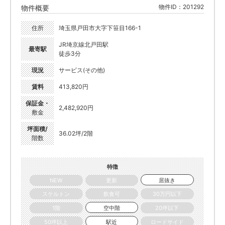
物件ID：201292
物件概要
住所
埼玉県戸田市大字下笹目166-1
JR埼京線北戸田駅
最寄駅
徒歩3分
現況
サービス(その他)
賃料
413,820円
保証金・
2,482,920円
敷金
坪面積/
36.02坪/2階
階数
特徴
NEW
更新
居抜き
スケルトン
飲食可
30万円以下
1階
空中階
20坪以下
50坪以上
駅近
ロードサイド