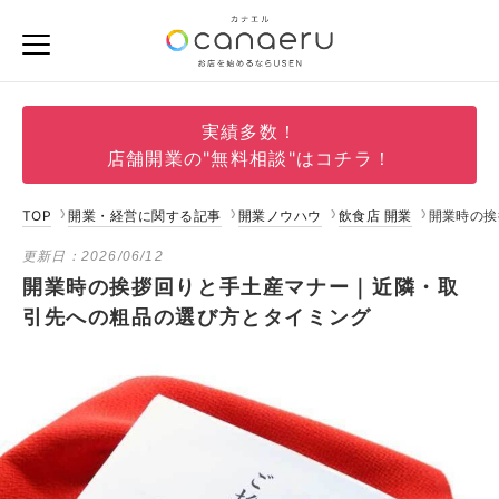
実績多数！
店舗開業の"無料相談"はコチラ！
TOP
開業・経営に関する記事
開業ノウハウ
飲食店 開業
開業時の挨
更新日：
2026/06/12
開業時の挨拶回りと手土産マナー｜近隣・取
引先への粗品の選び方とタイミング