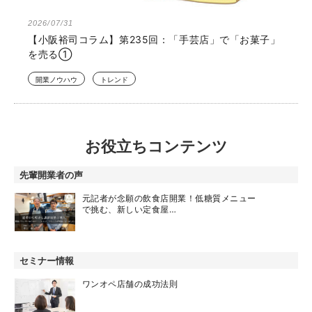
2026/07/31
【小阪裕司コラム】第235回：「手芸店」で「お菓子」
を売る①
開業ノウハウ
トレンド
お役立ちコンテンツ
先輩開業者の声
元記者が念願の飲食店開業！低糖質メニュー
で挑む、新しい定食屋…
セミナー情報
ワンオペ店舗の成功法則