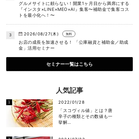
グルメサイトに頼らない！開業1ヶ月目から満席にする
『インスタ×LINE×MEO×AI』集客〜補助金で集客コス
トを最小化へ！〜
2026/08/27(木)
無料
お店の成長を加速させる！ 「公庫融資と補助金／助成
金」活用セミナー
セミナー一覧はこちら
人気記事
2022/01/28
「スコヴィル値」とは？唐
辛子の種類とその数値も一
挙解…