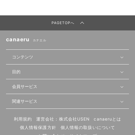
PAGETOPへ
canaeru
カナエル
コンテンツ
目的
無料開業相談
セミナーで学ぶ
会員サービス
店舗運営
物件を探す
セミナー情報
資金・手続き
関連サービス
会員登録
先輩開業者の声
セミナー動画
首都圏
物件
メルマガ設定
記事から学ぶ
セミナー協力一覧
大阪
飲食店サクセスガイド（外部サイト）
内装・設備
利用規約
運営会社：株式会社USEN
canaeruとは
ログイン
飲食店の始め方
北海道
開業・経営に関する記事
個人情報保護方針
個人情報の取扱いについて
食材・仕入れ
業態別の開業方法