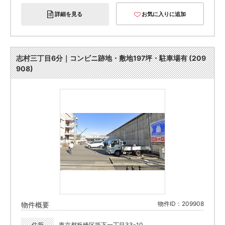
詳細を見る
お気に入りに追加
志村三丁目6分｜コンビニ跡地・敷地197坪・駐車場有 (209
908)
物件ID：209908
物件概要
住所
東京都板橋区坂下一丁目33-10