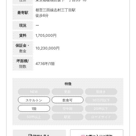
都営三田線志村三丁目駅
最寄駅
徒歩6分
現況
ー
賃料
1,705,000円
保証金・
10,230,000円
敷金
坪面積/
47.16坪/1階
階数
特徴
NEW
更新
居抜き
スケルトン
飲食可
30万円以下
1階
空中階
20坪以下
50坪以上
駅近
ロードサイド