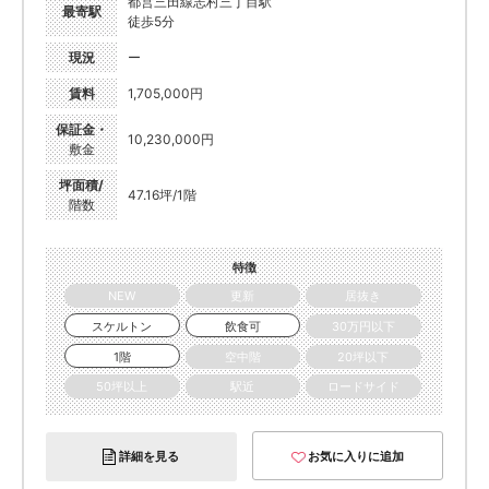
都営三田線志村三丁目駅
最寄駅
徒歩5分
現況
ー
賃料
1,705,000円
保証金・
10,230,000円
敷金
坪面積/
47.16坪/1階
階数
特徴
NEW
更新
居抜き
スケルトン
飲食可
30万円以下
1階
空中階
20坪以下
50坪以上
駅近
ロードサイド
詳細を見る
お気に入りに追加