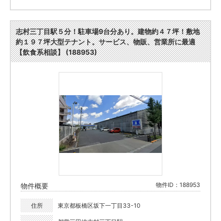
志村三丁目駅５分！駐車場9台分あり。建物約４７坪！敷地
約１９７坪大型テナント。サービス、物販、営業所に最適
【飲食系相談】 (188953)
物件ID：188953
物件概要
住所
東京都板橋区坂下一丁目33-10