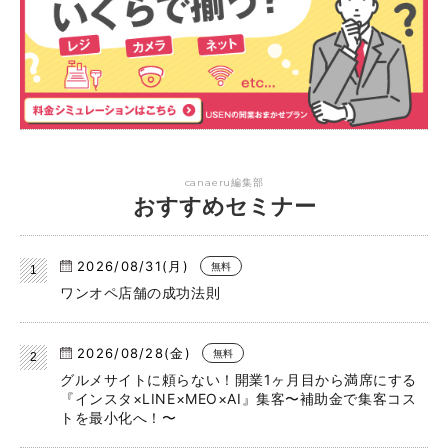
canaeru編集部
おすすめセミナー
2026/08/31(月)
無料
ワンオペ店舗の成功法則
2026/08/28(金)
無料
グルメサイトに頼らない！開業1ヶ月目から満席にする
『インスタ×LINE×MEO×AI』集客〜補助金で集客コス
トを最小化へ！〜