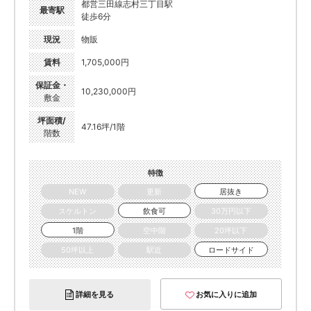
都営三田線志村三丁目駅
最寄駅
徒歩6分
現況
物販
賃料
1,705,000円
保証金・
10,230,000円
敷金
坪面積/
47.16坪/1階
階数
特徴
NEW
更新
居抜き
スケルトン
飲食可
30万円以下
1階
空中階
20坪以下
50坪以上
駅近
ロードサイド
詳細を見る
お気に入りに追加