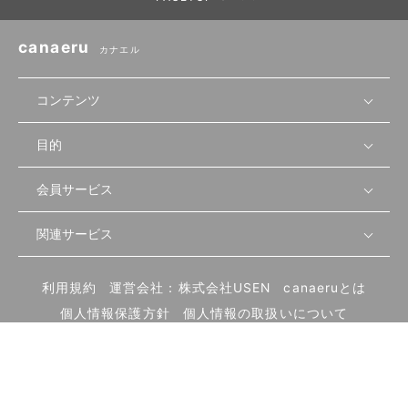
canaeru
カナエル
コンテンツ
目的
無料開業相談
セミナーで学ぶ
会員サービス
店舗運営
物件を探す
セミナー情報
資金・手続き
関連サービス
会員登録
先輩開業者の声
セミナー動画
首都圏
物件
メルマガ設定
記事から学ぶ
セミナー協力一覧
大阪
飲食店サクセスガイド（外部サイト）
内装・設備
利用規約
運営会社：株式会社USEN
canaeruとは
ログイン
飲食店の始め方
北海道
開業・経営に関する記事
個人情報保護方針
個人情報の取扱いについて
食材・仕入れ
業態別の開業方法
東海
編集ポリシー
お問い合わせ
サイトマップ
集客・宣伝
その他
トレンド
UIターン開業特集