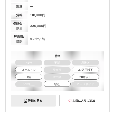
現況
ー
賃料
110,000円
保証金・
330,000円
敷金
坪面積/
9.26坪/1階
階数
特徴
NEW
更新
居抜き
スケルトン
飲食可
30万円以下
1階
空中階
20坪以下
50坪以上
駅近
ロードサイド
詳細を見る
お気に入りに追加