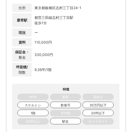
住所
東京都板橋区志村三丁目24-1
都営三田線志村三丁目駅
最寄駅
徒歩1分
現況
ー
賃料
110,000円
保証金・
330,000円
敷金
坪面積/
9.26坪/1階
階数
特徴
NEW
更新
居抜き
スケルトン
飲食可
30万円以下
1階
空中階
20坪以下
50坪以上
駅近
ロードサイド