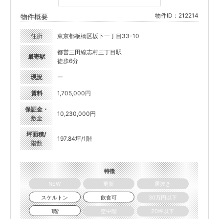
物件ID：212214
物件概要
住所
東京都板橋区坂下一丁目33-10
都営三田線志村三丁目駅
最寄駅
徒歩6分
現況
ー
賃料
1,705,000円
保証金・
10,230,000円
敷金
坪面積/
197.84坪/1階
階数
特徴
NEW
更新
居抜き
スケルトン
飲食可
30万円以下
1階
空中階
20坪以下