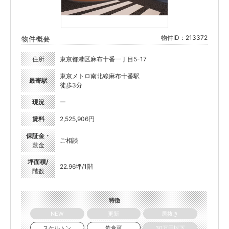
物件ID：213372
物件概要
住所
東京都港区麻布十番一丁目5-17
東京メトロ南北線麻布十番駅
最寄駅
徒歩3分
現況
ー
賃料
2,525,906円
保証金・
ご相談
敷金
坪面積/
22.96坪/1階
階数
特徴
NEW
更新
居抜き
スケルトン
飲食可
30万円以下