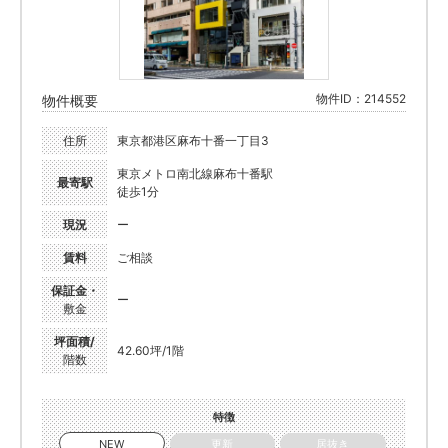
物件ID：214552
物件概要
住所
東京都港区麻布十番一丁目3
東京メトロ南北線麻布十番駅
最寄駅
徒歩1分
現況
ー
賃料
ご相談
保証金・
ー
敷金
坪面積/
42.60坪/1階
階数
特徴
NEW
更新
居抜き