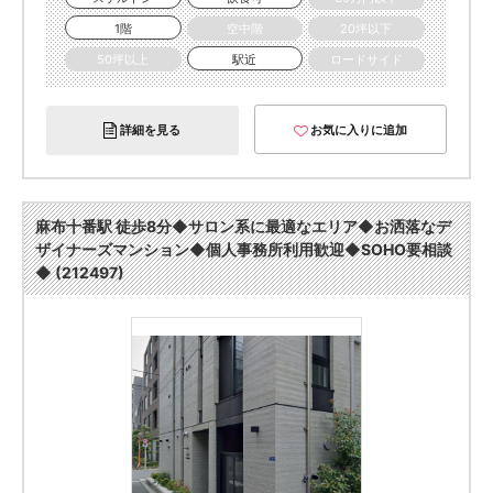
1階
空中階
20坪以下
50坪以上
駅近
ロードサイド
詳細を見る
お気に入りに追加
麻布十番駅 徒歩8分◆サロン系に最適なエリア◆お洒落なデ
ザイナーズマンション◆個人事務所利用歓迎◆SOHO要相談
◆ (212497)