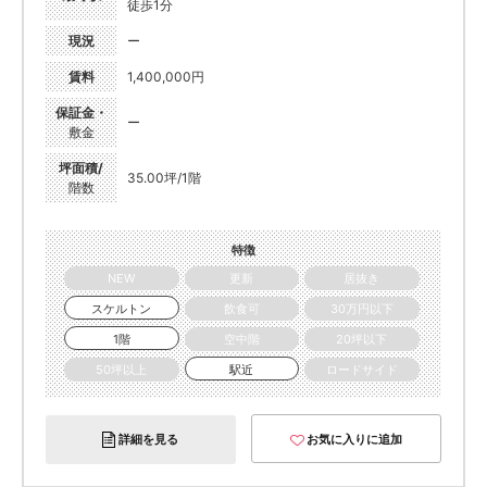
徒歩1分
現況
ー
賃料
1,400,000円
保証金・
ー
敷金
坪面積/
35.00坪/1階
階数
特徴
NEW
更新
居抜き
スケルトン
飲食可
30万円以下
1階
空中階
20坪以下
50坪以上
駅近
ロードサイド
詳細を見る
お気に入りに追加