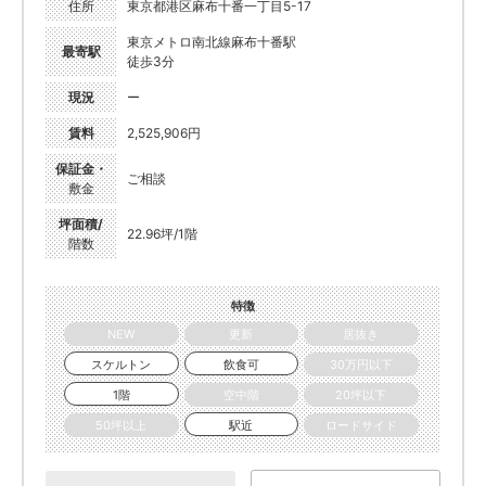
住所
東京都港区麻布十番一丁目5-17
東京メトロ南北線麻布十番駅
最寄駅
徒歩3分
現況
ー
賃料
2,525,906円
保証金・
ご相談
敷金
坪面積/
22.96坪/1階
階数
特徴
NEW
更新
居抜き
スケルトン
飲食可
30万円以下
1階
空中階
20坪以下
50坪以上
駅近
ロードサイド