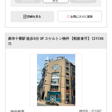
50坪以上
駅近
ロードサイド
詳細を見る
お気に入りに追加
麻布十番駅 徒歩3分 3F スケルトン物件 【軽飲食可】 (21136
7)
物件ID：211367
物件概要