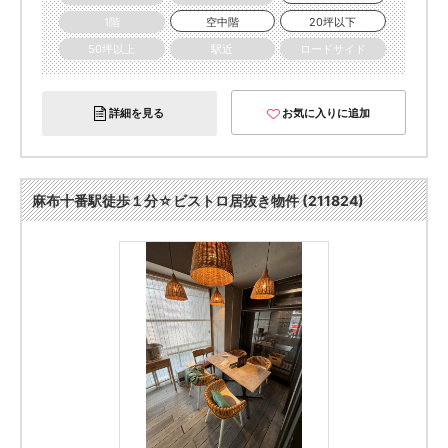
1階
空中階
20坪以下
50坪以上
駅近
ロードサイド
詳細を見る
お気に入りに追加
麻布十番駅徒歩１分☆ビストロ居抜き物件 (211824)