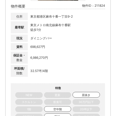
物件ID：211824
物件概要
住所
東京都港区麻布十番一丁目9-2
東京メトロ南北線麻布十番駅
最寄駅
徒歩1分
現況
ダイニングバー
賃料
698,627円
保証金・
6,986,270円
敷金
坪面積/
32.57坪/4階
階数
特徴
NEW
更新
居抜き
スケルトン
飲食可
30万円以下
1階
空中階
20坪以下