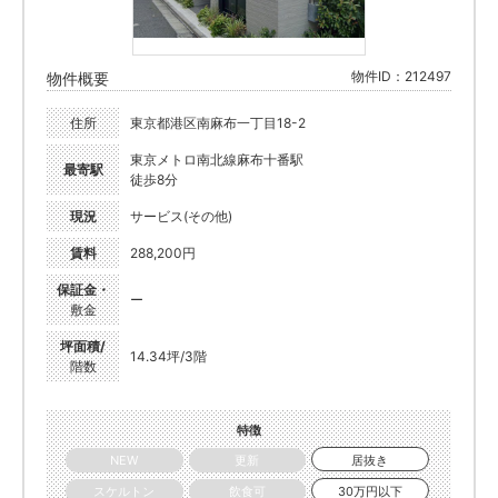
物件ID：212497
物件概要
住所
東京都港区南麻布一丁目18-2
東京メトロ南北線麻布十番駅
最寄駅
徒歩8分
現況
サービス(その他)
賃料
288,200円
保証金・
ー
敷金
坪面積/
14.34坪/3階
階数
特徴
NEW
更新
居抜き
スケルトン
飲食可
30万円以下