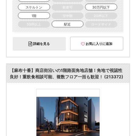
スケルトン
飲食可
30万円以下
1階
空中階
20坪以下
50坪以上
駅近
ロードサイド
詳細を見る
お気に入りに追加
【麻布十番】商店街沿いの1階路面角地店舗！角地で視認性
良好！重飲食相談可能、複数フロア一括も歓迎！ (213372)