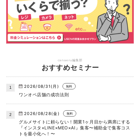
canaeru編集部
おすすめセミナー
2026/08/31(月)
無料
ワンオペ店舗の成功法則
2026/08/28(金)
無料
グルメサイトに頼らない！開業1ヶ月目から満席にする
『インスタ×LINE×MEO×AI』集客〜補助金で集客コス
トを最小化へ！〜