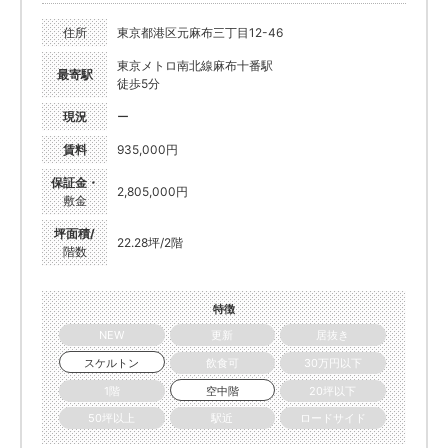
住所
東京都港区元麻布三丁目12-46
東京メトロ南北線麻布十番駅
最寄駅
徒歩5分
現況
ー
賃料
935,000円
保証金・
2,805,000円
敷金
坪面積/
22.28坪/2階
階数
特徴
NEW
更新
居抜き
スケルトン
飲食可
30万円以下
1階
空中階
20坪以下
50坪以上
駅近
ロードサイド