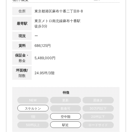
住所
東京都港区麻布十番二丁目8-8
東京メトロ南北線麻布十番駅
最寄駅
徒歩3分
現況
ー
賃料
686,125円
保証金・
5,489,000円
敷金
坪面積/
24.95坪/3階
階数
特徴
NEW
更新
居抜き
スケルトン
飲食可
30万円以下
1階
空中階
20坪以下
50坪以上
駅近
ロードサイド