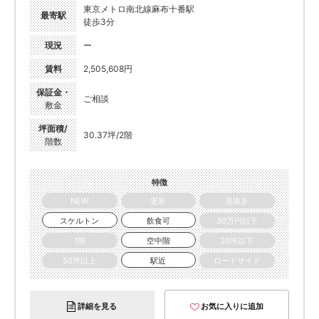
東京メトロ南北線麻布十番駅
最寄駅
徒歩3分
現況
ー
賃料
2,505,608円
保証金・
ご相談
敷金
坪面積/
30.37坪/2階
階数
特徴
NEW
更新
居抜き
スケルトン
飲食可
30万円以下
1階
空中階
20坪以下
50坪以上
駅近
ロードサイド
詳細を見る
お気に入りに追加