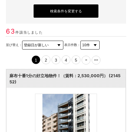
検索条件を変更する
63
件該当しました
並び替え：
表示件数：
1
2
3
4
5
>
>>
麻布十番1分の好立地物件！（賃料：2,530,000円） (2145
52)