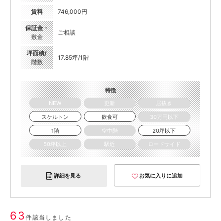
賃料
746,000円
保証金・
ご相談
敷金
坪面積/
17.85坪/1階
階数
特徴
NEW
更新
居抜き
スケルトン
飲食可
30万円以下
1階
空中階
20坪以下
50坪以上
駅近
ロードサイド
詳細を見る
お気に入りに追加
63
件該当しました