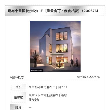
麻布十番駅 徒歩5分 1F 【重飲食可・飲食相談】 (209676)
物件ID：209676
物件概要
住所
東京都港区南麻布二丁目7-11
東京メトロ南北線麻布十番駅
最寄駅
徒歩5分
現況
ー