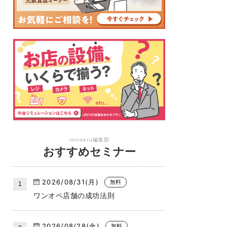
canaeru編集部
おすすめセミナー
2026/08/31(月)
無料
ワンオペ店舗の成功法則
2026/08/28(金)
無料