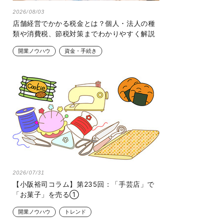
2026/08/03
店舗経営でかかる税金とは？個人・法人の種
類や消費税、節税対策までわかりやすく解説
開業ノウハウ
資金・手続き
2026/07/31
【小阪裕司コラム】第235回：「手芸店」で
「お菓子」を売る①
開業ノウハウ
トレンド