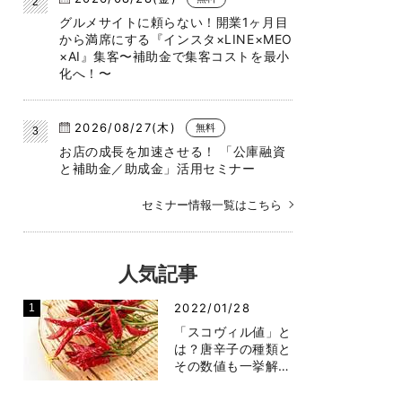
グルメサイトに頼らない！開業1ヶ月目
から満席にする『インスタ×LINE×MEO
×AI』集客〜補助金で集客コストを最小
化へ！〜
2026/08/27(木)
無料
お店の成長を加速させる！ 「公庫融資
と補助金／助成金」活用セミナー
セミナー情報一覧はこちら
人気記事
2022/01/28
「スコヴィル値」と
は？唐辛子の種類と
その数値も一挙解…