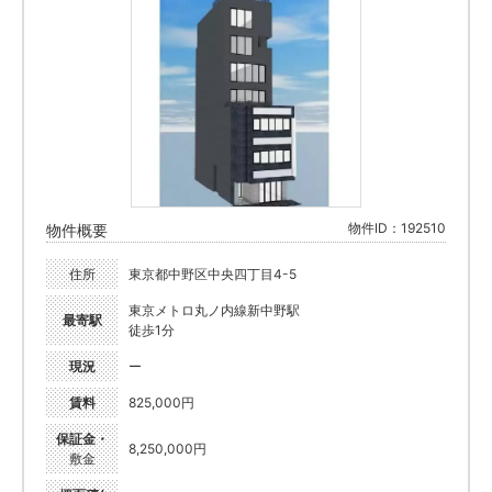
物件ID：192510
物件概要
住所
東京都中野区中央四丁目4-5
東京メトロ丸ノ内線新中野駅
最寄駅
徒歩1分
現況
ー
賃料
825,000円
保証金・
8,250,000円
敷金