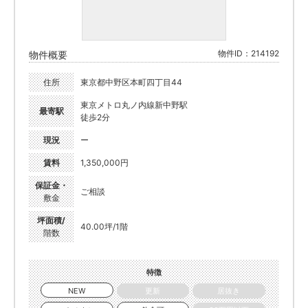
物件ID：214192
物件概要
住所
東京都中野区本町四丁目44
東京メトロ丸ノ内線新中野駅
最寄駅
徒歩2分
現況
ー
賃料
1,350,000円
保証金・
ご相談
敷金
坪面積/
40.00坪/1階
階数
特徴
NEW
更新
居抜き