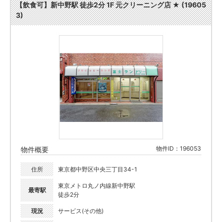
【飲食可】新中野駅 徒歩2分 1F 元クリーニング店 ★ (19605
3)
物件ID：196053
物件概要
住所
東京都中野区中央三丁目34-1
東京メトロ丸ノ内線新中野駅
最寄駅
徒歩2分
現況
サービス(その他)