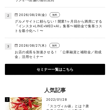
canaeru編集部
おすすめセミナー
2026/08/31(月)
無料
ワンオペ店舗の成功法則
2026/08/28(金)
無料
グルメサイトに頼らない！開業1ヶ月目から満席にする
『インスタ×LINE×MEO×AI』集客〜補助金で集客コス
トを最小化へ！〜
2026/08/27(木)
無料
お店の成長を加速させる！ 「公庫融資と補助金／助成
金」活用セミナー