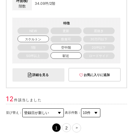
坪面積/
34.09坪/2階
階数
特徴
NEW
更新
居抜き
スケルトン
飲食可
30万円以下
1階
空中階
20坪以下
50坪以上
駅近
ロードサイド
詳細を見る
お気に入りに追加
12
件該当しました
並び替え：
表示件数：
1
2
>