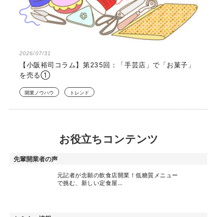
開業ノウハウ
資金・手続き
2026/07/31
【小阪裕司コラム】第235回：「手芸店」で「お菓子」
を売る①
開業ノウハウ
トレンド