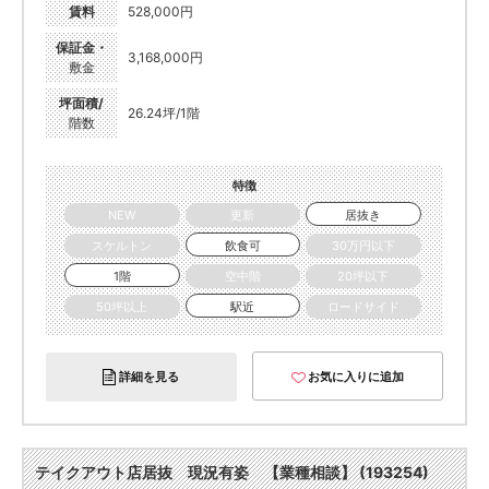
賃料
528,000円
保証金・
3,168,000円
敷金
坪面積/
26.24坪/1階
階数
特徴
NEW
更新
居抜き
スケルトン
飲食可
30万円以下
1階
空中階
20坪以下
50坪以上
駅近
ロードサイド
詳細を見る
お気に入りに追加
テイクアウト店居抜 現況有姿 【業種相談】 (193254)