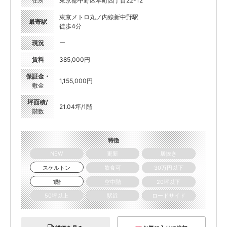
住所
東京都中野区本町四丁目22-12
東京メトロ丸ノ内線新中野駅
最寄駅
徒歩4分
現況
ー
賃料
385,000円
保証金・
1,155,000円
敷金
坪面積/
21.04坪/1階
階数
特徴
NEW
更新
居抜き
スケルトン
飲食可
30万円以下
1階
空中階
20坪以下
50坪以上
駅近
ロードサイド