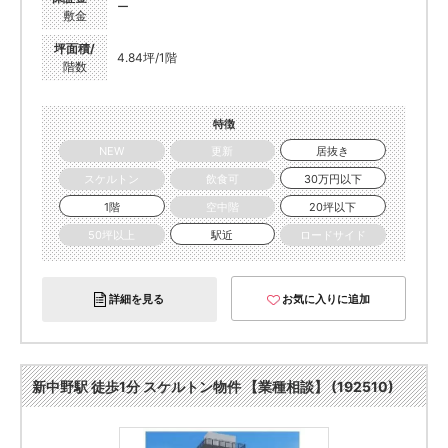
ー
敷金
坪面積/
4.84坪/1階
階数
特徴
NEW
更新
居抜き
スケルトン
飲食可
30万円以下
1階
空中階
20坪以下
50坪以上
駅近
ロードサイド
詳細を見る
お気に入りに追加
新中野駅 徒歩1分 スケルトン物件 【業種相談】 (192510)