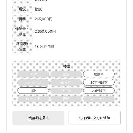
現況
物販
賃料
265,000円
保証金・
2,650,000円
敷金
坪面積/
18.94坪/1階
階数
特徴
NEW
更新
居抜き
スケルトン
飲食可
30万円以下
1階
空中階
20坪以下
50坪以上
駅近
ロードサイド
詳細を見る
お気に入りに追加