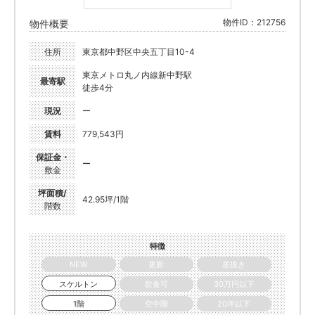
物件ID：212756
物件概要
住所
東京都中野区中央五丁目10-4
東京メトロ丸ノ内線新中野駅
最寄駅
徒歩4分
現況
ー
賃料
779,543円
保証金・
ー
敷金
坪面積/
42.95坪/1階
階数
特徴
NEW
更新
居抜き
スケルトン
飲食可
30万円以下
1階
空中階
20坪以下