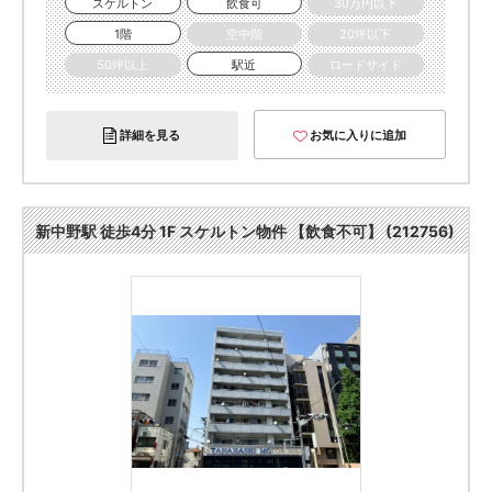
スケルトン
飲食可
30万円以下
1階
空中階
20坪以下
50坪以上
駅近
ロードサイド
詳細を見る
お気に入りに追加
新中野駅 徒歩4分 1F スケルトン物件 【飲食不可】 (212756)