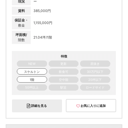
現況
ー
賃料
385,000円
保証金・
1,155,000円
敷金
坪面積/
21.04坪/1階
階数
特徴
NEW
更新
居抜き
スケルトン
飲食可
30万円以下
1階
空中階
20坪以下
50坪以上
駅近
ロードサイド
詳細を見る
お気に入りに追加