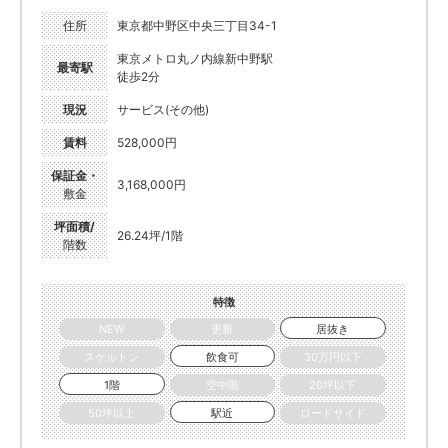
住所
東京都中野区中央三丁目34-1
東京メトロ丸ノ内線新中野駅
最寄駅
徒歩2分
現況
サービス(その他)
賃料
528,000円
保証金・
3,168,000円
敷金
坪面積/
26.24坪/1階
階数
特徴
NEW
更新
居抜き
スケルトン
飲食可
30万円以下
1階
空中階
20坪以下
50坪以上
駅近
ロードサイド