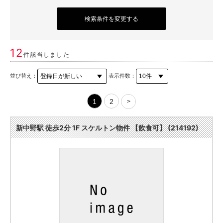
検索条件を変更する
12
件該当しました
並び替え：
表示件数：
1
2
>
新中野駅 徒歩2分 1F スケルトン物件 【飲食可】 (214192)