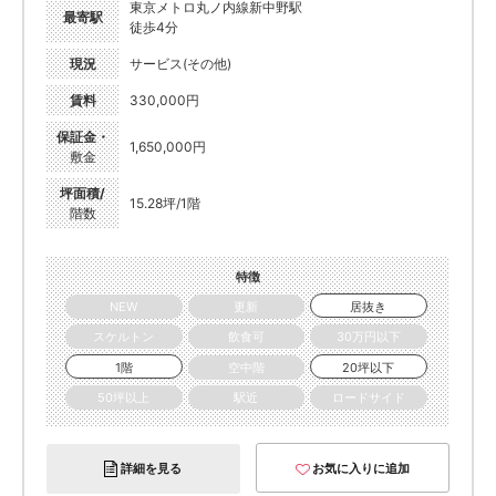
東京メトロ丸ノ内線新中野駅
最寄駅
徒歩4分
現況
サービス(その他)
賃料
330,000円
保証金・
1,650,000円
敷金
坪面積/
15.28坪/1階
階数
特徴
NEW
更新
居抜き
スケルトン
飲食可
30万円以下
1階
空中階
20坪以下
50坪以上
駅近
ロードサイド
詳細を見る
お気に入りに追加