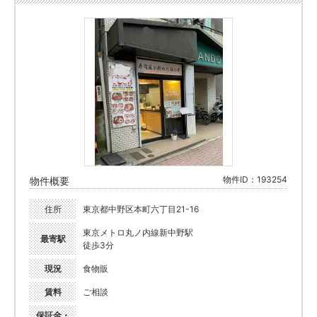
物件ID：193254
物件概要
住所
東京都中野区本町六丁目21-16
東京メトロ丸ノ内線新中野駅
最寄駅
徒歩3分
現況
食物販
賃料
ご相談
保証金・