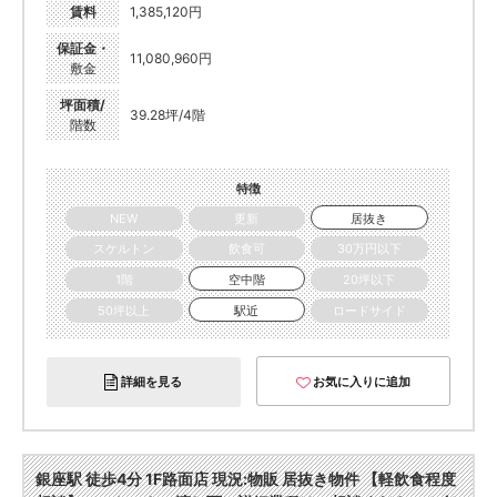
賃料
1,385,120円
保証金・
11,080,960円
敷金
坪面積/
39.28坪/4階
階数
特徴
NEW
更新
居抜き
スケルトン
飲食可
30万円以下
1階
空中階
20坪以下
50坪以上
駅近
ロードサイド
詳細を見る
お気に入りに追加
銀座駅 徒歩4分 1F路面店 現況:物販 居抜き物件 【軽飲食程度