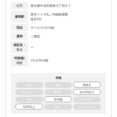
住所
東京都中央区銀座七丁目3-7
東京メトロ丸ノ内線銀座駅
最寄駅
徒歩5分
現況
サービス(その他)
賃料
ご相談
保証金・
ー
敷金
坪面積/
75.47坪/4階
階数
特徴
NEW
更新
居抜き
スケルトン
飲食可
30万円以下
1階
空中階
20坪以下
50坪以上
駅近
ロードサイド