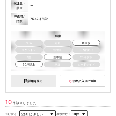
保証金・
ー
敷金
坪面積/
75.47坪/6階
階数
特徴
NEW
更新
居抜き
スケルトン
飲食可
30万円以下
1階
空中階
20坪以下
50坪以上
駅近
ロードサイド
詳細を見る
お気に入りに追加
10
件該当しました
並び替え：
表示件数：