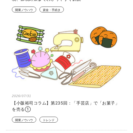
開業ノウハウ
資金・手続き
2026/07/31
【小阪裕司コラム】第235回：「手芸店」で「お菓子」
を売る①
開業ノウハウ
トレンド