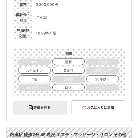
賃料
2,200,000円
保証金・
ご相談
敷金
坪面積/
10.09坪/1階
階数
特徴
NEW
更新
居抜き
スケルトン
飲食可
30万円以下
1階
空中階
20坪以下
50坪以上
駅近
ロードサイド
詳細を見る
お気に入りに追加
銀座駅 徒歩2分 4F 現況:エステ・マッサージ・サロン その他