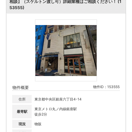
相談】（スケルトン渡し可）詳細業種はご相談ください！ (1
53555)
物件ID：153555
物件概要
住所
東京都中央区銀座六丁目4-14
東京メトロ丸ノ内線銀座駅
最寄駅
徒歩2分
現況
物販