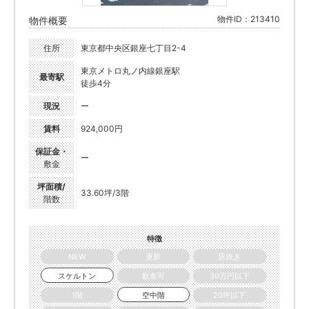
物件ID：213410
物件概要
住所
東京都中央区銀座七丁目2-4
東京メトロ丸ノ内線銀座駅
最寄駅
徒歩4分
現況
ー
賃料
924,000円
保証金・
ー
敷金
坪面積/
33.60坪/3階
階数
特徴
NEW
更新
居抜き
スケルトン
飲食可
30万円以下
1階
空中階
20坪以下