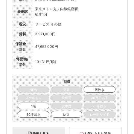
東京メトロ丸ノ内線銀座駅
最寄駅
徒歩1分
現況
サービス(その他)
賃料
3,971,000円
保証金・
47,652,000円
敷金
坪面積/
131.31坪/1階
階数
特徴
NEW
更新
居抜き
スケルトン
飲食可
30万円以下
1階
空中階
20坪以下
50坪以上
駅近
ロードサイド
詳細を見る
お気に入りに追加