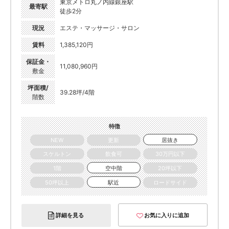
東京メトロ丸ノ内線銀座駅
最寄駅
徒歩2分
現況
エステ・マッサージ・サロン
賃料
1,385,120円
保証金・
11,080,960円
敷金
坪面積/
39.28坪/4階
階数
特徴
NEW
更新
居抜き
スケルトン
飲食可
30万円以下
1階
空中階
20坪以下
50坪以上
駅近
ロードサイド
詳細を見る
お気に入りに追加