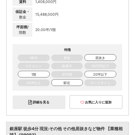
賃料
1,408,000円
保証金・
15,488,000円
敷金
坪面積/
20.00坪/1階
階数
特徴
NEW
更新
居抜き
スケルトン
飲食可
30万円以下
1階
空中階
20坪以下
50坪以上
駅近
ロードサイド
詳細を見る
お気に入りに追加
銀座駅 徒歩4分 現況:その他 その他居抜きなど物件 【業種相
談】 (98983)