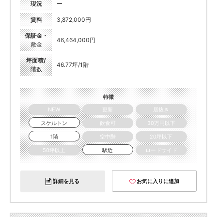
現況
ー
賃料
3,872,000円
保証金・
46,464,000円
敷金
坪面積/
46.77坪/1階
階数
特徴
NEW
更新
居抜き
スケルトン
飲食可
30万円以下
1階
空中階
20坪以下
50坪以上
駅近
ロードサイド
詳細を見る
お気に入りに追加