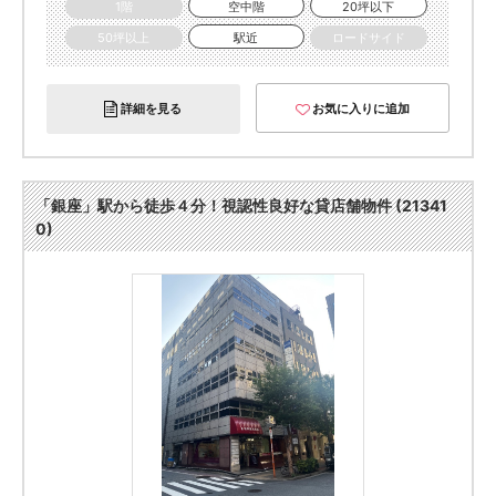
1階
空中階
20坪以下
50坪以上
駅近
ロードサイド
詳細を見る
お気に入りに追加
「銀座」駅から徒歩４分！視認性良好な貸店舗物件 (21341
0)