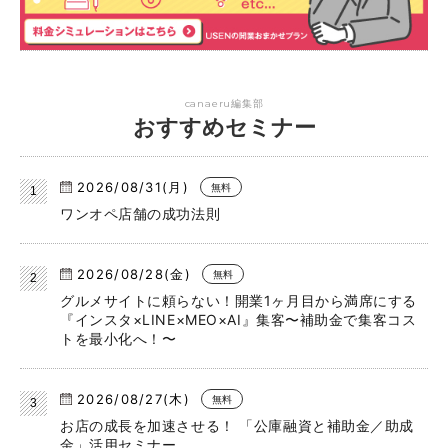
canaeru編集部
おすすめセミナー
2026/08/31(月)
無料
ワンオペ店舗の成功法則
2026/08/28(金)
無料
グルメサイトに頼らない！開業1ヶ月目から満席にする
『インスタ×LINE×MEO×AI』集客〜補助金で集客コス
トを最小化へ！〜
2026/08/27(木)
無料
お店の成長を加速させる！ 「公庫融資と補助金／助成
金」活用セミナー