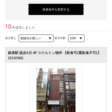
検索条件を変更する
10
件該当しました
並び替え：
表示件数：
銀座駅 徒歩2分 4F スケルトン物件 【飲食可(重飲食不可)】
(213745)