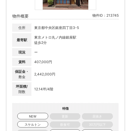
物件ID：213745
物件概要
住所
東京都中央区銀座四丁目3-5
東京メトロ丸ノ内線銀座駅
最寄駅
徒歩2分
現況
ー
賃料
407,000円
保証金・
2,442,000円
敷金
坪面積/
12.14坪/4階
階数
特徴
NEW
更新
居抜き
スケルトン
飲食可
30万円以下