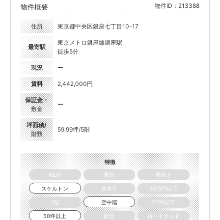
物件ID：213388
物件概要
住所
東京都中央区銀座七丁目10-17
東京メトロ銀座線銀座駅
最寄駅
徒歩5分
現況
ー
賃料
2,442,000円
保証金・
ー
敷金
坪面積/
59.99坪/5階
階数
特徴
NEW
更新
居抜き
スケルトン
飲食可
30万円以下
1階
空中階
20坪以下
50坪以上
駅近
ロードサイド