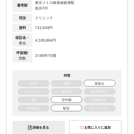
東京メトロ銀座線銀座駅
最寄駅
徒歩3分
現況
クリニック
賃料
732,649円
保証金・
4,395,894円
敷金
坪面積/
21.66坪/10階
階数
特徴
NEW
更新
居抜き
スケルトン
飲食可
30万円以下
1階
空中階
20坪以下
50坪以上
駅近
ロードサイド
詳細を見る
お気に入りに追加