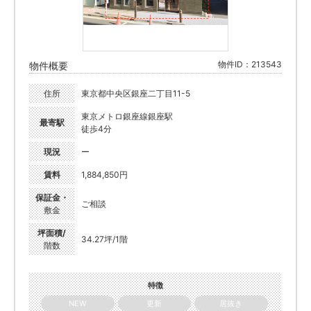
物件ID：213543
物件概要
住所
東京都中央区銀座二丁目11-5
東京メトロ銀座線銀座駅
最寄駅
徒歩4分
現況
ー
賃料
1,884,850円
保証金・
ご相談
敷金
坪面積/
34.27坪/1階
階数
特徴
NEW
更新
居抜き