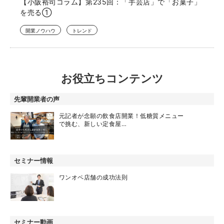
【小阪裕司コラム】第235回：「手芸店」で「お菓子」
を売る①
開業ノウハウ
トレンド
お役立ちコンテンツ
先輩開業者の声
元記者が念願の飲食店開業！低糖質メニュー
で挑む、新しい定食屋…
セミナー情報
ワンオペ店舗の成功法則
セミナー動画