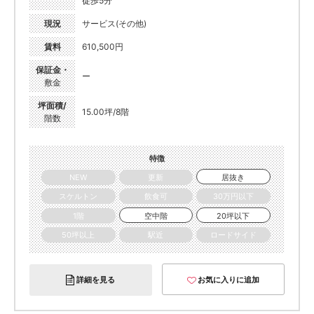
徒歩5分
現況
サービス(その他)
賃料
610,500円
保証金・
ー
敷金
坪面積/
15.00坪/8階
階数
特徴
NEW
更新
居抜き
スケルトン
飲食可
30万円以下
1階
空中階
20坪以下
50坪以上
駅近
ロードサイド
詳細を見る
お気に入りに追加