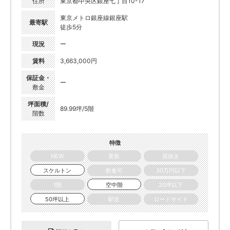
住所
東京都中央区銀座七丁目10-17
東京メトロ銀座線銀座駅
最寄駅
徒歩5分
現況
ー
賃料
3,663,000円
保証金・
ー
敷金
坪面積/
89.99坪/5階
階数
特徴
NEW
更新
居抜き
スケルトン
飲食可
30万円以下
1階
空中階
20坪以下
50坪以上
駅近
ロードサイド