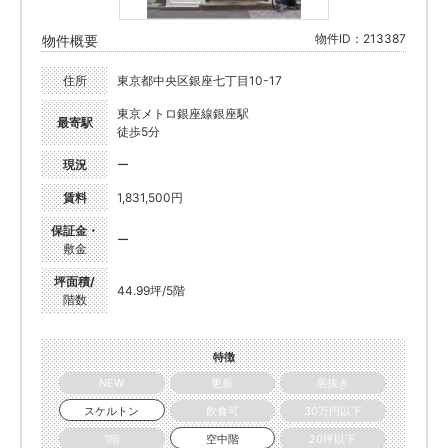
物件ID：213387
物件概要
住所
東京都中央区銀座七丁目10-17
東京メトロ銀座線銀座駅
最寄駅
徒歩5分
現況
ー
賃料
1,831,500円
保証金・
ー
敷金
坪面積/
44.99坪/5階
階数
特徴
NEW
更新
居抜き
スケルトン
飲食可
30万円以下
1階
空中階
20坪以下