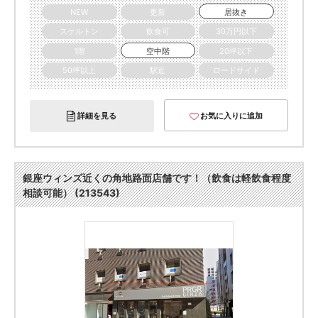
NEW
更新
居抜き
スケルトン
飲食可
30万円以下
1階
空中階
20坪以下
50坪以上
駅近
ロードサイド
詳細を見る
お気に入りに追加
銀座ウィンズ近くの角地路面店舗です！（飲食は軽飲食程度
相談可能） (213543)