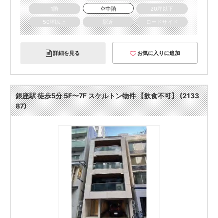
1階
空中階
20坪以下
50坪以上
駅近
ロードサイド
詳細を見る
お気に入りに追加
銀座駅 徒歩5分 5F〜7F スケルトン物件 【飲食不可】 (2133
87)