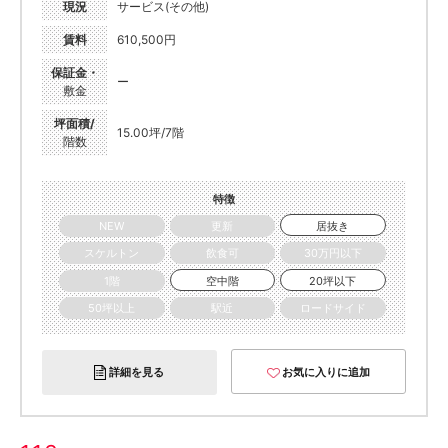
現況
サービス(その他)
賃料
610,500円
保証金・
ー
敷金
坪面積/
15.00坪/7階
階数
特徴
NEW
更新
居抜き
スケルトン
飲食可
30万円以下
1階
空中階
20坪以下
50坪以上
駅近
ロードサイド
詳細を見る
お気に入りに追加