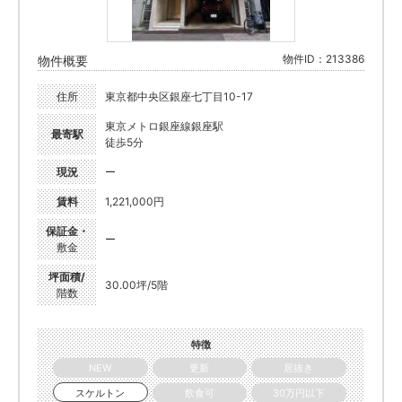
物件ID：213386
物件概要
住所
東京都中央区銀座七丁目10-17
東京メトロ銀座線銀座駅
最寄駅
徒歩5分
現況
ー
賃料
1,221,000円
保証金・
ー
敷金
坪面積/
30.00坪/5階
階数
特徴
NEW
更新
居抜き
スケルトン
飲食可
30万円以下