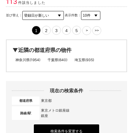
113
件該当しました
並び替え：
表示件数：
1
2
3
4
5
>
>>
▼近隣の都道府県の物件
神奈川県(1954)
千葉県(640)
埼玉県(935)
現在の検索条件
東京都
都道府県
東京メトロ銀座線
路線/駅
銀座
検索条件を変更する