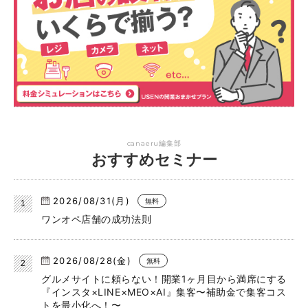
canaeru編集部
おすすめセミナー
2026/08/31(月)
無料
ワンオペ店舗の成功法則
2026/08/28(金)
無料
グルメサイトに頼らない！開業1ヶ月目から満席にする
『インスタ×LINE×MEO×AI』集客〜補助金で集客コス
トを最小化へ！〜