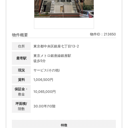
物件ID：213650
物件概要
住所
東京都中央区銀座七丁目13-2
東京メトロ銀座線銀座駅
最寄駅
徒歩5分
現況
サービス(その他)
賃料
1,006,500円
保証金・
10,065,000円
敷金
坪面積/
30.00坪/10階
階数
特徴