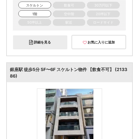
スケルトン
飲食可
30万円以下
1階
空中階
20坪以下
50坪以上
駅近
ロードサイド
詳細を見る
お気に入りに追加
銀座駅 徒歩5分 5F〜6F スケルトン物件 【飲食不可】 (2133
86)