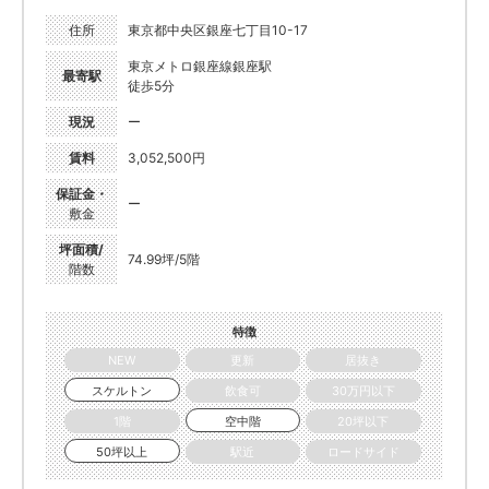
住所
東京都中央区銀座七丁目10-17
東京メトロ銀座線銀座駅
最寄駅
徒歩5分
現況
ー
賃料
3,052,500円
保証金・
ー
敷金
坪面積/
74.99坪/5階
階数
特徴
NEW
更新
居抜き
スケルトン
飲食可
30万円以下
1階
空中階
20坪以下
50坪以上
駅近
ロードサイド