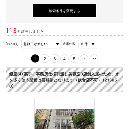
検索条件を変更する
113
件該当しました
並び替え：
表示件数：
1
2
3
4
5
>
>>
銀座SIX裏手！事務所仕様引渡し美容室3店舗入居のため、水
を多く使う業種は要相談となります（飲食店不可） (21365
0)