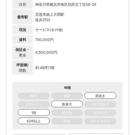
住所
神奈川県横浜市南区別所五丁目26-24
京急本線上大岡駅
最寄駅
徒歩25分
現況
サービス(その他)
賃料
750,000円
保証金・
4,500,000円
敷金
坪面積/
81.46坪/1階
階数
特徴
NEW
更新
居抜き
スケルトン
飲食可
30万円以下
1階
空中階
20坪以下
50坪以上
駅近
ロードサイド