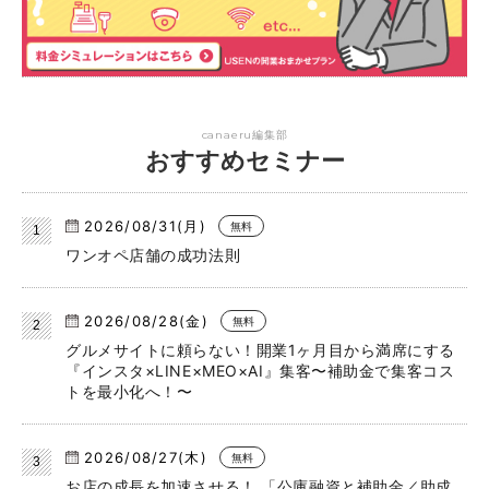
canaeru編集部
おすすめセミナー
2026/08/31(月)
無料
ワンオペ店舗の成功法則
2026/08/28(金)
無料
グルメサイトに頼らない！開業1ヶ月目から満席にする
『インスタ×LINE×MEO×AI』集客〜補助金で集客コス
トを最小化へ！〜
2026/08/27(木)
無料
お店の成長を加速させる！ 「公庫融資と補助金／助成