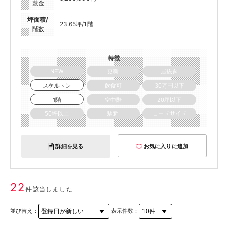
敷金
坪面積/
23.65坪/1階
階数
特徴
NEW
更新
居抜き
スケルトン
飲食可
30万円以下
1階
空中階
20坪以下
50坪以上
駅近
ロードサイド
詳細を見る
お気に入りに追加
22
件該当しました
並び替え：
表示件数：