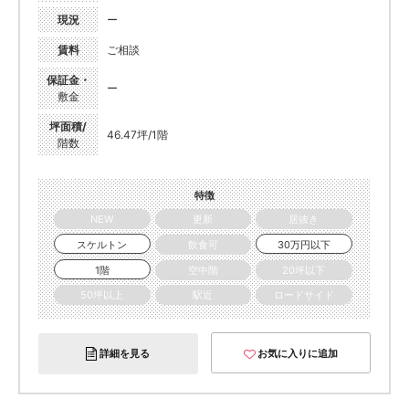
現況
ー
賃料
ご相談
保証金・
ー
敷金
坪面積/
46.47坪/1階
階数
特徴
NEW
更新
居抜き
スケルトン
飲食可
30万円以下
1階
空中階
20坪以下
50坪以上
駅近
ロードサイド
詳細を見る
お気に入りに追加