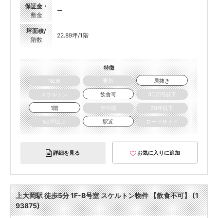
保証金・
ー
敷金
坪面積/
22.89坪/1階
階数
特徴
NEW
更新
居抜き
スケルトン
飲食可
30万円以下
1階
空中階
20坪以下
50坪以上
駅近
ロードサイド
詳細を見る
お気に入りに追加
上大岡駅 徒歩5分 1F-B号室 スケルトン物件 【飲食不可】 (1
93875)