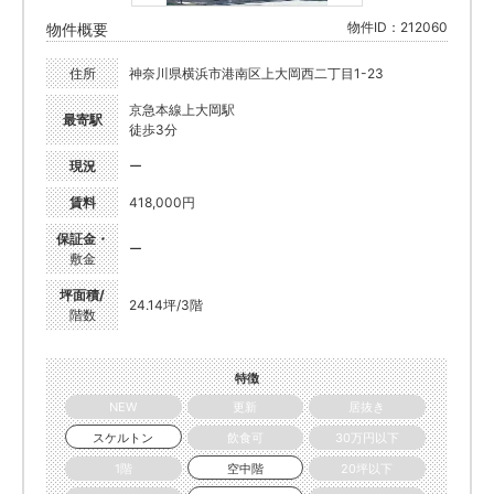
物件ID：212060
物件概要
住所
神奈川県横浜市港南区上大岡西二丁目1-23
京急本線上大岡駅
最寄駅
徒歩3分
現況
ー
賃料
418,000円
保証金・
ー
敷金
坪面積/
24.14坪/3階
階数
特徴
NEW
更新
居抜き
スケルトン
飲食可
30万円以下
1階
空中階
20坪以下