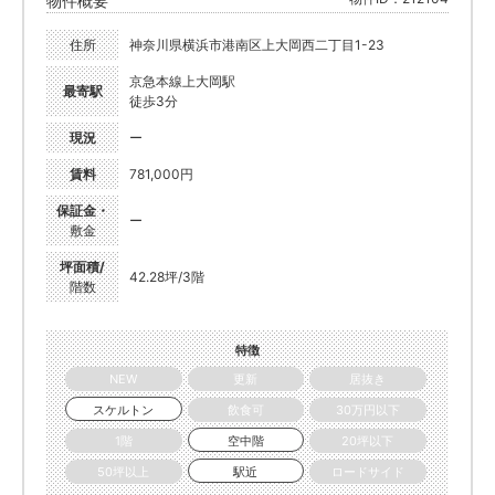
物件概要
住所
神奈川県横浜市港南区上大岡西二丁目1-23
京急本線上大岡駅
最寄駅
徒歩3分
現況
ー
賃料
781,000円
保証金・
ー
敷金
坪面積/
42.28坪/3階
階数
特徴
NEW
更新
居抜き
スケルトン
飲食可
30万円以下
1階
空中階
20坪以下
50坪以上
駅近
ロードサイド