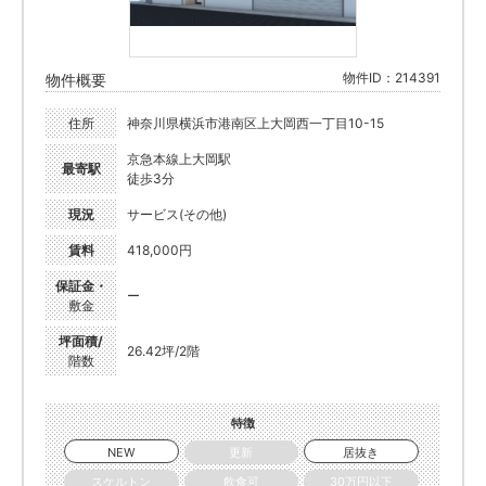
物件ID：214391
物件概要
住所
神奈川県横浜市港南区上大岡西一丁目10-15
京急本線上大岡駅
最寄駅
徒歩3分
現況
サービス(その他)
賃料
418,000円
保証金・
ー
敷金
坪面積/
26.42坪/2階
階数
特徴
NEW
更新
居抜き
スケルトン
飲食可
30万円以下