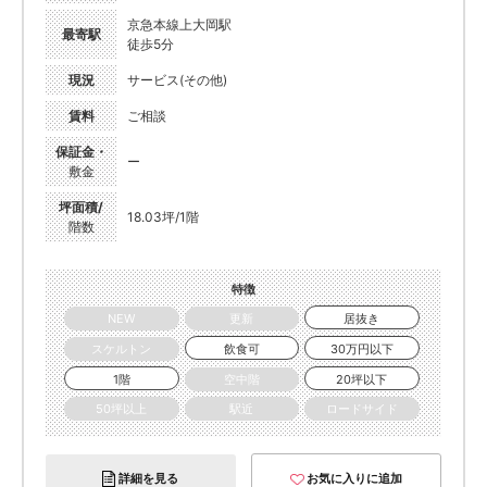
京急本線上大岡駅
最寄駅
徒歩5分
現況
サービス(その他)
賃料
ご相談
保証金・
ー
敷金
坪面積/
18.03坪/1階
階数
特徴
NEW
更新
居抜き
スケルトン
飲食可
30万円以下
1階
空中階
20坪以下
50坪以上
駅近
ロードサイド
詳細を見る
お気に入りに追加