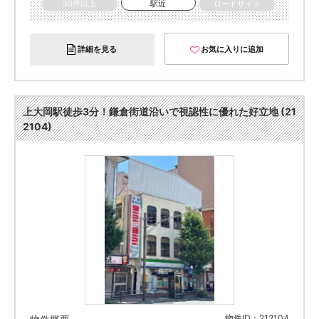
50坪以上
駅近
ロードサイド
詳細を見る
お気に入りに追加
上大岡駅徒歩3分！鎌倉街道沿いで視認性に優れた好立地 (21
2104)
物件ID：212104