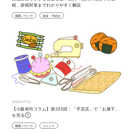
税、節税対策までわかりやすく解説
開業ノウハウ
資金・手続き
2026/07/31
【小阪裕司コラム】第235回：「手芸店」で「お菓子」
を売る①
開業ノウハウ
トレンド