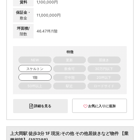
賃料
1,100,000円
保証金・
11,000,000円
敷金
坪面積/
46.47坪/1階
階数
特徴
NEW
更新
居抜き
スケルトン
飲食可
30万円以下
1階
空中階
20坪以下
50坪以上
駅近
ロードサイド
詳細を見る
お気に入りに追加
上大岡駅 徒歩3分 1F 現況:その他 その他居抜きなど物件 【業
種相談】 (197288)