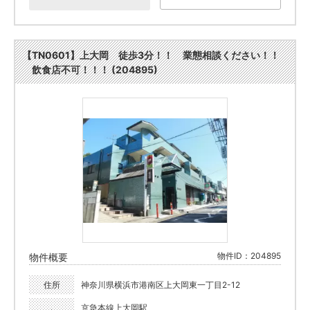
【TN0601】上大岡 徒歩3分！！ 業態相談ください！！
飲食店不可！！！ (204895)
物件ID：204895
物件概要
住所
神奈川県横浜市港南区上大岡東一丁目2-12
京急本線上大岡駅