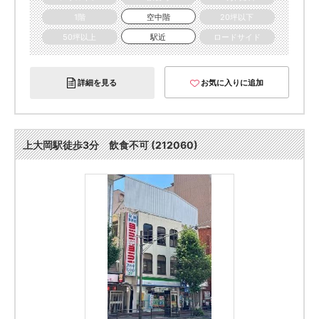
1階
空中階
20坪以下
50坪以上
駅近
ロードサイド
詳細を見る
お気に入りに追加
上大岡駅徒歩3分 飲食不可 (212060)