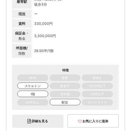
最寄駅
徒歩3分
現況
ー
賃料
330,000円
保証金・
3,300,000円
敷金
坪面積/
26.50坪/1階
階数
特徴
NEW
更新
居抜き
スケルトン
飲食可
30万円以下
1階
空中階
20坪以下
50坪以上
駅近
ロードサイド
詳細を見る
お気に入りに追加