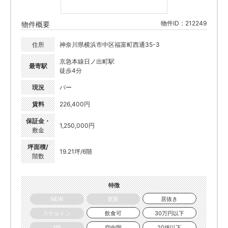
物件ID：212249
物件概要
住所
神奈川県横浜市中区福富町西通35-3
京急本線日ノ出町駅
最寄駅
徒歩4分
現況
バー
賃料
226,400円
保証金・
1,250,000円
敷金
坪面積/
19.21坪/6階
階数
特徴
NEW
更新
居抜き
スケルトン
飲食可
30万円以下
1階
空中階
20坪以下