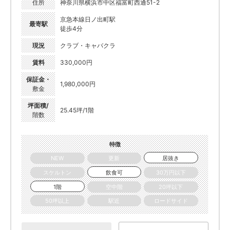
住所
神奈川県横浜市中区福富町西通51-2
京急本線日ノ出町駅
最寄駅
徒歩4分
現況
クラブ・キャバクラ
賃料
330,000円
保証金・
1,980,000円
敷金
坪面積/
25.45坪/1階
階数
特徴
NEW
更新
居抜き
スケルトン
飲食可
30万円以下
1階
空中階
20坪以下
50坪以上
駅近
ロードサイド