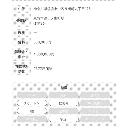
住所
神奈川県横浜市中区長者町九丁目175
京急本線日ノ出町駅
最寄駅
徒歩3分
現況
ー
賃料
800,000円
保証金・
4,800,000円
敷金
坪面積/
27.77坪/1階
階数
特徴
NEW
更新
居抜き
スケルトン
飲食可
30万円以下
1階
空中階
20坪以下
50坪以上
駅近
ロードサイド