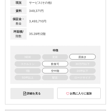
現況
サービス(その他)
賃料
349,371円
保証金・
3,493,710円
敷金
坪面積/
35.29坪/2階
階数
特徴
NEW
更新
居抜き
スケルトン
飲食可
30万円以下
1階
空中階
20坪以下
50坪以上
駅近
ロードサイド
詳細を見る
お気に入りに追加