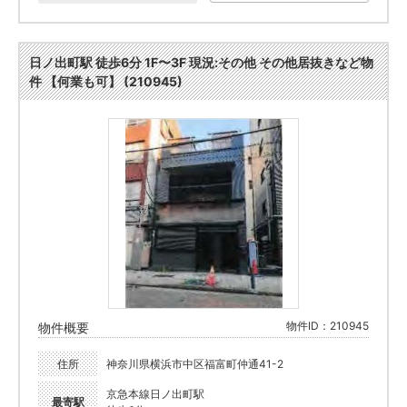
日ノ出町駅 徒歩6分 1F〜3F 現況:その他 その他居抜きなど物
件 【何業も可】 (210945)
物件ID：210945
物件概要
住所
神奈川県横浜市中区福富町仲通41-2
京急本線日ノ出町駅
最寄駅