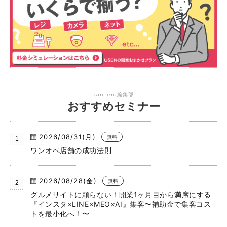
canaeru編集部
おすすめセミナー
2026/08/31(月)
無料
ワンオペ店舗の成功法則
2026/08/28(金)
無料
グルメサイトに頼らない！開業1ヶ月目から満席にする
『インスタ×LINE×MEO×AI』集客〜補助金で集客コス
トを最小化へ！〜