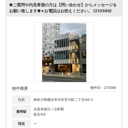
●ご質問や内見希望の方は【問い合わせ】からメッセージを
お願い致します●※お電話はお控えください。 (210569)
物件ID：210569
物件概要
住所
神奈川県横浜市中区宮川町二丁目48-2
京急本線日ノ出町駅
最寄駅
徒歩4分
現況
ー