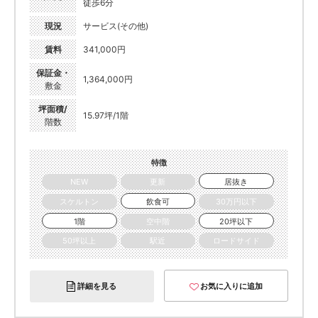
徒歩6分
現況
サービス(その他)
賃料
341,000円
保証金・
1,364,000円
敷金
坪面積/
15.97坪/1階
階数
特徴
NEW
更新
居抜き
スケルトン
飲食可
30万円以下
1階
空中階
20坪以下
50坪以上
駅近
ロードサイド
詳細を見る
お気に入りに追加