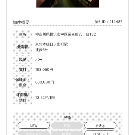
物件ID：214487
物件概要
住所
神奈川県横浜市中区長者町八丁目132
京急本線日ノ出町駅
最寄駅
徒歩6分
現況
バー
賃料
193,050円
保証金・
600,000円
敷金
坪面積/
13.52坪/1階
階数
特徴
NEW
更新
居抜き
スケルトン
飲食可
30万円以下