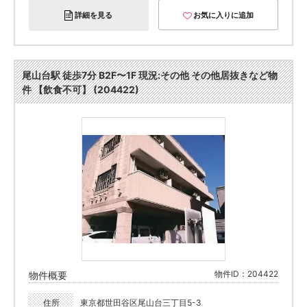
詳細を見る
お気に入りに追加
尾山台駅 徒歩7分 B2F〜1F 現況:その他 その他居抜きなど物
件 【飲食不可】 (204422)
物件ID：204422
物件概要
住所
東京都世田谷区尾山台三丁目5-3