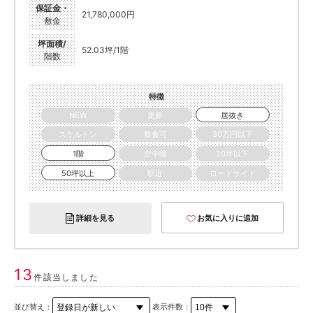
保証金・
21,780,000円
敷金
坪面積/
52.03坪/1階
階数
特徴
NEW
更新
居抜き
スケルトン
飲食可
30万円以下
1階
空中階
20坪以下
50坪以上
駅近
ロードサイド
詳細を見る
お気に入りに追加
13
件該当しました
並び替え：
表示件数：