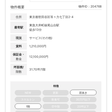
物件ID：204768
物件概要
住所
東京都世田谷区等々力七丁目2-4
東急大井町線尾山台駅
最寄駅
徒歩13分
現況
サービス(その他)
賃料
1,210,000円
保証金・
12,100,000円
敷金
坪面積/
31.70坪/1階
階数
特徴
NEW
更新
居抜き
スケルトン
飲食可
30万円以下
1階
空中階
20坪以下