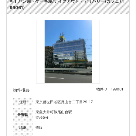
可】パン屋・ケーキ屋/テイクアウト・デリバリー/カフェ (1
99061)
物件ID：199061
物件概要
住所
東京都世田谷区尾山台二丁目29-17
東急大井町線尾山台駅
最寄駅
徒歩5分
現況
物販