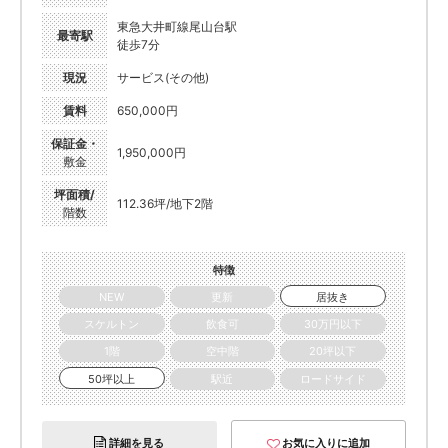
東急大井町線尾山台駅
最寄駅
徒歩7分
現況
サービス(その他)
賃料
650,000円
保証金・
1,950,000円
敷金
坪面積/
112.36坪/地下2階
階数
特徴
NEW
更新
居抜き
スケルトン
飲食可
30万円以下
1階
空中階
20坪以下
50坪以上
駅近
ロードサイド
詳細を見る
お気に入りに追加