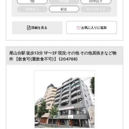
1階
空中階
20坪以下
50坪以上
駅近
ロードサイド
詳細を見る
お気に入りに追加
尾山台駅 徒歩13分 1F〜2F 現況:その他 その他居抜きなど物
件 【飲食可(重飲食不可)】 (204768)