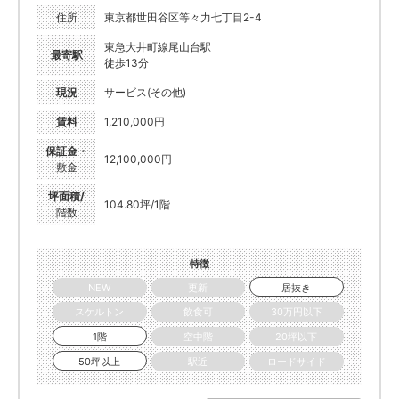
住所
東京都世田谷区等々力七丁目2-4
東急大井町線尾山台駅
最寄駅
徒歩13分
現況
サービス(その他)
賃料
1,210,000円
保証金・
12,100,000円
敷金
坪面積/
104.80坪/1階
階数
特徴
NEW
更新
居抜き
スケルトン
飲食可
30万円以下
1階
空中階
20坪以下
50坪以上
駅近
ロードサイド