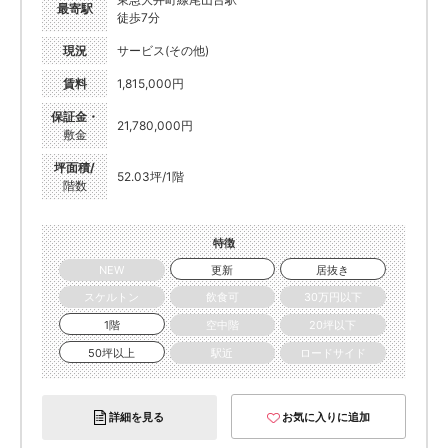
最寄駅
徒歩7分
現況
サービス(その他)
賃料
1,815,000円
保証金・
21,780,000円
敷金
坪面積/
52.03坪/1階
階数
特徴
NEW
更新
居抜き
スケルトン
飲食可
30万円以下
1階
空中階
20坪以下
50坪以上
駅近
ロードサイド
詳細を見る
お気に入りに追加