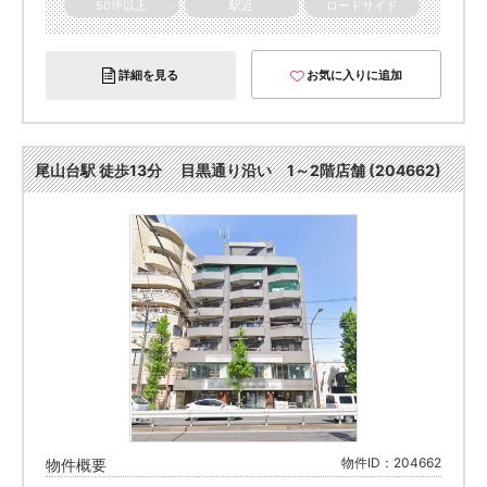
50坪以上
駅近
ロードサイド
詳細を見る
お気に入りに追加
尾山台駅 徒歩13分 目黒通り沿い 1～2階店舗 (204662)
物件ID：204662
物件概要