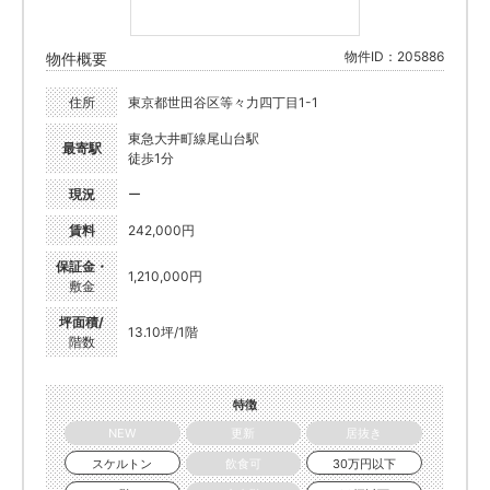
物件ID：205886
物件概要
住所
東京都世田谷区等々力四丁目1-1
東急大井町線尾山台駅
最寄駅
徒歩1分
現況
ー
賃料
242,000円
保証金・
1,210,000円
敷金
坪面積/
13.10坪/1階
階数
特徴
NEW
更新
居抜き
スケルトン
飲食可
30万円以下