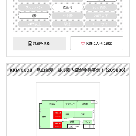
スケルトン
飲食可
30万円以下
1階
空中階
20坪以下
50坪以上
駅近
ロードサイド
詳細を見る
お気に入りに追加
KKM 0608 尾山台駅 徒歩圏内店舗物件募集！ (205886)