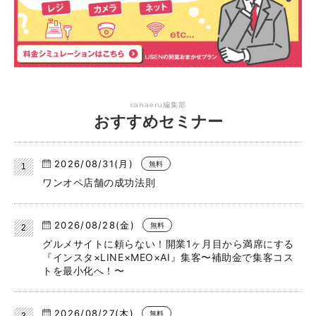
canaeru編集部
おすすめセミナー
2026/08/31(月)
無料
ワンオペ店舗の成功法則
2026/08/28(金)
無料
グルメサイトに頼らない！開業1ヶ月目から満席にする
『インスタ×LINE×MEO×AI』集客〜補助金で集客コス
トを最小化へ！〜
2026/08/27(木)
無料