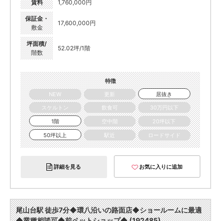
賃料
1,760,000円
保証金・
17,600,000円
敷金
坪面積/
52.02坪/1階
階数
特徴
NEW
更新
居抜き
スケルトン
飲食可
30万円以下
1階
空中階
20坪以下
50坪以上
駅近
ロードサイド
詳細を見る
お気に入りに追加
尾山台駅 徒歩7分◆環八沿いの路面店◆ショールームに最適
◆業種相談可◆前ペットショップ◆ (192485)