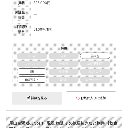
賃料
825,000円
保証金・
ー
敷金
坪面積/
51.09坪/1階
階数
特徴
NEW
更新
居抜き
スケルトン
飲食可
30万円以下
1階
空中階
20坪以下
50坪以上
駅近
ロードサイド
詳細を見る
お気に入りに追加
尾山台駅 徒歩5分 1F 現況:物販 その他居抜きなど物件 【飲食