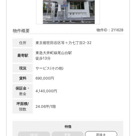
物件ID：211628
物件概要
住所
東京都世田谷区等々力七丁目2-32
東急大井町線尾山台駅
最寄駅
徒歩13分
現況
サービス(その他)
賃料
690,000円
保証金・
4,140,000円
敷金
坪面積/
24.06坪/1階
階数
特徴
NEW
更新
居抜き