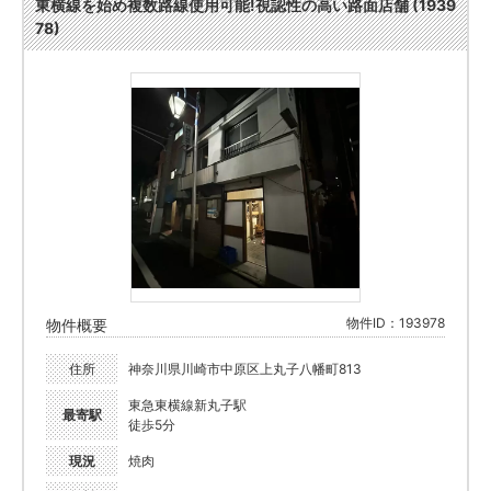
東横線を始め複数路線使用可能!視認性の高い路面店舗 (1939
78)
物件ID：193978
物件概要
住所
神奈川県川崎市中原区上丸子八幡町813
東急東横線新丸子駅
最寄駅
徒歩5分
現況
焼肉