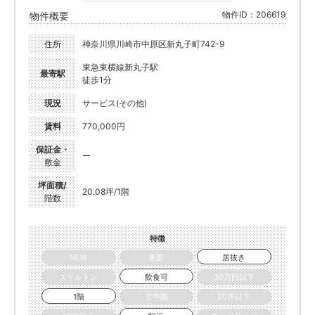
物件ID：206619
物件概要
住所
神奈川県川崎市中原区新丸子町742-9
東急東横線新丸子駅
最寄駅
徒歩1分
現況
サービス(その他)
賃料
770,000円
保証金・
ー
敷金
坪面積/
20.08坪/1階
階数
特徴
NEW
更新
居抜き
スケルトン
飲食可
30万円以下
1階
空中階
20坪以下