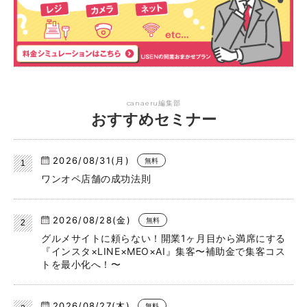
canaeru編集部
おすすめセミナー
2026/08/31(月)
無料
ワンオペ店舗の成功法則
2026/08/28(金)
無料
グルメサイトに頼らない！開業1ヶ月目から満席にする
『インスタ×LINE×MEO×AI』集客〜補助金で集客コス
トを最小化へ！〜
2026/08/27(木)
無料