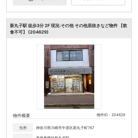
新丸子駅 徒歩3分 2F 現況:その他 その他居抜きなど物件 【飲
食不可】 (204629)
物件ID：204629
物件概要
住所
神奈川県川崎市中原区新丸子町767
東急東横線新丸子駅