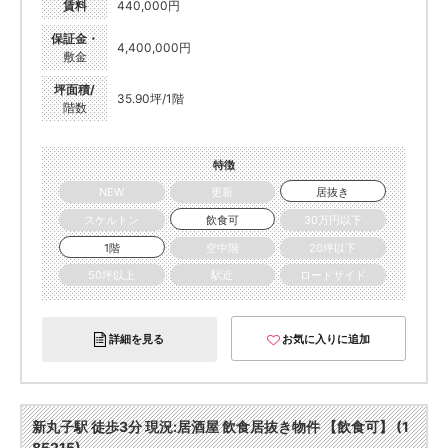
賃料
440,000円
保証金・
4,400,000円
敷金
坪面積/
35.90坪/1階
階数
特徴
NEW
更新
居抜き
スケルトン
飲食可
30万円以下
1階
空中階
20坪以下
50坪以上
駅近
ロードサイド
詳細を見る
お気に入りに追加
新丸子駅 徒歩3分 現況:居酒屋 飲食居抜き物件 【飲食可】 (1
85215)