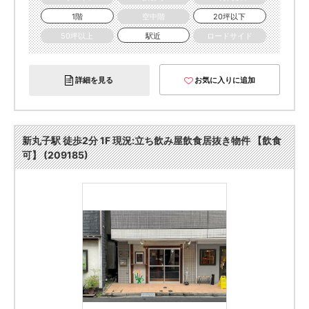
1階
空中階
20坪以下
50坪以上
駅近
ロードサイド
詳細を見る
お気に入りに追加
新丸子駅 徒歩2分 1F 現況:立ち飲み屋飲食居抜き物件 【飲食
可】 (209185)