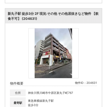
新丸子駅 徒歩3分 2F 現況:その他 その他居抜きなど物件 【飲
食不可】 (204631)
物件ID：204631
物件概要
住所
神奈川県川崎市中原区新丸子町767
東急東横線新丸子駅
最寄駅
徒歩3分