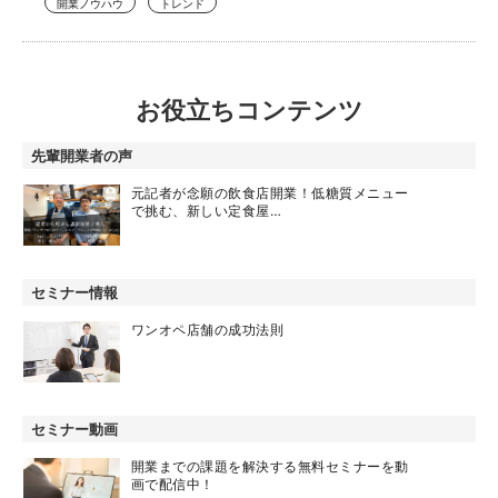
開業ノウハウ
トレンド
お役立ちコンテンツ
先輩開業者の声
元記者が念願の飲食店開業！低糖質メニュー
で挑む、新しい定食屋…
セミナー情報
ワンオペ店舗の成功法則
セミナー動画
開業までの課題を解決する無料セミナーを動
画で配信中！