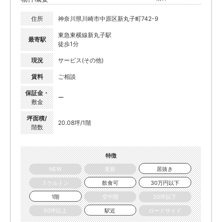
住所
神奈川県川崎市中原区新丸子町742-9
東急東横線新丸子駅
最寄駅
徒歩1分
現況
サービス(その他)
賃料
ご相談
保証金・
ー
敷金
坪面積/
20.08坪/1階
階数
特徴
NEW
更新
居抜き
スケルトン
飲食可
30万円以下
1階
空中階
20坪以下
50坪以上
駅近
ロードサイド