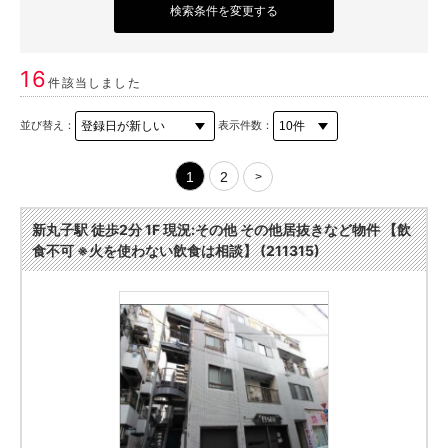
検索条件を変更する
16
件該当しました
並び替え：
表示件数：
1
2
>
新丸子駅 徒歩2分 1F 現況:その他 その他居抜きなど物件 【飲
食不可 ※火を使わない飲食は相談】 (211315)