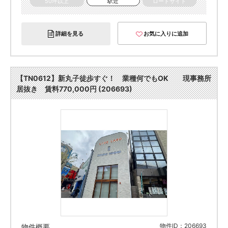
50坪以上
駅近
ロードサイド
詳細を見る
お気に入りに追加
【TN0612】新丸子徒歩すぐ！ 業種何でもOK 現事務所
居抜き 賃料770,000円 (206693)
物件ID：206693
物件概要