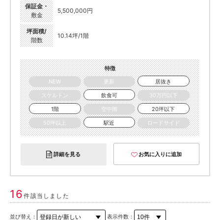
保証金・
5,500,000円
敷金
坪面積/
10.14坪/1階
階数
特徴
NEW
更新
居抜き
スケルトン
飲食可
30万円以下
1階
空中階
20坪以下
50坪以上
駅近
ロードサイド
詳細を見る
お気に入りに追加
16
件該当しました
並び替え：
表示件数：