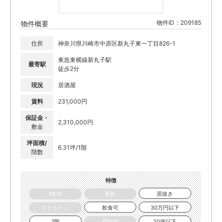
物件ID：209185
物件概要
住所
神奈川県川崎市中原区新丸子東一丁目826-1
東急東横線新丸子駅
最寄駅
徒歩2分
現況
居酒屋
賃料
231,000円
保証金・
2,310,000円
敷金
坪面積/
6.31坪/1階
階数
特徴
NEW
更新
居抜き
スケルトン
飲食可
30万円以下
1階
空中階
20坪以下