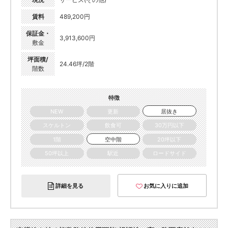
賃料
489,200円
保証金・
3,913,600円
敷金
坪面積/
24.46坪/2階
階数
特徴
NEW
更新
居抜き
スケルトン
飲食可
30万円以下
1階
空中階
20坪以下
50坪以上
駅近
ロードサイド
詳細を見る
お気に入りに追加