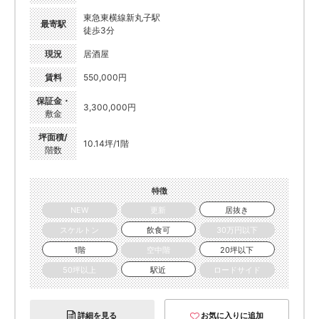
東急東横線新丸子駅
最寄駅
徒歩3分
現況
居酒屋
賃料
550,000円
保証金・
3,300,000円
敷金
坪面積/
10.14坪/1階
階数
特徴
NEW
更新
居抜き
スケルトン
飲食可
30万円以下
1階
空中階
20坪以下
50坪以上
駅近
ロードサイド
詳細を見る
お気に入りに追加