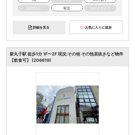
50坪以上
駅近
ロードサイド
詳細を見る
お気に入りに追加
新丸子駅 徒歩1分 1F〜2F 現況:その他 その他居抜きなど物件
【飲食可】 (206619)