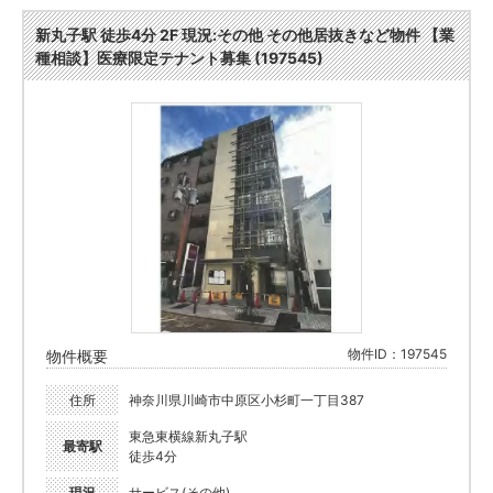
新丸子駅 徒歩4分 2F 現況:その他 その他居抜きなど物件 【業
種相談】医療限定テナント募集 (197545)
物件ID：197545
物件概要
住所
神奈川県川崎市中原区小杉町一丁目387
東急東横線新丸子駅
最寄駅
徒歩4分
現況
サービス(その他)