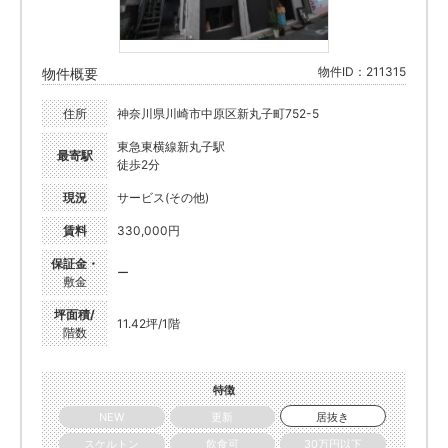
物件ID：211315
物件概要
住所
神奈川県川崎市中原区新丸子町752-5
東急東横線新丸子駅
最寄駅
徒歩2分
現況
サービス(その他)
賃料
330,000円
保証金・
ー
敷金
坪面積/
11.42坪/1階
階数
特徴
NEW
更新
居抜き
スケルトン
飲食可
30万円以下