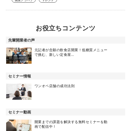
開業ノウハウ
トレンド
お役立ちコンテンツ
先輩開業者の声
元記者が念願の飲食店開業！低糖質メニュー
で挑む、新しい定食屋…
セミナー情報
ワンオペ店舗の成功法則
セミナー動画
開業までの課題を解決する無料セミナーを動
画で配信中！