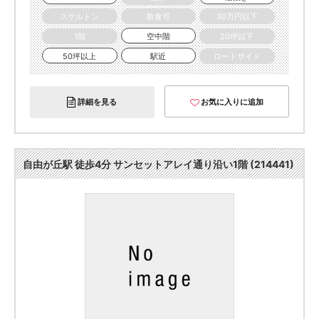
スケルトン
飲食可
30万円以下
1階
空中階
20坪以下
50坪以上
駅近
ロードサイド
詳細を見る
お気に入りに追加
自由が丘駅 徒歩4分 サンセットアレイ通り沿い1階 (214441)