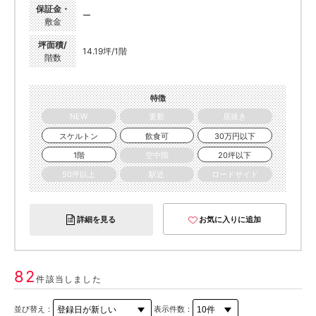
保証金・
ー
敷金
坪面積/
14.19坪/1階
階数
特徴
NEW
更新
居抜き
スケルトン
飲食可
30万円以下
1階
空中階
20坪以下
50坪以上
駅近
ロードサイド
詳細を見る
お気に入りに追加
82
件該当しました
並び替え：
表示件数：