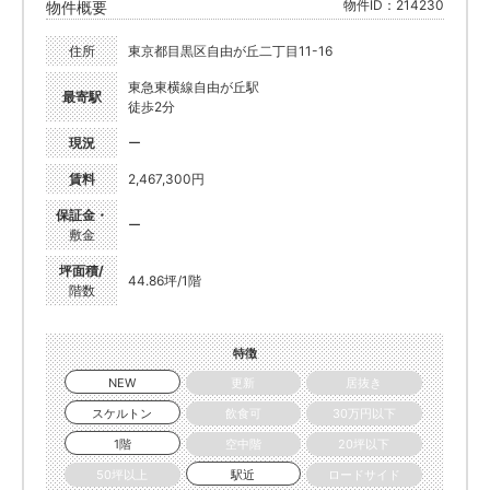
物件ID：214230
物件概要
住所
東京都目黒区自由が丘二丁目11-16
東急東横線自由が丘駅
最寄駅
徒歩2分
現況
ー
賃料
2,467,300円
保証金・
ー
敷金
坪面積/
44.86坪/1階
階数
特徴
NEW
更新
居抜き
スケルトン
飲食可
30万円以下
1階
空中階
20坪以下
50坪以上
駅近
ロードサイド