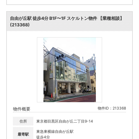
自由が丘駅 徒歩4分 B1F〜1F スケルトン物件 【業種相談】
(213368)
物件ID：213368
物件概要
住所
東京都目黒区自由が丘二丁目9-14
東急東横線自由が丘駅
最寄駅
徒歩4分