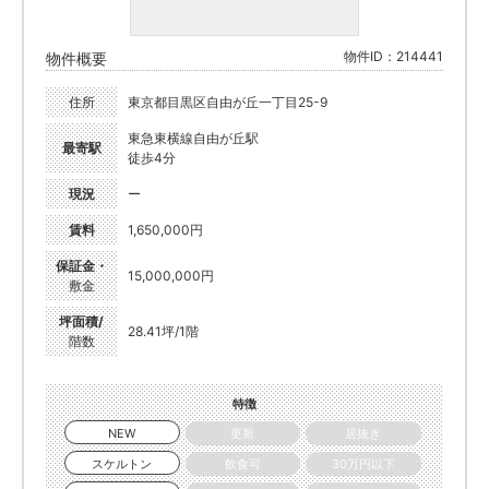
物件ID：214441
物件概要
住所
東京都目黒区自由が丘一丁目25-9
東急東横線自由が丘駅
最寄駅
徒歩4分
現況
ー
賃料
1,650,000円
保証金・
15,000,000円
敷金
坪面積/
28.41坪/1階
階数
特徴
NEW
更新
居抜き
スケルトン
飲食可
30万円以下