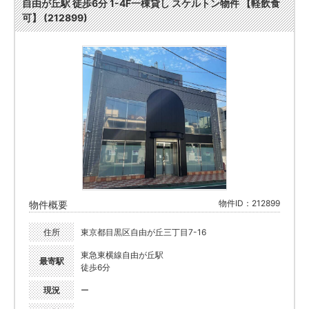
自由が丘駅 徒歩6分 1-4F一棟貸し スケルトン物件 【軽飲食
可】 (212899)
物件ID：212899
物件概要
住所
東京都目黒区自由が丘三丁目7-16
東急東横線自由が丘駅
最寄駅
徒歩6分
現況
ー