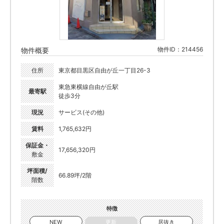
物件ID：214456
物件概要
住所
東京都目黒区自由が丘一丁目26-3
東急東横線自由が丘駅
最寄駅
徒歩3分
現況
サービス(その他)
賃料
1,765,632円
保証金・
17,656,320円
敷金
坪面積/
66.89坪/2階
階数
特徴
NEW
更新
居抜き