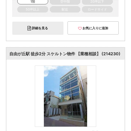
1階
空中階
20坪以下
50坪以上
駅近
ロードサイド
詳細を見る
お気に入りに追加
自由が丘駅 徒歩2分 スケルトン物件 【業種相談】 (214230)