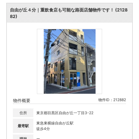
自由が丘４分｜重飲食店も可能な路面店舗物件です！ (2128
82)
物件ID：212882
物件概要
住所
東京都目黒区自由が丘一丁目3-22
東急東横線自由が丘駅
最寄駅
徒歩4分
現況
ー