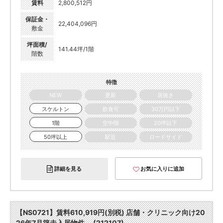
賃料
2,800,512円
保証金・
22,404,096円
敷金
坪面積/
141.44坪/1階
階数
特徴
NEW
更新
居抜き
スケルトン
飲食可
30万円以下
1階
空中階
20坪以下
50坪以上
駅近
ロードサイド
詳細を見る
お気に入りに追加
【NS0721】賃料610,919円(別税) 店舗・クリニック向け20
26年7月築未入居物件。 (212107)