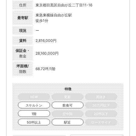
住所
東京都目黒区自由が丘二丁目11-16
東急東横線自由が丘駅
最寄駅
徒歩1分
現況
ー
賃料
2,816,000円
保証金・
28,160,000円
敷金
坪面積/
68.72坪/1階
階数
特徴
NEW
更新
居抜き
スケルトン
飲食可
30万円以下
1階
空中階
20坪以下
50坪以上
駅近
ロードサイド