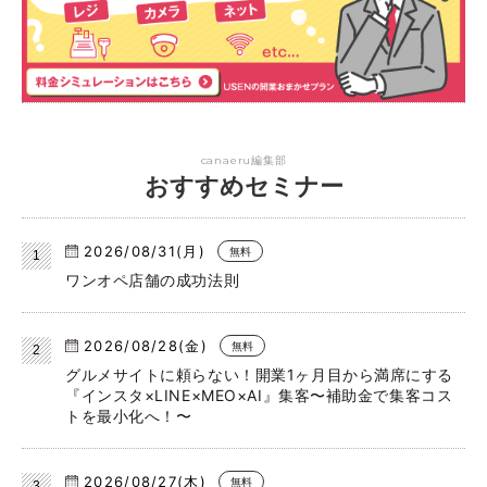
canaeru編集部
おすすめセミナー
2026/08/31(月)
無料
ワンオペ店舗の成功法則
2026/08/28(金)
無料
グルメサイトに頼らない！開業1ヶ月目から満席にする
『インスタ×LINE×MEO×AI』集客〜補助金で集客コス
トを最小化へ！〜
2026/08/27(木)
無料