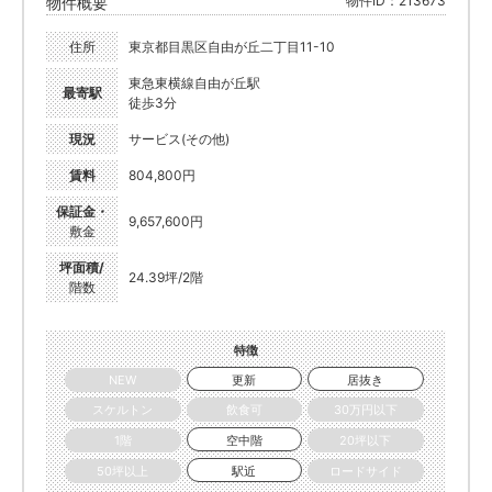
物件ID：213673
物件概要
住所
東京都目黒区自由が丘二丁目11-10
東急東横線自由が丘駅
最寄駅
徒歩3分
現況
サービス(その他)
賃料
804,800円
保証金・
9,657,600円
敷金
坪面積/
24.39坪/2階
階数
特徴
NEW
更新
居抜き
スケルトン
飲食可
30万円以下
1階
空中階
20坪以下
50坪以上
駅近
ロードサイド