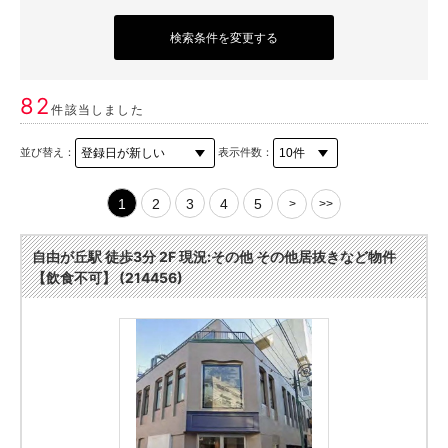
検索条件を変更する
82
件該当しました
並び替え：
表示件数：
1
2
3
4
5
>
>>
自由が丘駅 徒歩3分 2F 現況:その他 その他居抜きなど物件
【飲食不可】 (214456)