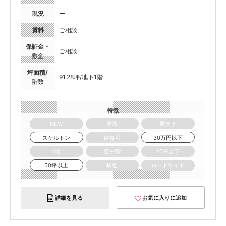
現況
ー
賃料
ご相談
保証金・
ご相談
敷金
坪面積/
91.28坪/地下1階
階数
特徴
NEW
更新
居抜き
スケルトン
飲食可
30万円以下
1階
空中階
20坪以下
50坪以上
駅近
ロードサイド
詳細を見る
お気に入りに追加