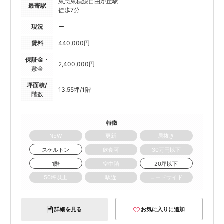
東急東横線自由が丘駅
最寄駅
徒歩7分
現況
ー
賃料
440,000円
保証金・
2,400,000円
敷金
坪面積/
13.55坪/1階
階数
特徴
NEW
更新
居抜き
スケルトン
飲食可
30万円以下
1階
空中階
20坪以下
50坪以上
駅近
ロードサイド
詳細を見る
お気に入りに追加