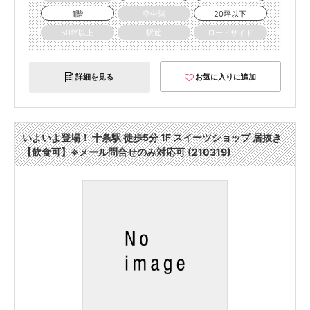
1階
空中階
20坪以下
50坪以上
駅近
ロードサイド
詳細を見る
お気に入りに追加
いよいよ登場！ 十条駅 徒歩5分 1F スイーツショップ 居抜き
【飲食可】※メール問合せのみ対応可 (210319)