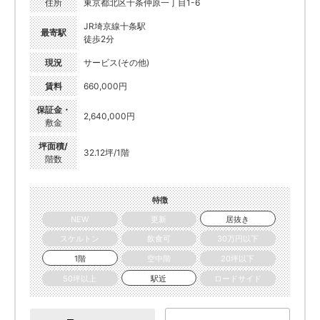
住所
東京都北区十条仲原一丁目1-6
JR埼京線十条駅
最寄駅
徒歩2分
現況
サービス(その他)
賃料
660,000円
保証金・
2,640,000円
敷金
坪面積/
32.12坪/1階
階数
特徴
NEW
更新
居抜き
スケルトン
飲食可
30万円以下
1階
空中階
20坪以下
50坪以上
駅近
ロードサイド