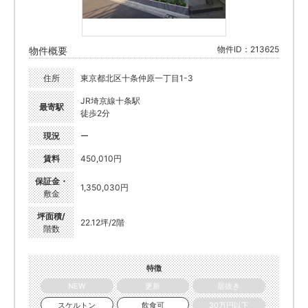
物件ID：213625
物件概要
住所
東京都北区十条仲原一丁目1-3
JR埼京線十条駅
最寄駅
徒歩2分
現況
ー
賃料
450,010円
保証金・
1,350,030円
敷金
坪面積/
22.12坪/2階
階数
特徴
NEW
更新
居抜き
スケルトン
飲食可
30万円以下