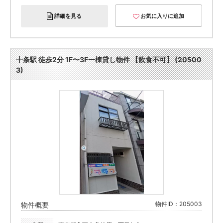
詳細を見る
お気に入りに追加
十条駅 徒歩2分 1F〜3F一棟貸し物件 【飲食不可】 (20500
3)
物件ID：205003
物件概要