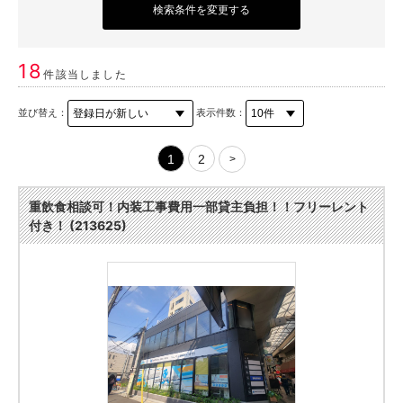
検索条件を変更する
18
件該当しました
並び替え：
表示件数：
1
2
>
重飲食相談可！内装工事費用一部貸主負担！！フリーレント
付き！ (213625)