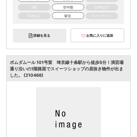
1階
空中階
20坪以下
50坪以上
駅近
ロードサイド
詳細を見る
お気に入りに追加
ポムダムール 101号室 埼京線十条駅から徒歩5分！演芸場
通り沿いの1階路面でスイーツショップの居抜き物件が出ま
した。 (210468)