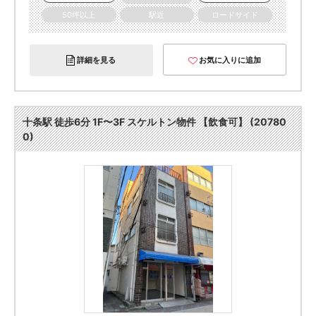
50坪以上
駅近
ロードサイド
詳細を見る
お気に入りに追加
十条駅 徒歩6分 1F〜3F スケルトン物件 【飲食可】 (20780
0)