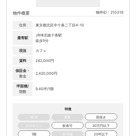
物件ID：210319
物件概要
住所
東京都北区中十条二丁目4-10
JR埼京線十条駅
最寄駅
徒歩5分
現況
カフェ
賃料
242,000円
保証金・
2,420,000円
敷金
坪面積/
9.40坪/1階
階数
特徴
NEW
更新
居抜き
スケルトン
飲食可
30万円以下
1階
空中階
20坪以下