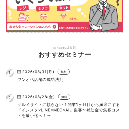
canaeru編集部
おすすめセミナー
2026/08/31(月)
無料
ワンオペ店舗の成功法則
2026/08/28(金)
無料
グルメサイトに頼らない！開業1ヶ月目から満席にする
『インスタ×LINE×MEO×AI』集客〜補助金で集客コス
トを最小化へ！〜