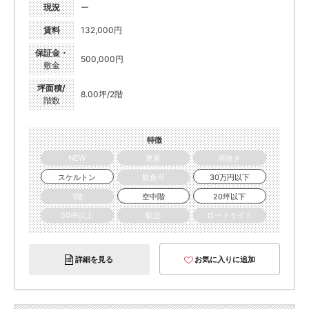
現況
ー
賃料
132,000円
保証金・
500,000円
敷金
坪面積/
8.00坪/2階
階数
特徴
NEW
更新
居抜き
スケルトン
飲食可
30万円以下
1階
空中階
20坪以下
50坪以上
駅近
ロードサイド
詳細を見る
お気に入りに追加