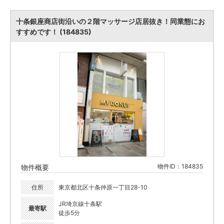
十条銀座商店街沿いの２階マッサージ店居抜き！同業態にお
すすめです！ (184835)
物件ID：184835
物件概要
住所
東京都北区十条仲原一丁目28-10
JR埼京線十条駅
最寄駅
徒歩5分