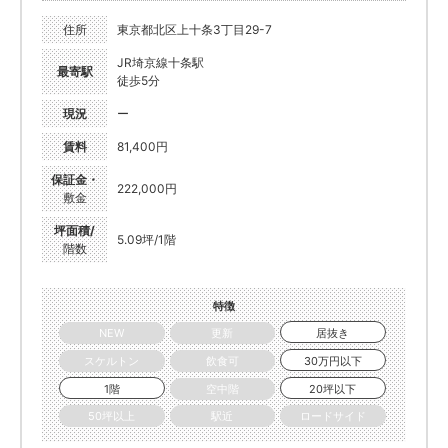
住所
東京都北区上十条3丁目29-7
JR埼京線十条駅
最寄駅
徒歩5分
現況
ー
賃料
81,400円
保証金・
222,000円
敷金
坪面積/
5.09坪/1階
階数
特徴
NEW
更新
居抜き
スケルトン
飲食可
30万円以下
1階
空中階
20坪以下
50坪以上
駅近
ロードサイド