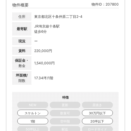
物件ID：207800
物件概要
住所
東京都北区十条仲原二丁目2-4
JR埼京線十条駅
最寄駅
徒歩6分
現況
ー
賃料
220,000円
保証金・
1,540,000円
敷金
坪面積/
17.34坪/1階
階数
特徴
NEW
更新
居抜き
スケルトン
飲食可
30万円以下
1階
空中階
20坪以下
50坪以上
駅近
ロードサイド