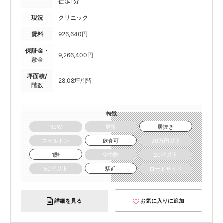
徒歩1分
現況
クリニック
賃料
926,640円
保証金・
9,266,400円
敷金
坪面積/
28.08坪/1階
階数
特徴
NEW
更新
居抜き
スケルトン
飲食可
30万円以下
1階
空中階
20坪以下
50坪以上
駅近
ロードサイド
詳細を見る
お気に入りに追加