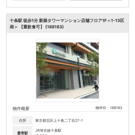
十条駅 徒歩1分 新築タワーマンション店舗フロア1F＜1-13区
画＞ 【重飲食可】 (188183)
物件ID：188183
物件概要
住所
東京都北区上十条二丁目27-1
JR埼京線十条駅
最寄駅