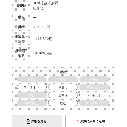
JR埼京線十条駅
最寄駅
徒歩1分
現況
ー
賃料
475,200円
保証金・
1,425,600円
敷金
坪面積/
18.36坪/2階
階数
特徴
NEW
更新
居抜き
スケルトン
飲食可
30万円以下
1階
空中階
20坪以下
50坪以上
駅近
ロードサイド
詳細を見る
お気に入りに追加