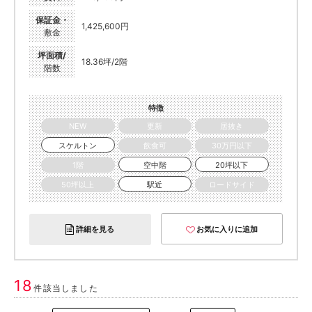
保証金・
1,425,600円
敷金
坪面積/
18.36坪/2階
階数
特徴
NEW
更新
居抜き
スケルトン
飲食可
30万円以下
1階
空中階
20坪以下
50坪以上
駅近
ロードサイド
詳細を見る
お気に入りに追加
18
件該当しました