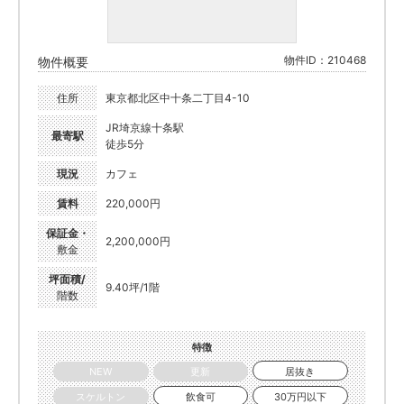
物件ID：210468
物件概要
住所
東京都北区中十条二丁目4-10
JR埼京線十条駅
最寄駅
徒歩5分
現況
カフェ
賃料
220,000円
保証金・
2,200,000円
敷金
坪面積/
9.40坪/1階
階数
特徴
NEW
更新
居抜き
スケルトン
飲食可
30万円以下