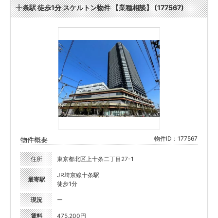
十条駅 徒歩1分 スケルトン物件 【業種相談】 (177567)
物件ID：177567
物件概要
住所
東京都北区上十条二丁目27-1
JR埼京線十条駅
最寄駅
徒歩1分
現況
ー
賃料
475,200円