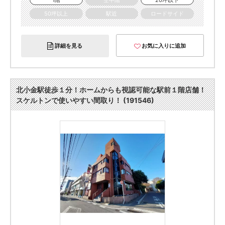
1階
空中階
20坪以下
50坪以上
駅近
ロードサイド
詳細を見る
お気に入りに追加
北小金駅徒歩１分！ホームからも視認可能な駅前１階店舗！
スケルトンで使いやすい間取り！ (191546)