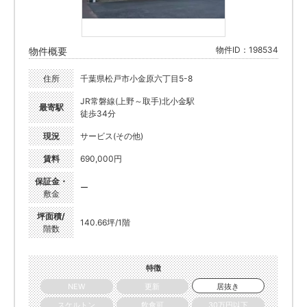
物件ID：198534
物件概要
住所
千葉県松戸市小金原六丁目5-8
JR常磐線(上野～取手)北小金駅
最寄駅
徒歩34分
現況
サービス(その他)
賃料
690,000円
保証金・
ー
敷金
坪面積/
140.66坪/1階
階数
特徴
NEW
更新
居抜き
スケルトン
飲食可
30万円以下