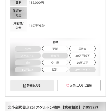
賃料
132,000円
保証金・
ー
敷金
坪面積/
11.97坪/5階
階数
特徴
NEW
更新
居抜き
スケルトン
飲食可
30万円以下
1階
空中階
20坪以下
50坪以上
駅近
ロードサイド
詳細を見る
お気に入りに追加
北小金駅 徒歩2分 スケルトン物件 【業種相談】 (165327)