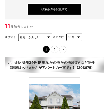
検索条件を変更する
11
件該当しました
並び替え：
表示件数：
1
2
>
北小金駅 徒歩24分 1F 現況:その他 その他居抜きなど物件
【制限はありませんがアパートの一室です】 (208675)