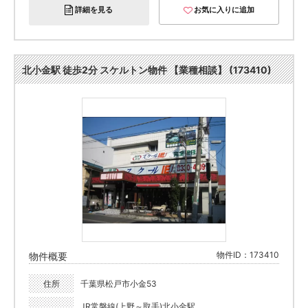
詳細を見る
お気に入りに追加
北小金駅 徒歩2分 スケルトン物件 【業種相談】 (173410)
物件ID：173410
物件概要
住所
千葉県松戸市小金53
JR常磐線(上野～取手)北小金駅