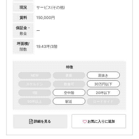
現況
サービス(その他)
賃料
150,000円
保証金・
ー
敷金
坪面積/
19.43坪/3階
階数
特徴
NEW
更新
居抜き
スケルトン
飲食可
30万円以下
1階
空中階
20坪以下
50坪以上
駅近
ロードサイド
詳細を見る
お気に入りに追加