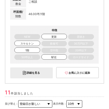
ご相談
敷金
坪面積/
46.00坪/1階
階数
特徴
NEW
更新
居抜き
スケルトン
飲食可
30万円以下
1階
空中階
20坪以下
50坪以上
駅近
ロードサイド
詳細を見る
お気に入りに追加
11
件該当しました
並び替え：
表示件数：