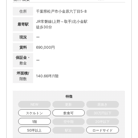
住所
千葉県松戸市小金原六丁目5-8
JR常磐線(上野～取手)北小金駅
最寄駅
徒歩30分
現況
ー
賃料
690,000円
保証金・
ー
敷金
坪面積/
140.66坪/1階
階数
特徴
NEW
更新
居抜き
スケルトン
飲食可
30万円以下
1階
空中階
20坪以下
50坪以上
駅近
ロードサイド