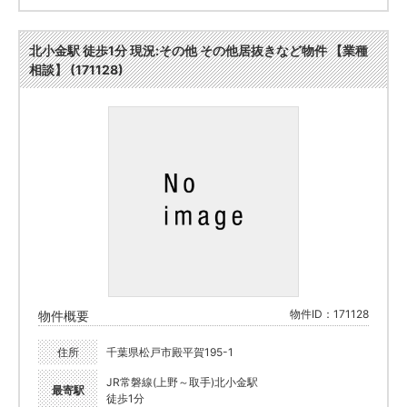
北小金駅 徒歩1分 現況:その他 その他居抜きなど物件 【業種
相談】 (171128)
物件ID：171128
物件概要
住所
千葉県松戸市殿平賀195-1
JR常磐線(上野～取手)北小金駅
最寄駅
徒歩1分