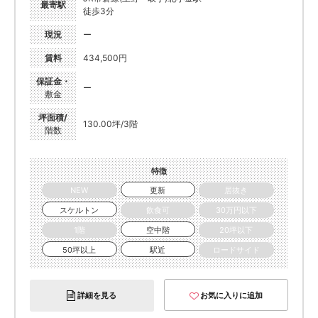
最寄駅
徒歩3分
現況
ー
賃料
434,500円
保証金・
ー
敷金
坪面積/
130.00坪/3階
階数
特徴
NEW
更新
居抜き
スケルトン
飲食可
30万円以下
1階
空中階
20坪以下
50坪以上
駅近
ロードサイド
詳細を見る
お気に入りに追加