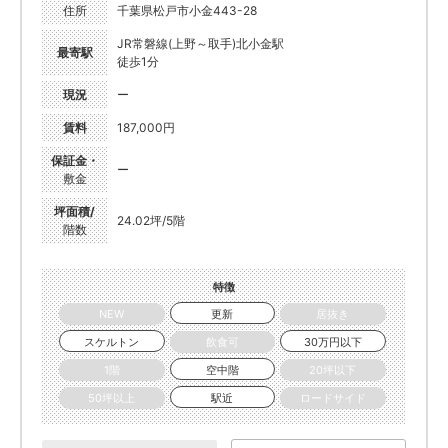
住所
千葉県松戸市小金443-28
JR常磐線(上野～取手)北小金駅
最寄駅
徒歩1分
現況
ー
賃料
187,000円
保証金・
ー
敷金
坪面積/
24.02坪/5階
階数
特徴
NEW
更新
居抜き
スケルトン
飲食可
30万円以下
1階
空中階
20坪以下
50坪以上
駅近
ロードサイド