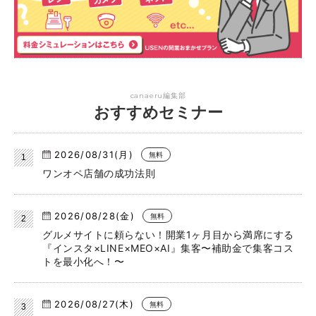
canaeru編集部
おすすめセミナー
2026/08/31(月)
無料
ワンオペ店舗の成功法則
2026/08/28(金)
無料
グルメサイトに頼らない！開業1ヶ月目から満席にする
『インスタ×LINE×MEO×AI』集客〜補助金で集客コス
トを最小化へ！〜
2026/08/27(木)
無料