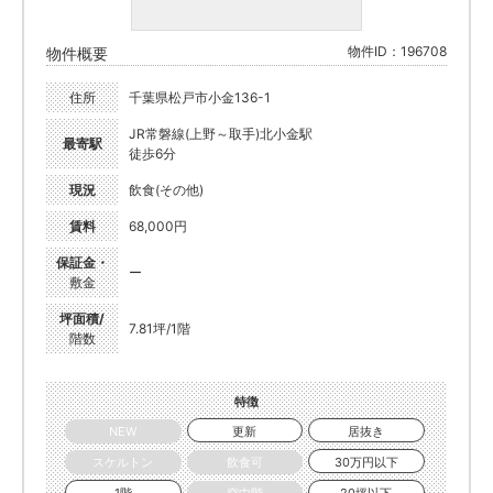
物件ID：196708
物件概要
住所
千葉県松戸市小金136-1
JR常磐線(上野～取手)北小金駅
最寄駅
徒歩6分
現況
飲食(その他)
賃料
68,000円
保証金・
ー
敷金
坪面積/
7.81坪/1階
階数
特徴
NEW
更新
居抜き
スケルトン
飲食可
30万円以下