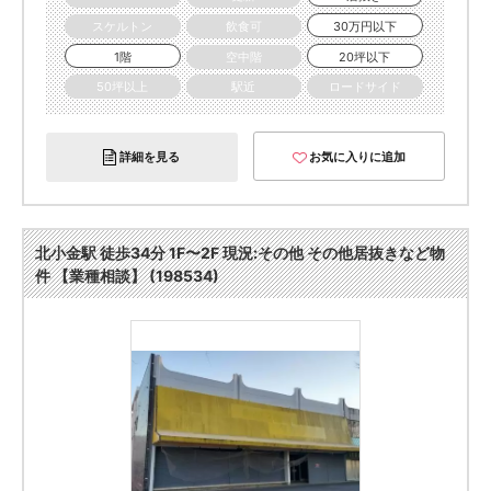
スケルトン
飲食可
30万円以下
1階
空中階
20坪以下
50坪以上
駅近
ロードサイド
詳細を見る
お気に入りに追加
北小金駅 徒歩34分 1F〜2F 現況:その他 その他居抜きなど物
件 【業種相談】 (198534)