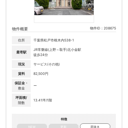
物件ID：208675
物件概要
住所
千葉県松戸市根木内538-1
JR常磐線(上野～取手)北小金駅
最寄駅
徒歩24分
現況
サービス(その他)
賃料
82,500円
保証金・
ー
敷金
坪面積/
13.41坪/1階
階数
特徴
NEW
更新
居抜き