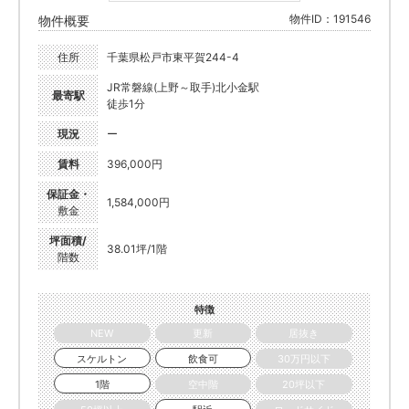
物件ID：191546
物件概要
住所
千葉県松戸市東平賀244-4
JR常磐線(上野～取手)北小金駅
最寄駅
徒歩1分
現況
ー
賃料
396,000円
保証金・
1,584,000円
敷金
坪面積/
38.01坪/1階
階数
特徴
NEW
更新
居抜き
スケルトン
飲食可
30万円以下
1階
空中階
20坪以下