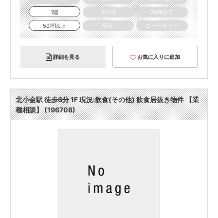
1階
空中階
20坪以下
50坪以上
駅近
ロードサイド
詳細を見る
お気に入りに追加
北小金駅 徒歩6分 1F 現況:飲食(その他) 飲食居抜き物件 【業
種相談】 (196708)