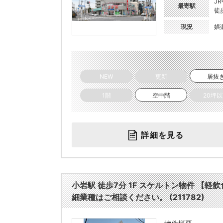
J
最寄駅
徒
現況
娯
NEW
更新
居抜
1階
空中階
20坪
詳細を見る
小岩駅 徒歩7分 1F スケルトン物件 
細業種はご相談ください。 (211782)