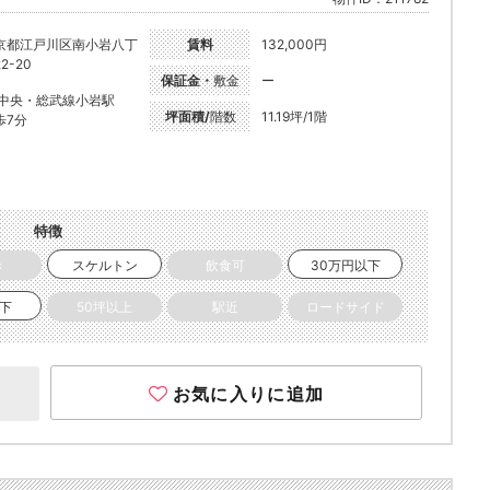
京都江戸川区南小岩八丁
賃料
132,000円
2-20
保証金・
敷金
ー
R中央・総武線小岩駅
坪面積/
階数
11.19坪/1階
歩7分
特徴
き
スケルトン
飲食可
30万円以下
以下
50坪以上
駅近
ロードサイド
お気に入りに追加