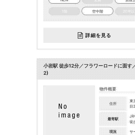
1階
空中階
20坪
詳細を見る
小岩駅 徒歩12分／フラワーロードに面す／
2)
物件概要
東
住所
目2
J
最寄駅
徒
現況
サ