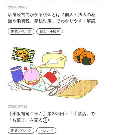
2026/08/03
店舗経営でかかる税金とは？個人・法人の種
類や消費税、節税対策までわかりやすく解説
開業ノウハウ
資金・手続き
2026/07/31
【小阪裕司コラム】第235回：「手芸店」で
「お菓子」を売る①
開業ノウハウ
トレンド