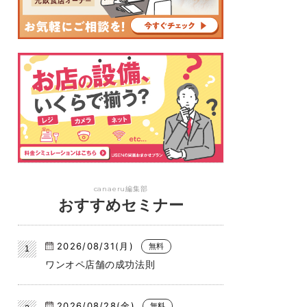
canaeru編集部
おすすめセミナー
2026/08/31(月)
無料
ワンオペ店舗の成功法則
2026/08/28(金)
無料