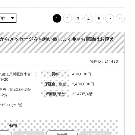
1
2
3
4
5
>
>>
からメッセージをお願い致します●※お電話はお控え
物件ID：214430
京都江戸川区西小岩一丁
賃料
400,000円
1-20
保証金・
敷金
2,400,000円
R中央・総武線小岩駅
坪面積/
階数
22.42坪/4階
歩2分
ービス(その他)
特徴
き
スケルトン
飲食可
30万円以下