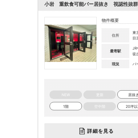
小岩 重飲食可能バー居抜き 視認性抜群 (2
物件概要
東
住所
目2
J
最寄駅
徒
現況
バ
NEW
更新
居抜
1階
空中階
20坪
詳細を見る