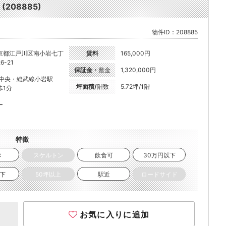
08885)
物件ID：208885
京都江戸川区南小岩七丁
賃料
165,000円
6-21
保証金・
敷金
1,320,000円
R中央・総武線小岩駅
坪面積/
階数
5.72坪/1階
歩1分
ー
特徴
き
スケルトン
飲食可
30万円以下
以下
50坪以上
駅近
ロードサイド
お気に入りに追加