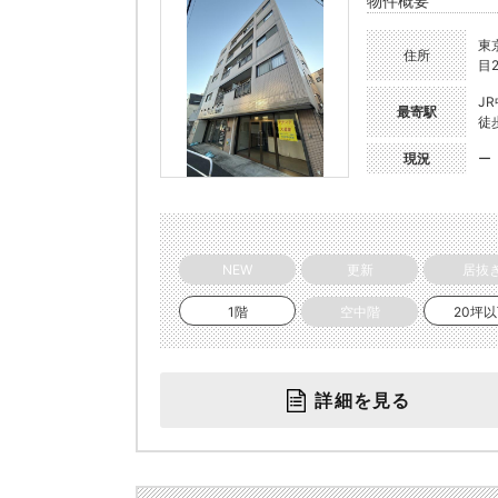
物件概要
東
住所
目2
J
最寄駅
徒
現況
ー
NEW
更新
居抜
1階
空中階
20坪
詳細を見る