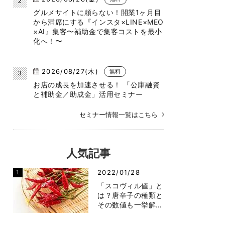
グルメサイトに頼らない！開業1ヶ月目
から満席にする『インスタ×LINE×MEO
×AI』集客〜補助金で集客コストを最小
化へ！〜
2026/08/27(木)
無料
お店の成長を加速させる！ 「公庫融資
と補助金／助成金」活用セミナー
セミナー情報一覧はこちら
人気記事
2022/01/28
「スコヴィル値」と
は？唐辛子の種類と
その数値も一挙解…