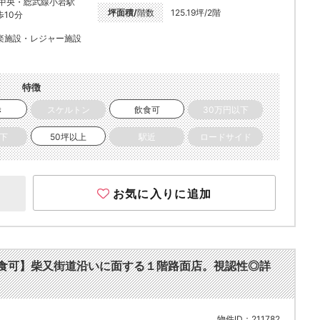
R中央・総武線小岩駅
坪面積/
階数
125.19坪/2階
歩10分
楽施設・レジャー施設
特徴
き
スケルトン
飲食可
30万円以下
以下
50坪以上
駅近
ロードサイド
お気に入りに追加
【軽飲食可】柴又街道沿いに面する１階路面店。視認性◎詳
物件ID：211782