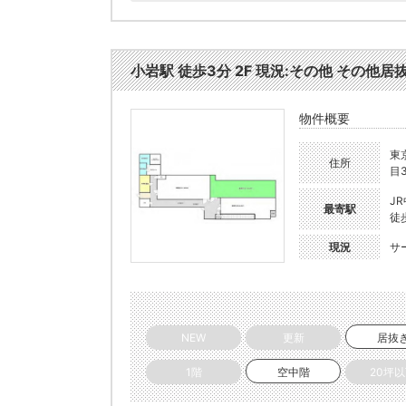
小岩駅 徒歩3分 2F 現況:その他 その他居抜
物件概要
東
住所
目3
J
最寄駅
徒
現況
サ
NEW
更新
居抜
1階
空中階
20坪