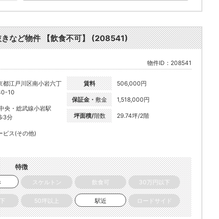
きなど物件 【飲食不可】 (208541)
物件ID：208541
京都江戸川区南小岩六丁
賃料
506,000円
0-10
保証金・
敷金
1,518,000円
R中央・総武線小岩駅
坪面積/
階数
29.74坪/2階
歩3分
ービス(その他)
特徴
き
スケルトン
飲食可
30万円以下
以下
50坪以上
駅近
ロードサイド