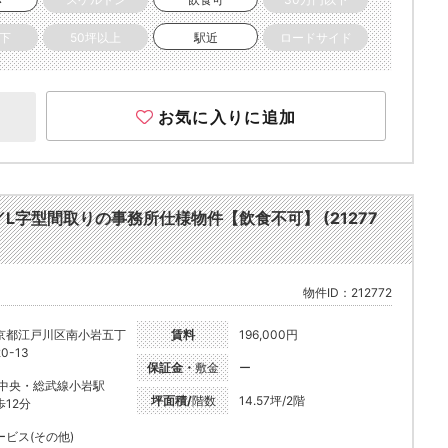
以下
50坪以上
駅近
ロードサイド
お気に入りに追加
L字型間取りの事務所仕様物件【飲食不可】 (21277
物件ID：212772
京都江戸川区南小岩五丁
賃料
196,000円
0-13
保証金・
敷金
ー
R中央・総武線小岩駅
坪面積/
階数
14.57坪/2階
歩12分
ービス(その他)