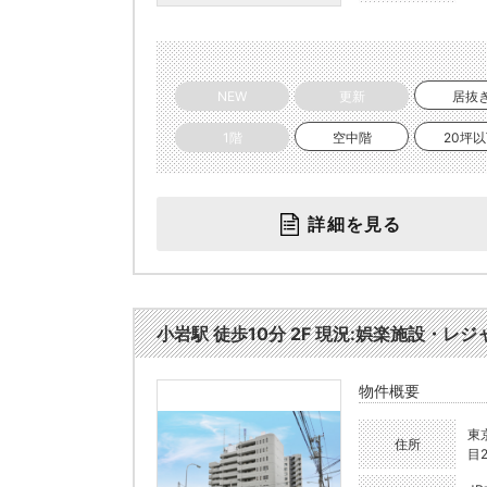
NEW
更新
居抜
1階
空中階
20坪
詳細を見る
小岩駅 徒歩10分 2F 現況:娯楽施設・レジ
物件概要
東
住所
目2