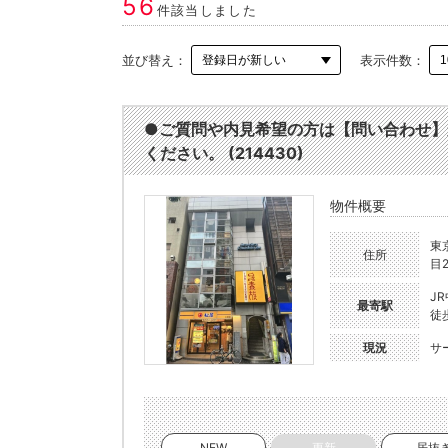
56
件該当しました
並び替え：
表示件数：
●ご質問や内見希望の方は【問い合わせ】
ください。 (214430)
物件概要
東
住所
目2
J
最寄駅
徒
現況
サ
NEW
更新
居抜