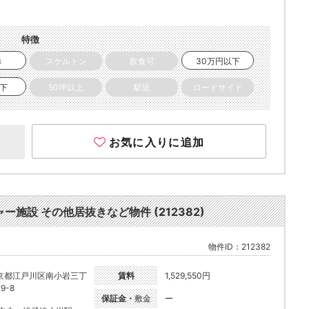
特徴
き
スケルトン
飲食可
30万円以下
以下
50坪以上
駅近
ロードサイド
お気に入りに追加
ャー施設 その他居抜きなど物件 (212382)
物件ID：212382
京都江戸川区南小岩三丁
賃料
1,529,550円
9-8
保証金・
敷金
ー