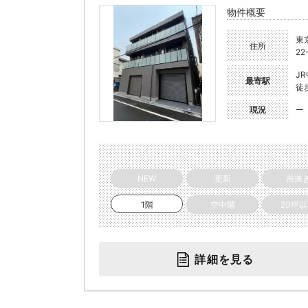
物件概要
東
住所
22
J
最寄駅
徒
現況
ー
NEW
更新
居抜
1階
空中階
20坪
詳細を見る