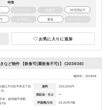
特徴
き
スケルトン
飲食可
30万円以下
以下
50坪以上
駅近
ロードサイド
お気に入りに追加
きなど物件 【飲食可(重飲食不可)】 (203936)
物件ID：203936
京都江戸川区平井五丁目
賃料
330,000円
-10
保証金・
敷金
ー
R中央・総武線平井駅
坪面積/
階数
24.20坪/1階
歩7分