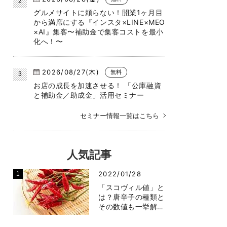
グルメサイトに頼らない！開業1ヶ月目
から満席にする『インスタ×LINE×MEO
×AI』集客〜補助金で集客コストを最小
化へ！〜
2026/08/27(木)
無料
お店の成長を加速させる！ 「公庫融資
と補助金／助成金」活用セミナー
セミナー情報一覧はこちら
人気記事
2022/01/28
「スコヴィル値」と
は？唐辛子の種類と
その数値も一挙解…