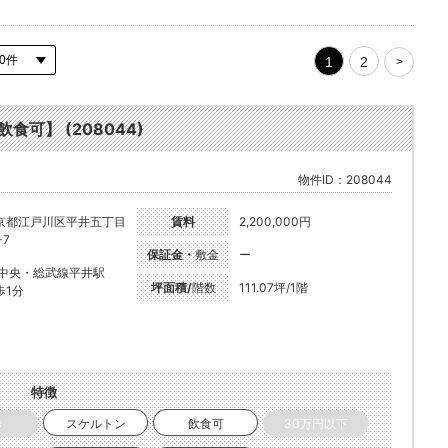
1
2
>
食可】 (208044)
物件ID：208044
京都江戸川区平井五丁目
賃料
2,200,000円
-7
保証金・
敷金
ー
R中央・総武線平井駅
坪面積/
階数
111.07坪/1階
歩1分
特徴
き
スケルトン
飲食可
30万円以下