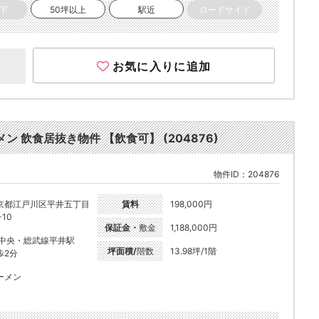
以下
50坪以上
駅近
ロードサイド
お気に入りに追加
ーメン 飲食居抜き物件 【飲食可】 (204876)
物件ID：204876
京都江戸川区平井五丁目
賃料
198,000円
-10
保証金・
敷金
1,188,000円
R中央・総武線平井駅
坪面積/
階数
13.98坪/1階
歩2分
ーメン