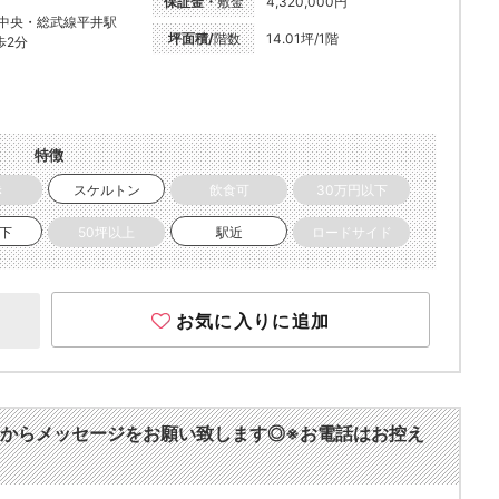
保証金・
敷金
4,320,000円
R中央・総武線平井駅
坪面積/
階数
14.01坪/1階
歩2分
特徴
き
スケルトン
飲食可
30万円以下
以下
50坪以上
駅近
ロードサイド
お気に入りに追加
からメッセージをお願い致します◎※お電話はお控え