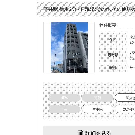
平井駅 徒歩2分 4F 現況:その他 その他居抜
物件概要
東
住所
20
J
最寄駅
徒
現況
サ
NEW
更新
居抜
1階
空中階
20坪
詳細を見る