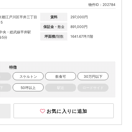
物件ID：202784
京都江戸川区平井三丁目
賃料
297,000円
-5
保証金・
敷金
891,000円
R中央・総武線平井駅
坪面積/
階数
1641.67坪/1階
歩5分
特徴
き
スケルトン
飲食可
30万円以下
以下
50坪以上
駅近
ロードサイド
お気に入りに追加