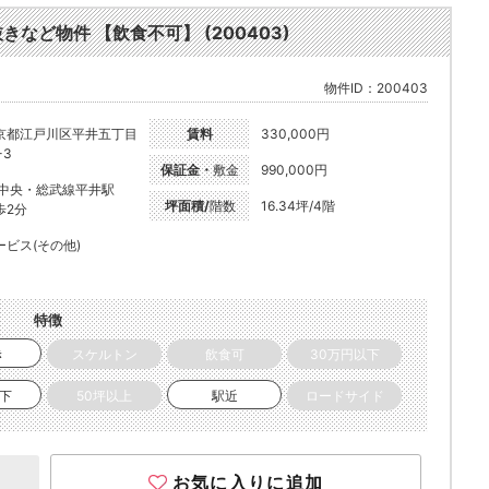
きなど物件 【飲食不可】 (200403)
物件ID：200403
京都江戸川区平井五丁目
賃料
330,000円
-3
保証金・
敷金
990,000円
R中央・総武線平井駅
坪面積/
階数
16.34坪/4階
歩2分
ービス(その他)
特徴
き
スケルトン
飲食可
30万円以下
以下
50坪以上
駅近
ロードサイド
お気に入りに追加