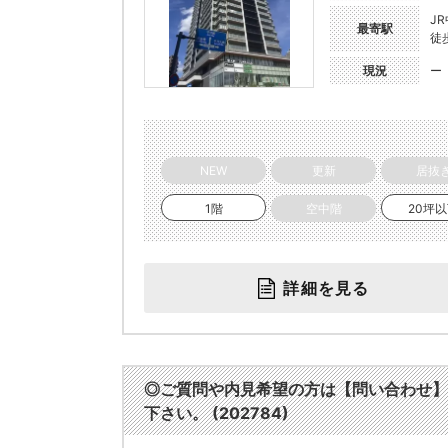
J
最寄駅
徒
現況
ー
NEW
更新
居抜
1階
空中階
20坪
詳細を見る
◎ご質問や内見希望の方は【問い合わせ】
下さい。 (202784)