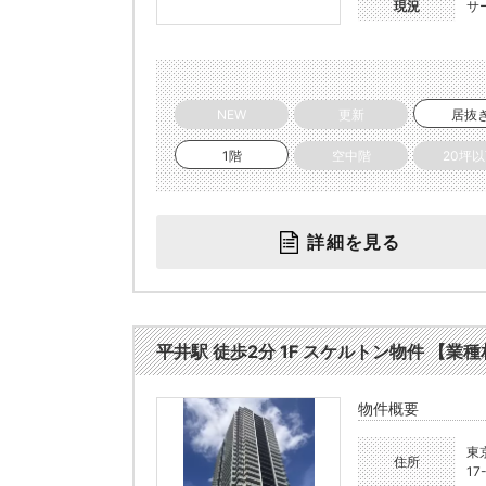
現況
サ
NEW
更新
居抜
1階
空中階
20坪
詳細を見る
平井駅 徒歩2分 1F スケルトン物件 【業種相
物件概要
東
住所
17