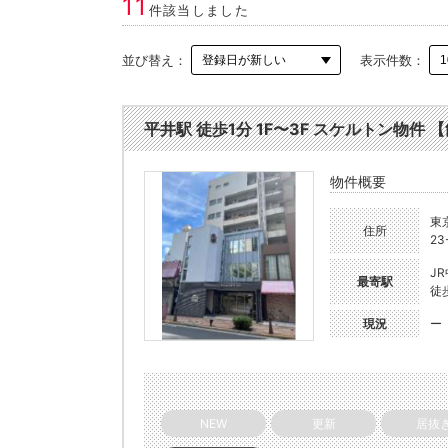
11
件該当しました
並び替え：
表示件数：
平井駅 徒歩1分 1F〜3F スケルトン物件 【飲
物件概要
東
住所
23
J
最寄駅
徒
現況
ー
NEW
更新
居抜