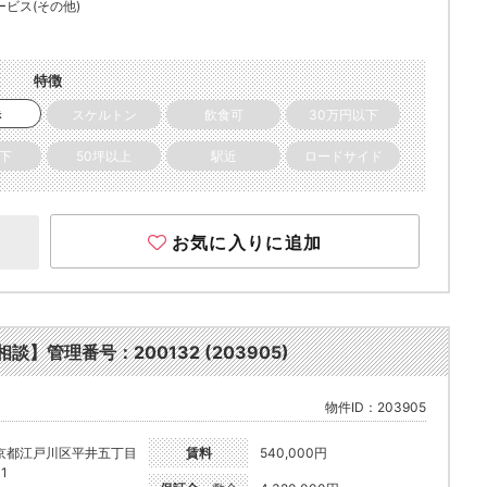
ービス(その他)
特徴
き
スケルトン
飲食可
30万円以下
以下
50坪以上
駅近
ロードサイド
お気に入りに追加
談】管理番号：200132 (203905)
物件ID：203905
京都江戸川区平井五丁目
賃料
540,000円
-1