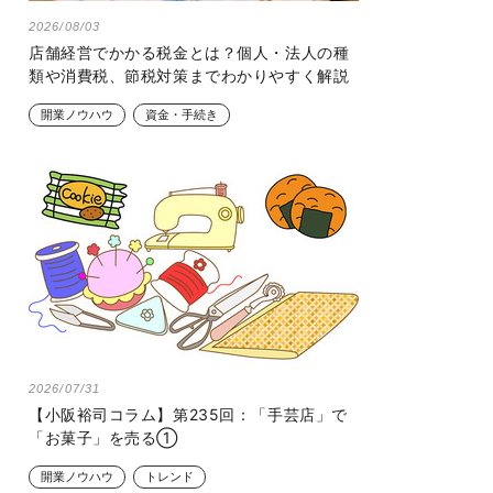
2026/08/03
店舗経営でかかる税金とは？個人・法人の種
類や消費税、節税対策までわかりやすく解説
開業ノウハウ
資金・手続き
2026/07/31
【小阪裕司コラム】第235回：「手芸店」で
「お菓子」を売る①
開業ノウハウ
トレンド