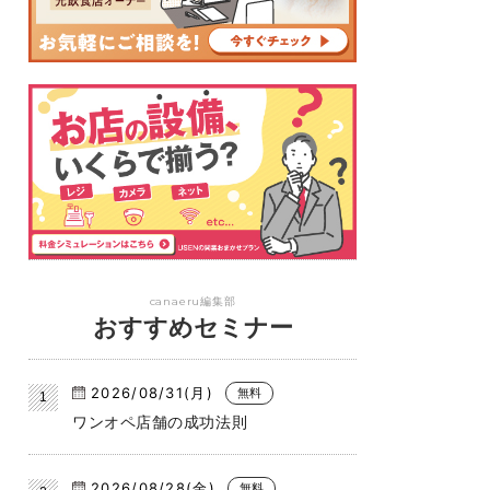
canaeru編集部
おすすめセミナー
2026/08/31(月)
無料
ワンオペ店舗の成功法則
2026/08/28(金)
無料