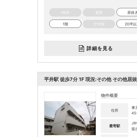
NEW
更新
居抜
1階
空中階
20坪
詳細を見る
平井駅 徒歩7分 1F 現況:その他 その他居抜
物件概要
東
住所
45
J
最寄駅
徒