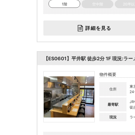
1階
空中階
20坪
詳細を見る
【ES0601】平井駅 徒歩2分 1F 現況:ラ
物件概要
東
住所
24
J
最寄駅
徒
現況
ラ