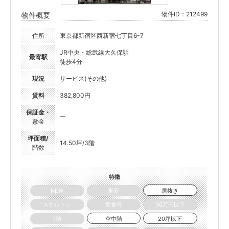
物件ID：212499
物件概要
住所
東京都新宿区西新宿七丁目6-7
JR中央・総武線大久保駅
最寄駅
徒歩4分
現況
サービス(その他)
賃料
382,800円
保証金・
ー
敷金
坪面積/
14.50坪/3階
階数
特徴
NEW
更新
居抜き
スケルトン
飲食可
30万円以下
1階
空中階
20坪以下