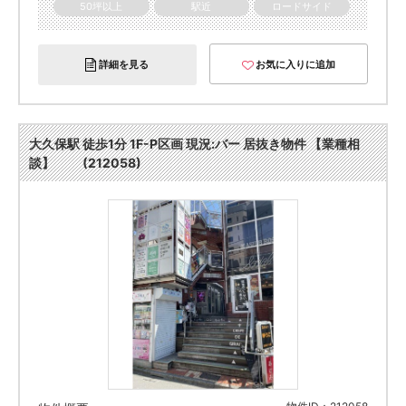
50坪以上
駅近
ロードサイド
詳細を見る
お気に入りに追加
大久保駅 徒歩1分 1F-P区画 現況:バー 居抜き物件 【業種相
談】 (212058)