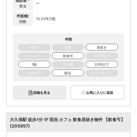
保証金・
ー
敷金
坪面積/
10.10坪/1階
階数
特徴
NEW
更新
居抜き
スケルトン
飲食可
30万円以下
1階
空中階
20坪以下
50坪以上
駅近
ロードサイド
詳細を見る
お気に入りに追加
大久保駅 徒歩1分 1F 現況:カフェ 飲食居抜き物件 【飲食可】
(205957)