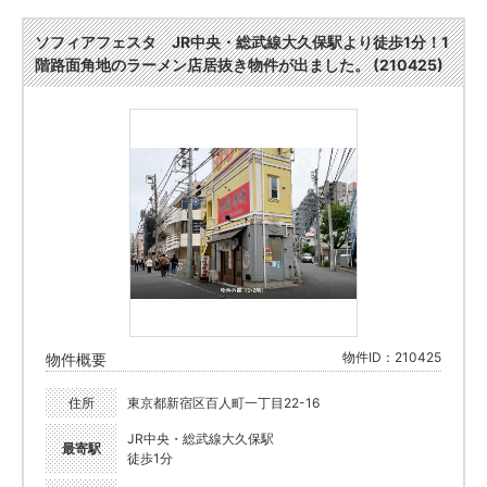
ソフィアフェスタ JR中央・総武線大久保駅より徒歩1分！1
階路面角地のラーメン店居抜き物件が出ました。 (210425)
物件ID：210425
物件概要
住所
東京都新宿区百人町一丁目22-16
JR中央・総武線大久保駅
最寄駅
徒歩1分