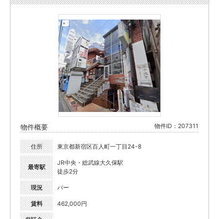
物件ID：207311
物件概要
住所
東京都新宿区百人町一丁目24-8
JR中央・総武線大久保駅
最寄駅
徒歩2分
現況
バー
賃料
462,000円