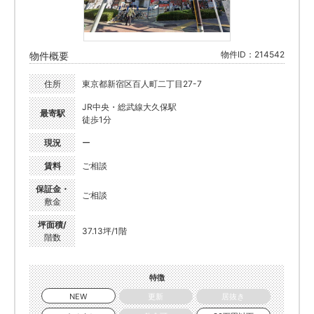
物件ID：214542
物件概要
住所
東京都新宿区百人町二丁目27-7
JR中央・総武線大久保駅
最寄駅
徒歩1分
現況
ー
賃料
ご相談
保証金・
ご相談
敷金
坪面積/
37.13坪/1階
階数
特徴
NEW
更新
居抜き