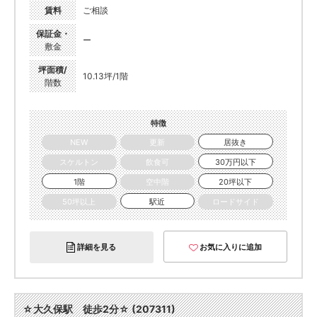
賃料
ご相談
保証金・
ー
敷金
坪面積/
10.13坪/1階
階数
特徴
NEW
更新
居抜き
スケルトン
飲食可
30万円以下
1階
空中階
20坪以下
50坪以上
駅近
ロードサイド
詳細を見る
お気に入りに追加
☆大久保駅 徒歩2分☆ (207311)