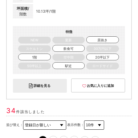
坪面積/
10.13坪/1階
階数
特徴
NEW
更新
居抜き
スケルトン
飲食可
30万円以下
1階
空中階
20坪以下
50坪以上
駅近
ロードサイド
詳細を見る
お気に入りに追加
34
件該当しました
並び替え：
表示件数：