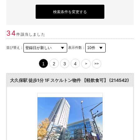
検索条件を変更する
34
件該当しました
並び替え：
表示件数：
1
2
3
4
>
>>
大久保駅 徒歩1分 1F スケルトン物件 【軽飲食可】 (214542)