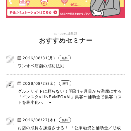
canaeru編集部
おすすめセミナー
2026/08/31(月)
無料
ワンオペ店舗の成功法則
2026/08/28(金)
無料
グルメサイトに頼らない！開業1ヶ月目から満席にする
『インスタ×LINE×MEO×AI』集客〜補助金で集客コス
トを最小化へ！〜
2026/08/27(木)
無料
お店の成長を加速させる！ 「公庫融資と補助金／助成