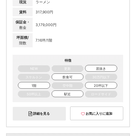
現況
ラーメン
賃料
317,900円
保証金・
3,179,000円
敷金
坪面積/
7.16坪/1階
階数
特徴
NEW
更新
居抜き
スケルトン
飲食可
30万円以下
1階
空中階
20坪以下
50坪以上
駅近
ロードサイド
詳細を見る
お気に入りに追加