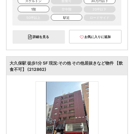
スケルトン
飲食可
30万円以下
1階
空中階
20坪以下
50坪以上
駅近
ロードサイド
詳細を見る
お気に入りに追加
大久保駅 徒歩1分 5F 現況:その他 その他居抜きなど物件 【飲
食不可】 (212862)