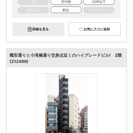
1階
空中階
20坪以下
50坪以上
駅近
ロードサイド
詳細を見る
お気に入りに追加
職安通りと小滝橋通り交差点近くのハイグレードビル! 2階
(212499)