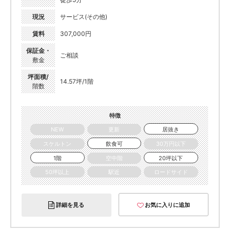
現況
サービス(その他)
賃料
307,000円
保証金・
ご相談
敷金
坪面積/
14.57坪/1階
階数
特徴
NEW
更新
居抜き
スケルトン
飲食可
30万円以下
1階
空中階
20坪以下
50坪以上
駅近
ロードサイド
詳細を見る
お気に入りに追加