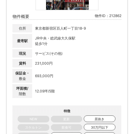
物件ID：212862
物件概要
住所
東京都新宿区百人町一丁目18-9
JR中央・総武線大久保駅
最寄駅
徒歩1分
現況
サービス(その他)
賃料
231,000円
保証金・
693,000円
敷金
坪面積/
12.09坪/5階
階数
特徴
NEW
更新
居抜き
スケルトン
飲食可
30万円以下