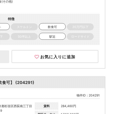
食(その他)
特徴
き
スケルトン
飲食可
30万円以下
以下
50坪以上
駅近
ロードサイド
お気に入りに追加
可】 (204291)
物件ID：204291
京都杉並区西荻南三丁目
賃料
284,460円
19