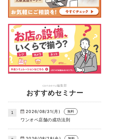
canaeru編集部
おすすめセミナー
2026/08/31(月)
無料
ワンオペ店舗の成功法則
2026/08/28(金)
無料