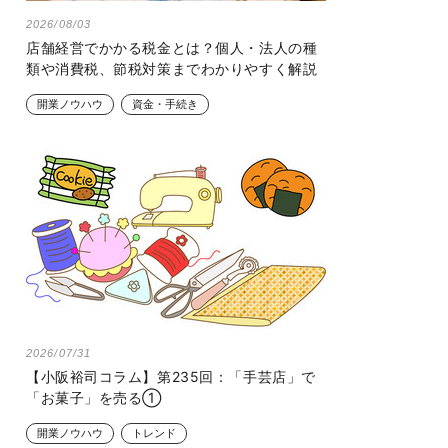
2026/08/03
店舗経営でかかる税金とは？個人・法人の種
類や消費税、節税対策までわかりやすく解説
開業ノウハウ
資金・手続き
2026/07/31
【小阪裕司コラム】第235回：「手芸店」で
「お菓子」を売る①
開業ノウハウ
トレンド