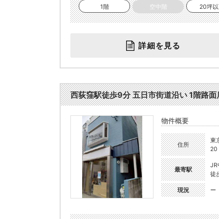
1階
空中階
20坪
詳細を見る
西荻窪駅徒歩9分 五日市街道沿い 1階路面店(12
物件概要
東
住所
20
J
最寄駅
徒
現況
ー