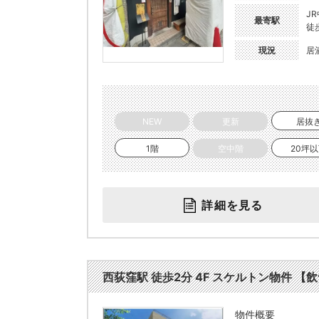
J
最寄駅
徒
現況
居
NEW
更新
居抜
1階
空中階
20坪
詳細を見る
西荻窪駅 徒歩2分 4F スケルトン物件 【飲食
物件概要