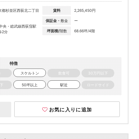
京都杉並区西荻北二丁目
賃料
2,265,450円
1
保証金・
敷金
ー
R中央・総武線西荻窪駅
坪面積/
階数
68.66坪/4階
歩2分
特徴
き
スケルトン
飲食可
30万円以下
以下
50坪以上
駅近
ロードサイド
お気に入りに追加