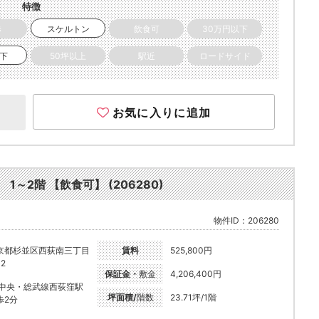
特徴
き
スケルトン
飲食可
30万円以下
以下
50坪以上
駅近
ロードサイド
お気に入りに追加
～2階 【飲食可】 (206280)
物件ID：206280
京都杉並区西荻南三丁目
賃料
525,800円
12
保証金・
敷金
4,206,400円
R中央・総武線西荻窪駅
坪面積/
階数
23.71坪/1階
歩2分