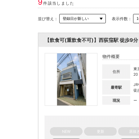
9
件該当しました
並び替え：
表示件数：
【飲食可(重飲食不可)】西荻窪駅 徒歩9分 1F
物件概要
東
住所
20
J
最寄駅
徒
現況
ー
NEW
更新
居抜