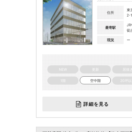
東
住所
2-
J
最寄駅
徒
現況
ー
NEW
更新
居抜
1階
空中階
20坪
詳細を見る