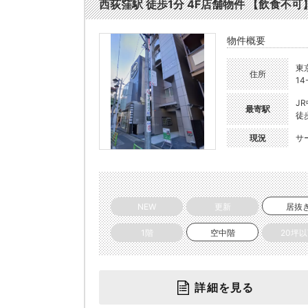
西荻窪駅 徒歩1分 4F店舗物件 【飲食不可】 
物件概要
東
住所
14
J
最寄駅
徒
現況
サ
NEW
更新
居抜
1階
空中階
20坪
詳細を見る