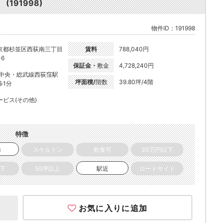
(191998)
物件ID：191998
京都杉並区西荻南三丁目
賃料
788,040円
-6
保証金・
敷金
4,728,240円
R中央・総武線西荻窪駅
坪面積/
階数
39.80坪/4階
歩1分
ービス(その他)
特徴
き
スケルトン
飲食可
30万円以下
以下
50坪以上
駅近
ロードサイド
お気に入りに追加