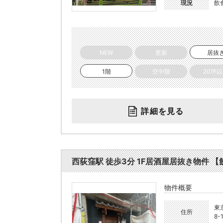
現況
飲
NEW
更新
居抜
1階
空中階
20坪
詳細を見る
西荻窪駅 徒歩3分 1F居酒屋居抜き物件 【飲食
物件概要
東
住所
8-