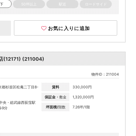
以下
50坪以上
駅近
ロードサイド
お気に入りに追加
171) (211004)
物件ID：211004
京都杉並区松庵二丁目8-
賃料
330,000円
保証金・
敷金
1,320,000円
R中央・総武線西荻窪駅
坪面積/
階数
7.26坪/1階
歩9分