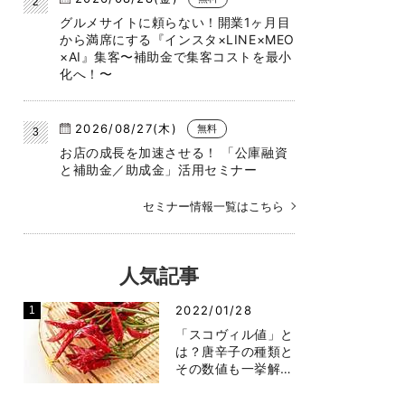
グルメサイトに頼らない！開業1ヶ月目
から満席にする『インスタ×LINE×MEO
×AI』集客〜補助金で集客コストを最小
化へ！〜
2026/08/27(木)
無料
お店の成長を加速させる！ 「公庫融資
と補助金／助成金」活用セミナー
セミナー情報一覧はこちら
人気記事
2022/01/28
「スコヴィル値」と
は？唐辛子の種類と
その数値も一挙解…