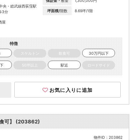
保証金・
敷金
1,300,000円
R中央・総武線西荻窪駅
坪面積/
階数
8.69坪/1階
歩3分
酒屋
特徴
き
スケルトン
飲食可
30万円以下
以下
50坪以上
駅近
ロードサイド
お気に入りに追加
可】 (203862)
物件ID：203862