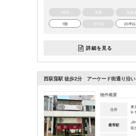
NEW
更新
居抜
1階
空中階
20坪
詳細を見る
西荻窪駅 徒歩2分 アーケード街通り沿い 1
物件概要
東
住所
9-
J
最寄駅
徒