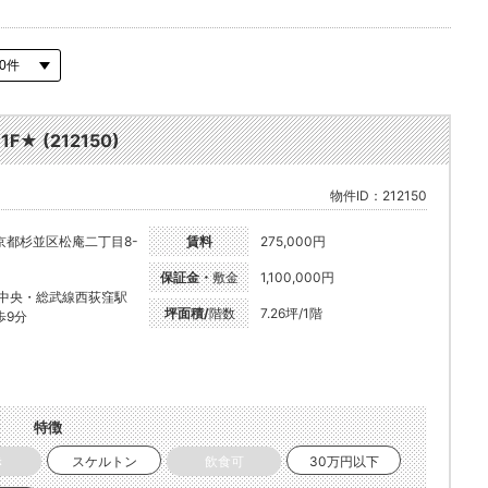
★ (212150)
物件ID：212150
京都杉並区松庵二丁目8-
賃料
275,000円
保証金・
敷金
1,100,000円
R中央・総武線西荻窪駅
坪面積/
階数
7.26坪/1階
歩9分
特徴
き
スケルトン
飲食可
30万円以下