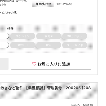
R中央線(快速)吉祥寺駅
坪面積/
階数
19.19坪/4階
歩4分
ービス(その他)
特徴
き
スケルトン
飲食可
30万円以下
以下
50坪以上
駅近
ロードサイド
お気に入りに追加
居抜きなど物件 【業種相談】管理番号：200205 (208
物件ID：208795