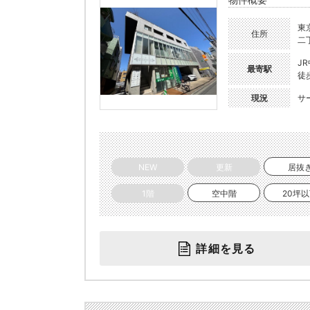
東
住所
二丁
J
最寄駅
徒
現況
サ
NEW
更新
居抜
1階
空中階
20坪
詳細を見る