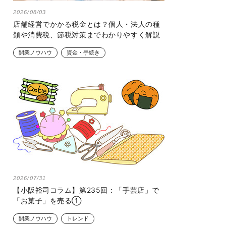
2026/08/03
店舗経営でかかる税金とは？個人・法人の種
類や消費税、節税対策までわかりやすく解説
開業ノウハウ
資金・手続き
2026/07/31
【小阪裕司コラム】第235回：「手芸店」で
「お菓子」を売る①
開業ノウハウ
トレンド