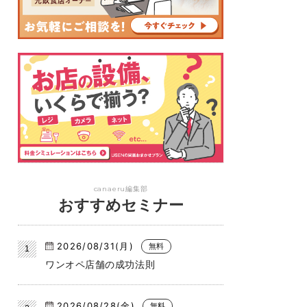
canaeru編集部
おすすめセミナー
2026/08/31(月)
無料
ワンオペ店舗の成功法則
2026/08/28(金)
無料