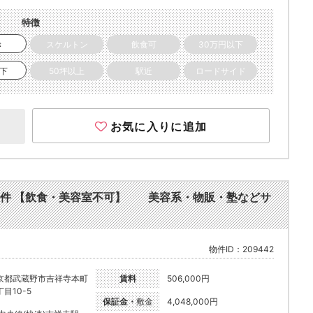
特徴
き
スケルトン
飲食可
30万円以下
以下
50坪以上
駅近
ロードサイド
お気に入りに追加
様の物件 【飲食・美容室不可】 美容系・物販・塾などサ
物件ID：209442
京都武蔵野市吉祥寺本町
賃料
506,000円
目10-5
保証金・
敷金
4,048,000円