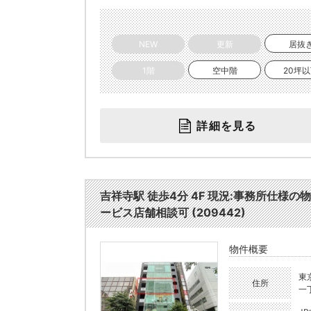
NEW
更新
居抜
1階
空中階
20坪
詳細を見る
吉祥寺駅 徒歩4分 4F 現況:事務所仕
ービス店舗相談可 (209442)
物件概要
東
住所
一丁