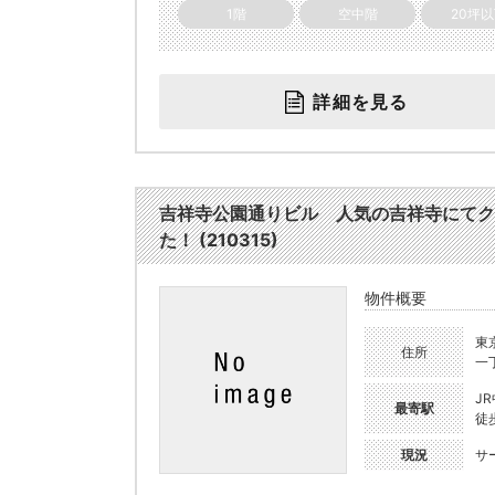
1階
空中階
20坪
詳細を見る
吉祥寺公園通りビル 人気の吉祥寺にてク
た！ (210315)
物件概要
東
住所
一丁
J
最寄駅
徒
現況
サ