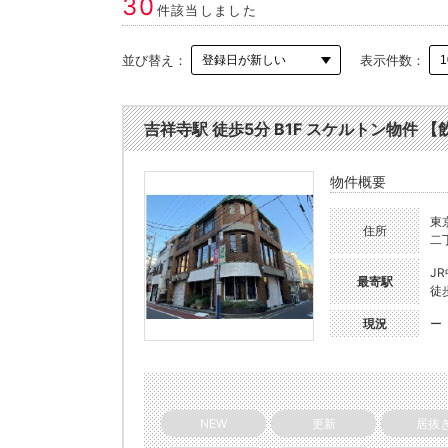
30
件該当しました
並び替え：
表示件数：
吉祥寺駅 徒歩5分 B1F スケルトン物件 【飲
物件概要
東
住所
二丁
J
最寄駅
徒
現況
ー
NEW
更新
居抜