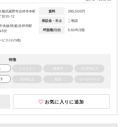
京都武蔵野市吉祥寺本町
賃料
385,000円
目10-12
保証金・
敷金
ご相談
R中央線(快速)吉祥寺駅
坪面積/
階数
5.50坪/2階
歩5分
ービス(その他)
特徴
き
スケルトン
飲食可
30万円以下
以下
50坪以上
駅近
ロードサイド
お気に入りに追加