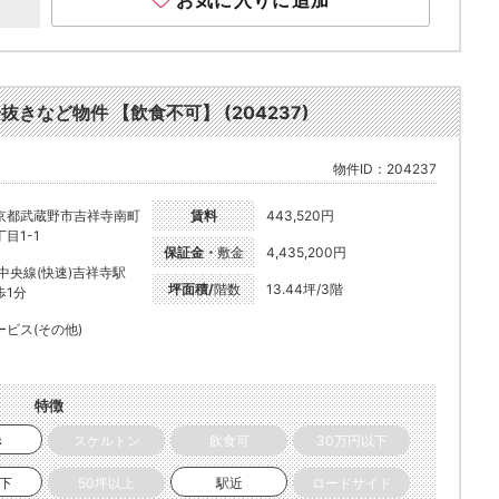
お気に入りに追加
抜きなど物件 【飲食不可】 (204237)
物件ID：204237
京都武蔵野市吉祥寺南町
賃料
443,520円
目1-1
保証金・
敷金
4,435,200円
R中央線(快速)吉祥寺駅
坪面積/
階数
13.44坪/3階
歩1分
ービス(その他)
特徴
き
スケルトン
飲食可
30万円以下
以下
50坪以上
駅近
ロードサイド