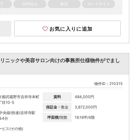
以下
50坪以上
駅近
ロードサイド
お気に入りに追加
リニックや美容サロン向けの事務所仕様物件がでまし
物件ID：210315
京都武蔵野市吉祥寺本町
賃料
484,000円
目10-5
保証金・
敷金
3,872,000円
R中央線(快速)吉祥寺駅
坪面積/
階数
19.19坪/4階
歩4分
ービス(その他)