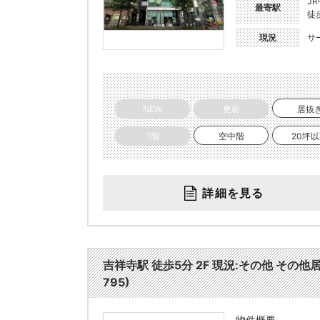
J
最寄駅
徒
現況
サ
NEW
更新
居抜
1階
空中階
20坪
詳細を見る
吉祥寺駅 徒歩5分 2F 現況:その他 その他
795)
物件概要