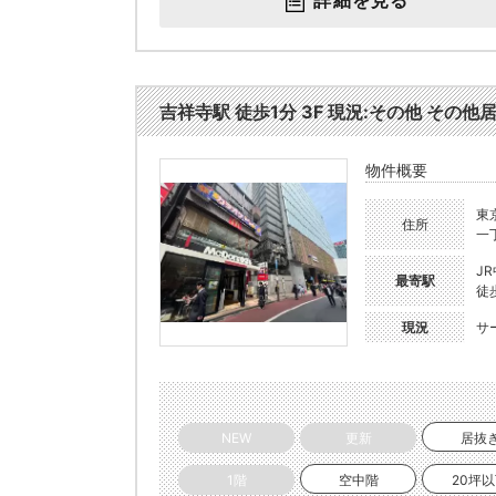
詳細を見る
吉祥寺駅 徒歩1分 3F 現況:その他 その他居
物件概要
東
住所
一丁
J
最寄駅
徒
現況
サ
NEW
更新
居抜
1階
空中階
20坪