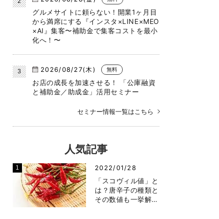
グルメサイトに頼らない！開業1ヶ月目
から満席にする『インスタ×LINE×MEO
×AI』集客〜補助金で集客コストを最小
化へ！〜
2026/08/27(木)
無料
お店の成長を加速させる！ 「公庫融資
と補助金／助成金」活用セミナー
セミナー情報一覧はこちら
人気記事
2022/01/28
「スコヴィル値」と
は？唐辛子の種類と
その数値も一挙解…