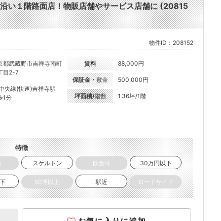
い１階路面店！物販店舗やサービス店舗に (20815
物件ID：208152
京都武蔵野市吉祥寺南町
賃料
88,000円
丁目2-7
保証金・
敷金
500,000円
R中央線(快速)吉祥寺駅
坪面積/
階数
1.36坪/1階
歩1分
特徴
き
スケルトン
飲食可
30万円以下
以下
50坪以上
駅近
ロードサイド