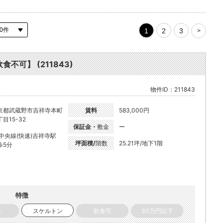
1
2
3
>
食不可】 (211843)
物件ID：211843
京都武蔵野市吉祥寺本町
賃料
583,000円
目15-32
保証金・
敷金
ー
R中央線(快速)吉祥寺駅
坪面積/
階数
25.21坪/地下1階
歩5分
特徴
き
スケルトン
飲食可
30万円以下