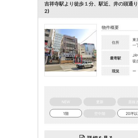
吉祥寺駅より徒歩１分、駅近、井の頭通り沿
2)
物件概要
東
住所
一
J
最寄駅
徒
現況
ー
NEW
更新
居抜
1階
空中階
20坪