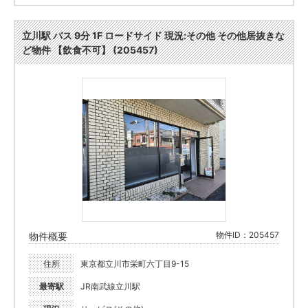
立川駅 バス 9分 1F ロードサイド 現況:その他 その他居抜きな
ど物件 【飲食不可】 (205457)
物件ID：205457
物件概要
住所
東京都立川市栄町六丁目9-15
最寄駅
JR南武線立川駅