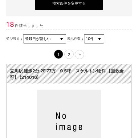
検索条件を変更する
18
件該当しました
並び替え：
表示件数：
1
2
>
立川駅 徒歩2分 2F 77万 9.5坪 スケルトン物件 【重飲食
可】 (214016)