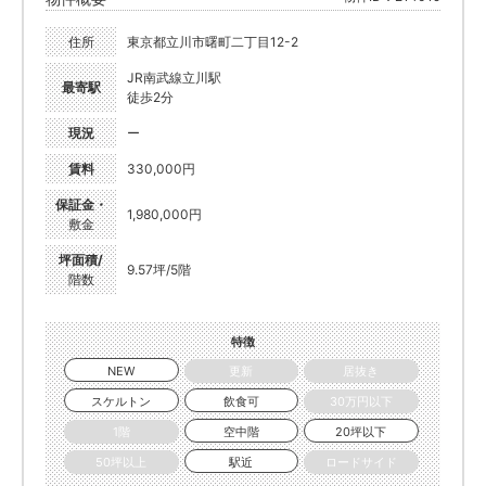
住所
東京都立川市曙町二丁目12-2
JR南武線立川駅
最寄駅
徒歩2分
現況
ー
賃料
330,000円
保証金・
1,980,000円
敷金
坪面積/
9.57坪/5階
階数
特徴
NEW
更新
居抜き
スケルトン
飲食可
30万円以下
1階
空中階
20坪以下
50坪以上
駅近
ロードサイド