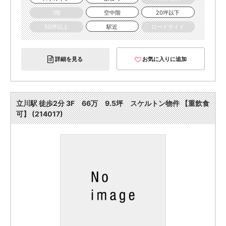
1階
空中階
20坪以下
50坪以上
駅近
ロードサイド
詳細を見る
お気に入りに追加
立川駅 徒歩2分 3F 66万 9.5坪 スケルトン物件 【重飲食
可】 (214017)