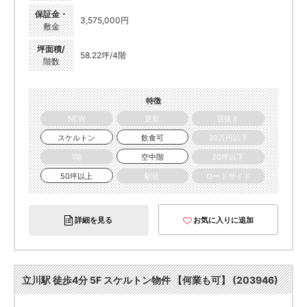
保証金・
3,575,000円
敷金
坪面積/
58.22坪/4階
階数
特徴
NEW
更新
居抜き
スケルトン
飲食可
30万円以下
1階
空中階
20坪以下
50坪以上
駅近
ロードサイド
詳細を見る
お気に入りに追加
立川駅 徒歩4分 5F スケルトン物件 【何業も可】 (203946)