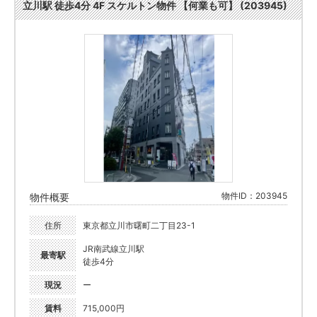
立川駅 徒歩4分 4F スケルトン物件 【何業も可】 (203945)
物件ID：203945
物件概要
住所
東京都立川市曙町二丁目23-1
JR南武線立川駅
最寄駅
徒歩4分
現況
ー
賃料
715,000円