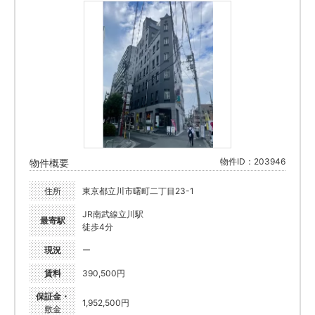
物件ID：203946
物件概要
住所
東京都立川市曙町二丁目23-1
JR南武線立川駅
最寄駅
徒歩4分
現況
ー
賃料
390,500円
保証金・
1,952,500円
敷金