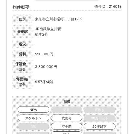
物件ID：214018
物件概要
住所
東京都立川市曙町二丁目12-2
JR南武線立川駅
最寄駅
徒歩2分
現況
ー
賃料
550,000円
保証金・
3,300,000円
敷金
坪面積/
9.57坪/4階
階数
特徴
NEW
更新
居抜き
スケルトン
飲食可
30万円以下
1階
空中階
20坪以下