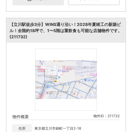
【立川駅徒歩3分】WINS通り沿い！2028年夏竣工の新築ビ
ル！全階約18坪で、1〜5階は重飲食も可能な店舗物件です。
(211732)
物件ID：211732
物件概要
住所
東京都立川市錦町一丁目2-18