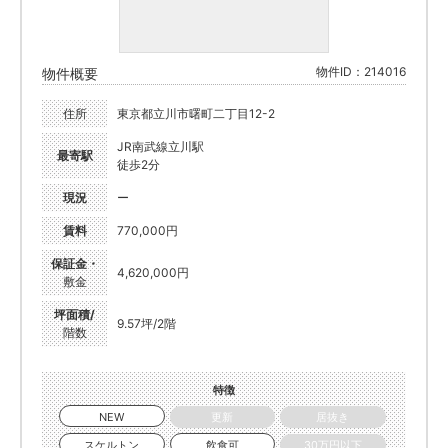
物件ID：214016
物件概要
住所
東京都立川市曙町二丁目12-2
JR南武線立川駅
最寄駅
徒歩2分
現況
ー
賃料
770,000円
保証金・
4,620,000円
敷金
坪面積/
9.57坪/2階
階数
特徴
NEW
更新
居抜き
スケルトン
飲食可
30万円以下