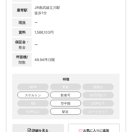
JR南武線立川駅
最寄駅
徒歩1分
現況
ー
賃料
1,588,103円
保証金・
ー
敷金
坪面積/
48.94坪/3階
階数
特徴
NEW
更新
居抜き
スケルトン
飲食可
30万円以下
1階
空中階
20坪以下
50坪以上
駅近
ロードサイド
詳細を見る
お気に入りに追加