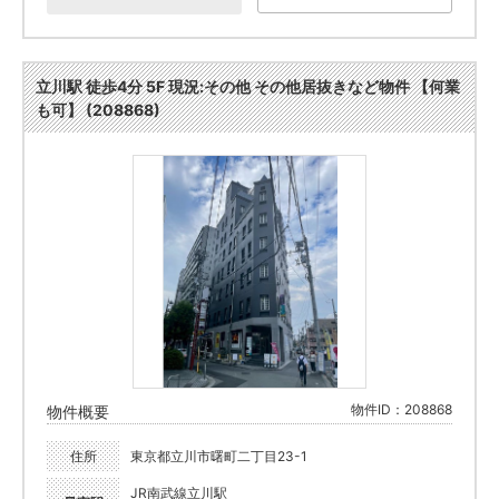
立川駅 徒歩4分 5F 現況:その他 その他居抜きなど物件 【何業
も可】 (208868)
物件ID：208868
物件概要
住所
東京都立川市曙町二丁目23-1
JR南武線立川駅