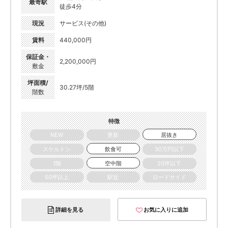
最寄駅
徒歩4分
現況
サービス(その他)
賃料
440,000円
保証金・
2,200,000円
敷金
坪面積/
30.27坪/5階
階数
特徴
NEW
更新
居抜き
スケルトン
飲食可
30万円以下
1階
空中階
20坪以下
50坪以上
駅近
ロードサイド
詳細を見る
お気に入りに追加