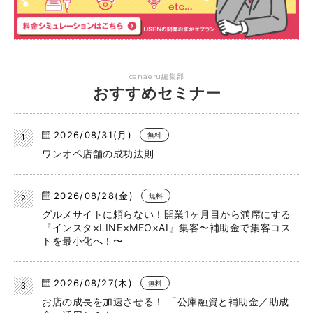
canaeru編集部
おすすめセミナー
2026/08/31(月)
無料
ワンオペ店舗の成功法則
2026/08/28(金)
無料
グルメサイトに頼らない！開業1ヶ月目から満席にする
『インスタ×LINE×MEO×AI』集客〜補助金で集客コス
トを最小化へ！〜
2026/08/27(木)
無料
お店の成長を加速させる！ 「公庫融資と補助金／助成