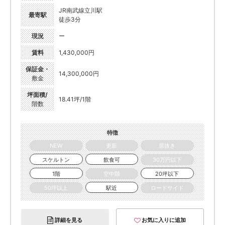
JR南武線立川駅
最寄駅
徒歩3分
現況
ー
賃料
1,430,000円
保証金・
14,300,000円
敷金
坪面積/
18.41坪/1階
階数
特徴
NEW
更新
居抜き
スケルトン
飲食可
30万円以下
1階
空中階
20坪以下
50坪以上
駅近
ロードサイド
詳細を見る
お気に入りに追加