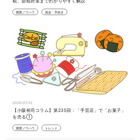
税、節税対策までわかりやすく解説
開業ノウハウ
資金・手続き
2026/07/31
【小阪裕司コラム】第235回：「手芸店」で「お菓子」
を売る①
開業ノウハウ
トレンド