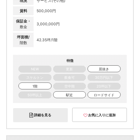
現況
サービス(その他)
賃料
500,000円
保証金・
3,000,000円
敷金
坪面積/
42.35坪/1階
階数
特徴
NEW
更新
居抜き
スケルトン
飲食可
30万円以下
1階
空中階
20坪以下
50坪以上
駅近
ロードサイド
詳細を見る
お気に入りに追加