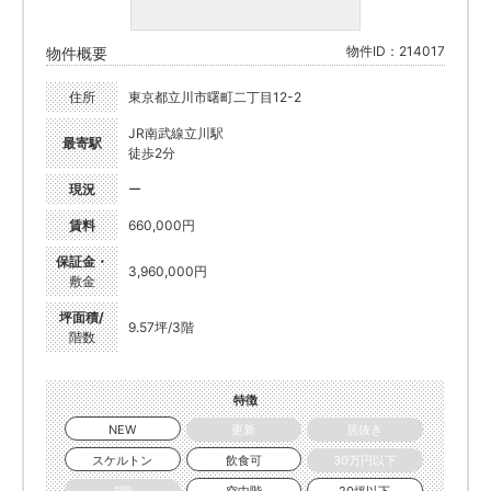
物件ID：214017
物件概要
住所
東京都立川市曙町二丁目12-2
JR南武線立川駅
最寄駅
徒歩2分
現況
ー
賃料
660,000円
保証金・
3,960,000円
敷金
坪面積/
9.57坪/3階
階数
特徴
NEW
更新
居抜き
スケルトン
飲食可
30万円以下