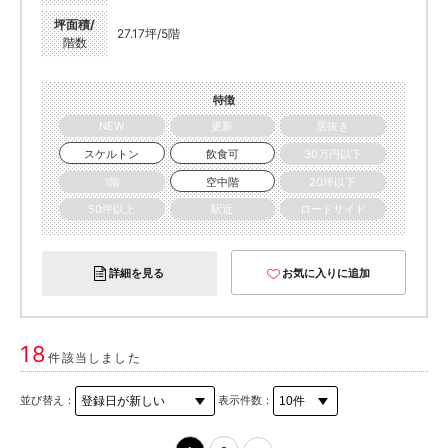
坪面積/
27.17坪/5階
階数
特徴
NEW
更新
居抜き
スケルトン
飲食可
30万円以下
1階
空中階
20坪以下
50坪以上
駅近
ロードサイド
詳細を見る
お気に入りに追加
18
件該当しました
並び替え：
表示件数：