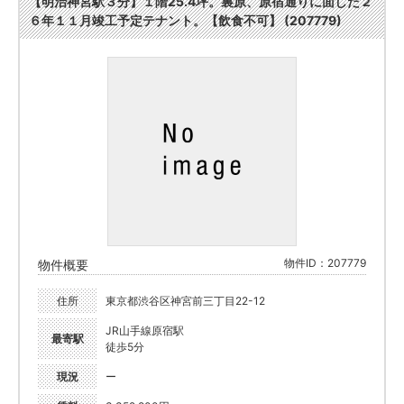
【明治神宮駅３分】１階25.4坪。裏原、原宿通りに面した２
６年１１月竣工予定テナント。【飲食不可】 (207779)
物件ID：207779
物件概要
住所
東京都渋谷区神宮前三丁目22-12
JR山手線原宿駅
最寄駅
徒歩5分
現況
ー