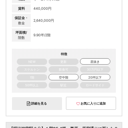
賃料
440,000円
保証金・
2,640,000円
敷金
坪面積/
9.90坪/2階
階数
特徴
NEW
更新
居抜き
スケルトン
飲食可
30万円以下
1階
空中階
20坪以下
50坪以上
駅近
ロードサイド
詳細を見る
お気に入りに追加