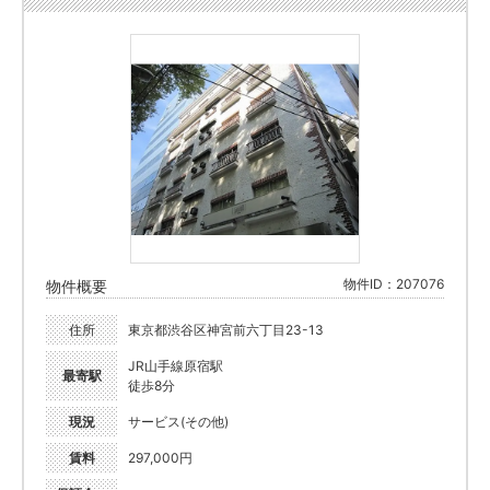
物件ID：207076
物件概要
住所
東京都渋谷区神宮前六丁目23-13
JR山手線原宿駅
最寄駅
徒歩8分
現況
サービス(その他)
賃料
297,000円