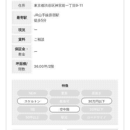
住所
東京都渋谷区神宮前一丁目9-11
JR山手線原宿駅
最寄駅
徒歩5分
現況
ー
賃料
ご相談
保証金・
ー
敷金
坪面積/
36.00坪/2階
階数
特徴
NEW
更新
居抜き
スケルトン
飲食可
30万円以下
1階
空中階
20坪以下
50坪以上
駅近
ロードサイド