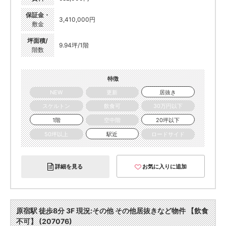
保証金・
3,410,000円
敷金
坪面積/
9.94坪/1階
階数
特徴
NEW
更新
居抜き
スケルトン
飲食可
30万円以下
1階
空中階
20坪以下
50坪以上
駅近
ロードサイド
詳細を見る
お気に入りに追加
原宿駅 徒歩8分 3F 現況:その他 その他居抜きなど物件 【飲食
不可】 (207076)