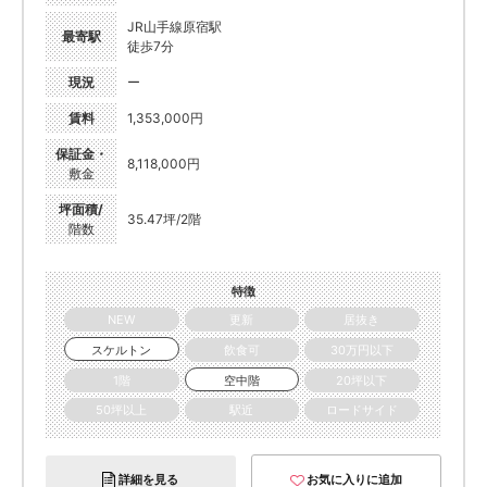
JR山手線原宿駅
最寄駅
徒歩7分
現況
ー
賃料
1,353,000円
保証金・
8,118,000円
敷金
坪面積/
35.47坪/2階
階数
特徴
NEW
更新
居抜き
スケルトン
飲食可
30万円以下
1階
空中階
20坪以下
50坪以上
駅近
ロードサイド
詳細を見る
お気に入りに追加