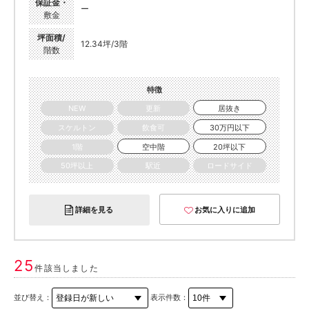
保証金・
ー
敷金
坪面積/
12.34坪/3階
階数
特徴
NEW
更新
居抜き
スケルトン
飲食可
30万円以下
1階
空中階
20坪以下
50坪以上
駅近
ロードサイド
詳細を見る
お気に入りに追加
25
件該当しました
並び替え：
表示件数：