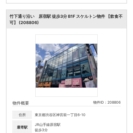
竹下通り沿い 原宿駅 徒歩3分 B1F スケルトン物件 【飲食不
可】 (208806)
物件ID：208806
物件概要
住所
東京都渋谷区神宮前一丁目6-10
JR山手線原宿駅
最寄駅
徒歩3分