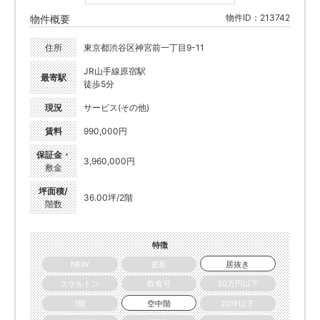
物件ID：213742
物件概要
住所
東京都渋谷区神宮前一丁目9-11
JR山手線原宿駅
最寄駅
徒歩5分
現況
サービス(その他)
賃料
990,000円
保証金・
3,960,000円
敷金
坪面積/
36.00坪/2階
階数
特徴
NEW
更新
居抜き
スケルトン
飲食可
30万円以下
1階
空中階
20坪以下