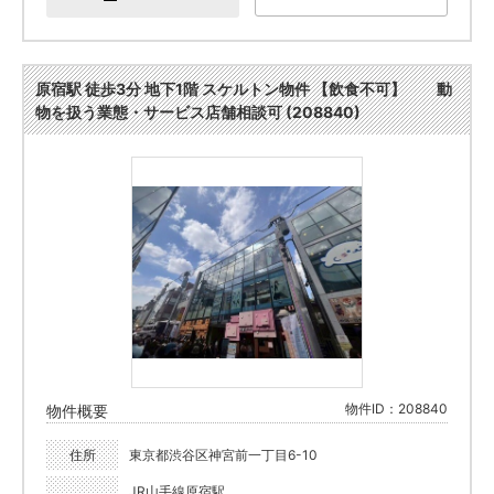
原宿駅 徒歩3分 地下1階 スケルトン物件 【飲食不可】 動
物を扱う業態・サービス店舗相談可 (208840)
物件ID：208840
物件概要
住所
東京都渋谷区神宮前一丁目6-10
JR山手線原宿駅