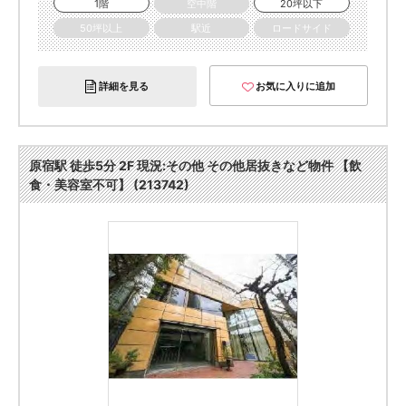
1階
空中階
20坪以下
50坪以上
駅近
ロードサイド
詳細を見る
お気に入りに追加
原宿駅 徒歩5分 2F 現況:その他 その他居抜きなど物件 【飲
食・美容室不可】 (213742)