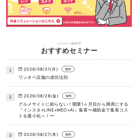
canaeru編集部
おすすめセミナー
2026/08/31(月)
無料
ワンオペ店舗の成功法則
2026/08/28(金)
無料
グルメサイトに頼らない！開業1ヶ月目から満席にする
『インスタ×LINE×MEO×AI』集客〜補助金で集客コス
トを最小化へ！〜
2026/08/27(木)
無料