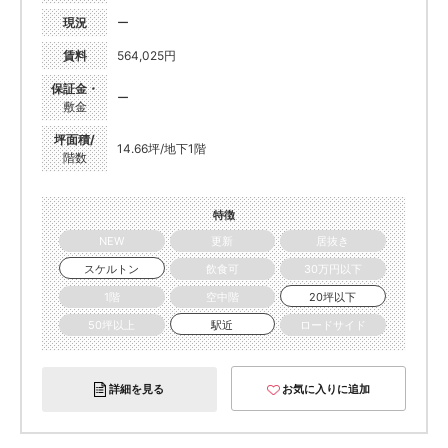
現況
ー
賃料
564,025円
保証金・
ー
敷金
坪面積/
14.66坪/地下1階
階数
特徴
NEW
更新
居抜き
スケルトン
飲食可
30万円以下
1階
空中階
20坪以下
50坪以上
駅近
ロードサイド
詳細を見る
お気に入りに追加