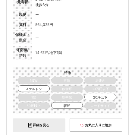
最寄駅
徒歩3分
現況
ー
賃料
564,025円
保証金・
ー
敷金
坪面積/
14.67坪/地下1階
階数
特徴
NEW
更新
居抜き
スケルトン
飲食可
30万円以下
1階
空中階
20坪以下
50坪以上
駅近
ロードサイド
詳細を見る
お気に入りに追加