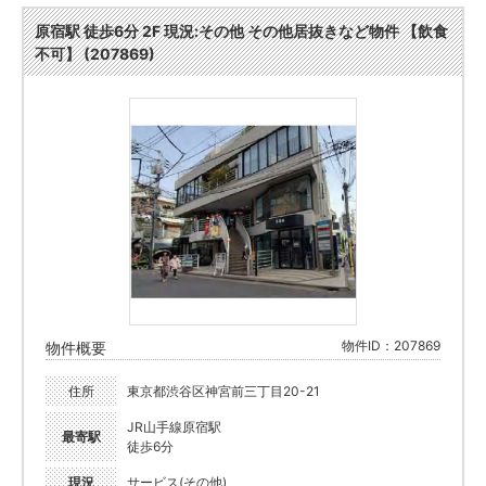
原宿駅 徒歩6分 2F 現況:その他 その他居抜きなど物件 【飲食
不可】 (207869)
物件ID：207869
物件概要
住所
東京都渋谷区神宮前三丁目20-21
JR山手線原宿駅
最寄駅
徒歩6分
現況
サービス(その他)