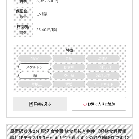
賃料
3,352,800円
保証金・
ご相談
敷金
坪面積/
25.40坪/1階
階数
特徴
NEW
更新
居抜き
スケルトン
飲食可
30万円以下
1階
空中階
20坪以下
50坪以上
駅近
ロードサイド
詳細を見る
お気に入りに追加
原宿駅 徒歩2分 現況:食物販 飲食居抜き物件 【軽飲食程度相
談】1Fテラス18.3㎡付き！竹下通りすぐの好立地物件です (2