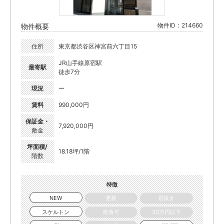
物件ID：214660
物件概要
住所
東京都渋谷区神宮前六丁目15
JR山手線原宿駅
最寄駅
徒歩7分
現況
ー
賃料
990,000円
保証金・
7,920,000円
敷金
坪面積/
18.18坪/1階
階数
特徴
NEW
更新
居抜き
スケルトン
飲食可
30万円以下