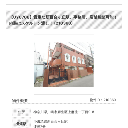
【UY0708】貴重な新百合ヶ丘駅、事務所、店舗相談可能！
内装はスケルトン渡し！ (210360)
物件ID：210360
物件概要
住所
神奈川県川崎市麻生区上麻生一丁目9-8
小田急線新百合ヶ丘駅
最寄駅
徒歩7分