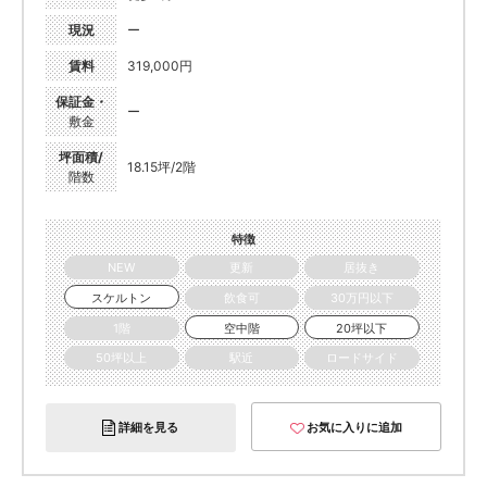
現況
ー
賃料
319,000円
保証金・
ー
敷金
坪面積/
18.15坪/2階
階数
特徴
NEW
更新
居抜き
スケルトン
飲食可
30万円以下
1階
空中階
20坪以下
50坪以上
駅近
ロードサイド
詳細を見る
お気に入りに追加