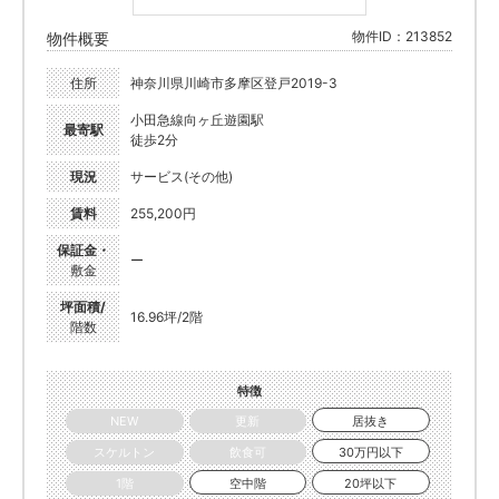
物件ID：213852
物件概要
住所
神奈川県川崎市多摩区登戸2019-3
小田急線向ヶ丘遊園駅
最寄駅
徒歩2分
現況
サービス(その他)
賃料
255,200円
保証金・
ー
敷金
坪面積/
16.96坪/2階
階数
特徴
NEW
更新
居抜き
スケルトン
飲食可
30万円以下
1階
空中階
20坪以下