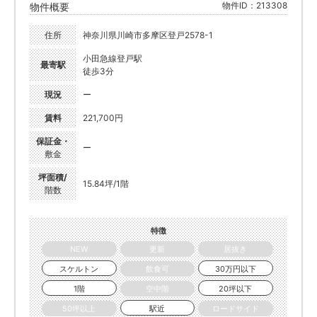
物件ID：213308
物件概要
住所
神奈川県川崎市多摩区登戸2578-1
小田急線登戸駅
最寄駅
徒歩3分
現況
ー
賃料
221,700円
保証金・
ー
敷金
坪面積/
15.84坪/1階
階数
特徴
NEW
更新
居抜き
スケルトン
飲食可
30万円以下
1階
空中階
20坪以下
50坪以上
駅近
ロードサイド