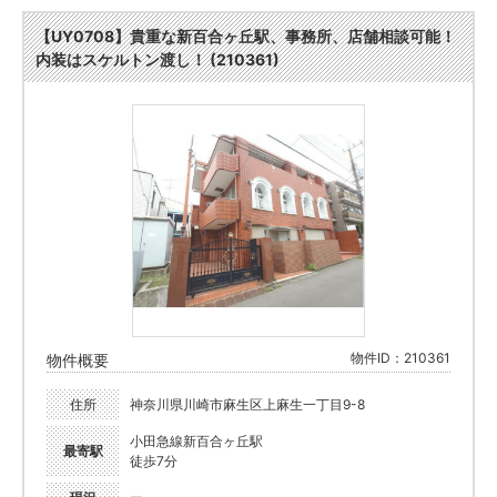
【UY0708】貴重な新百合ヶ丘駅、事務所、店舗相談可能！
内装はスケルトン渡し！ (210361)
物件ID：210361
物件概要
住所
神奈川県川崎市麻生区上麻生一丁目9-8
小田急線新百合ヶ丘駅
最寄駅
徒歩7分