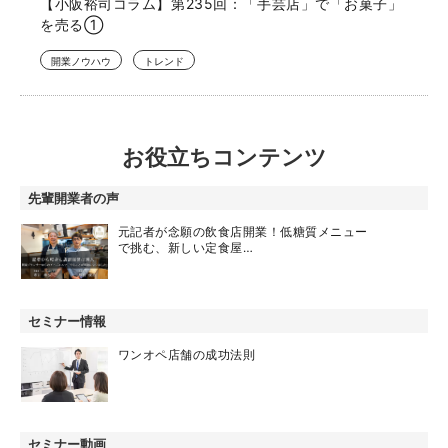
【小阪裕司コラム】第235回：「手芸店」で「お菓子」
を売る①
開業ノウハウ
トレンド
お役立ちコンテンツ
先輩開業者の声
元記者が念願の飲食店開業！低糖質メニュー
で挑む、新しい定食屋…
セミナー情報
ワンオペ店舗の成功法則
セミナー動画