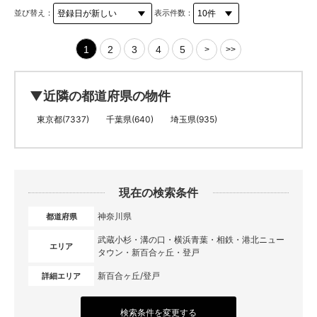
並び替え：
表示件数：
1
2
3
4
5
>
>>
▼近隣の都道府県の物件
東京都(7337)
千葉県(640)
埼玉県(935)
現在の検索条件
神奈川県
都道府県
武蔵小杉・溝の口・横浜青葉・相鉄・港北ニュー
エリア
タウン・新百合ヶ丘・登戸
新百合ヶ丘/登戸
詳細エリア
検索条件を変更する