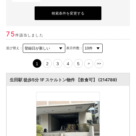
検索条件を変更する
75
件該当しました
並び替え：
表示件数：
1
2
3
4
5
>
>>
生田駅 徒歩5分 1F スケルトン物件 【飲食可】 (214789)