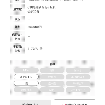
小田急線新百合ヶ丘駅
最寄駅
徒歩20分
現況
ー
賃料
396,000円
保証金・
ー
敷金
坪面積/
41.79坪/1階
階数
特徴
NEW
更新
居抜き
スケルトン
飲食可
30万円以下
1階
空中階
20坪以下
50坪以上
駅近
ロードサイド
詳細を見る
お気に入りに追加