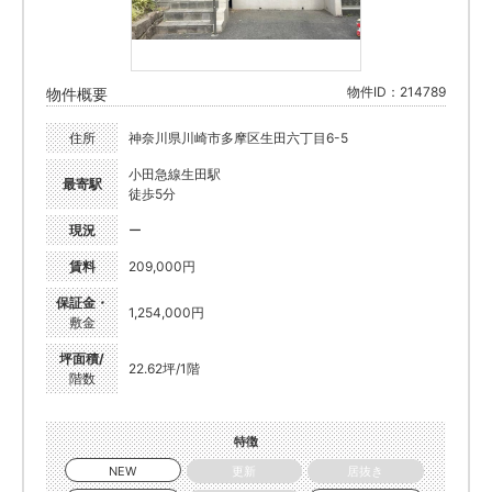
物件ID：214789
物件概要
住所
神奈川県川崎市多摩区生田六丁目6-5
小田急線生田駅
最寄駅
徒歩5分
現況
ー
賃料
209,000円
保証金・
1,254,000円
敷金
坪面積/
22.62坪/1階
階数
特徴
NEW
更新
居抜き