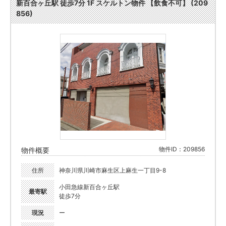
新百合ヶ丘駅 徒歩7分 1F スケルトン物件 【飲食不可】 (209
856)
物件ID：209856
物件概要
住所
神奈川県川崎市麻生区上麻生一丁目9-8
小田急線新百合ヶ丘駅
最寄駅
徒歩7分
現況
ー