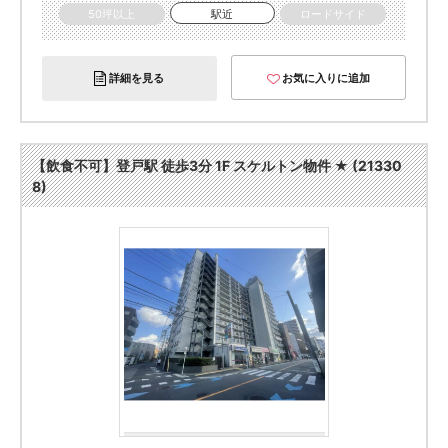
50坪以上
駅近
ロードサイド
詳細を見る
お気に入りに追加
【飲食不可】登戸駅 徒歩3分 1F スケルトン物件 ★ (21330
8)