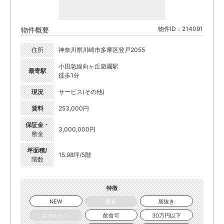
物件ID：214091
物件概要
住所
神奈川県川崎市多摩区登戸2055
小田急線向ヶ丘遊園駅
最寄駅
徒歩1分
現況
サービス(その他)
賃料
253,000円
保証金・
3,000,000円
敷金
坪面積/
15.98坪/5階
階数
特徴
NEW
更新
居抜き
スケルトン
飲食可
30万円以下