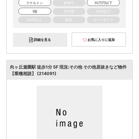
スケルトン
飲食可
30万円以下
1階
空中階
20坪以下
50坪以上
駅近
ロードサイド
詳細を見る
お気に入りに追加
向ヶ丘遊園駅 徒歩1分 5F 現況:その他 その他居抜きなど物件
【業種相談】 (214091)