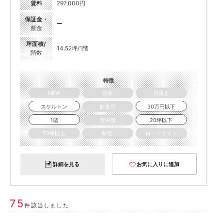
賃料
297,000円
保証金・
ー
敷金
坪面積/
14.52坪/1階
階数
特徴
NEW
更新
居抜き
スケルトン
飲食可
30万円以下
1階
空中階
20坪以下
50坪以上
駅近
ロードサイド
詳細を見る
お気に入りに追加
75
件該当しました