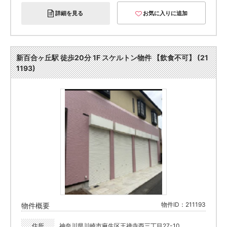
詳細を見る
お気に入りに追加
新百合ヶ丘駅 徒歩20分 1F スケルトン物件 【飲食不可】 (21
1193)
物件ID：211193
物件概要
住所
神奈川県川崎市麻生区王禅寺西三丁目27-10