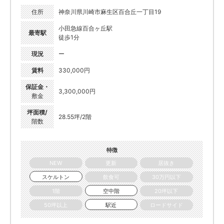
住所
神奈川県川崎市麻生区百合丘一丁目19
小田急線百合ヶ丘駅
最寄駅
徒歩1分
現況
ー
賃料
330,000円
保証金・
3,300,000円
敷金
坪面積/
28.55坪/2階
階数
特徴
NEW
更新
居抜き
スケルトン
飲食可
30万円以下
1階
空中階
20坪以下
50坪以上
駅近
ロードサイド