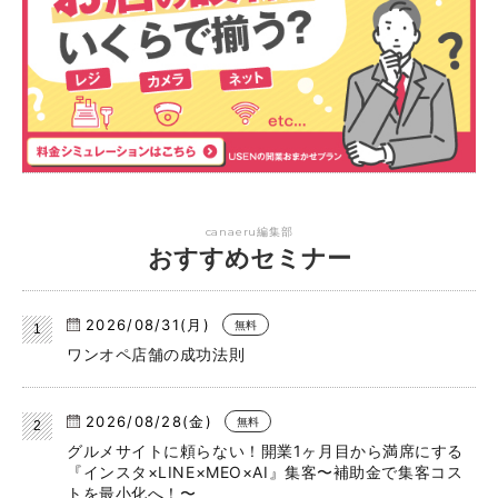
canaeru編集部
おすすめセミナー
2026/08/31(月)
無料
ワンオペ店舗の成功法則
2026/08/28(金)
無料
グルメサイトに頼らない！開業1ヶ月目から満席にする
『インスタ×LINE×MEO×AI』集客〜補助金で集客コス
トを最小化へ！〜