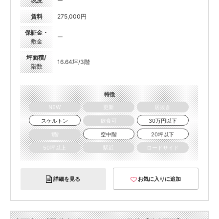
現況
ー
賃料
275,000円
保証金・
ー
敷金
坪面積/
16.64坪/3階
階数
特徴
NEW
更新
居抜き
スケルトン
飲食可
30万円以下
1階
空中階
20坪以下
50坪以上
駅近
ロードサイド
詳細を見る
お気に入りに追加