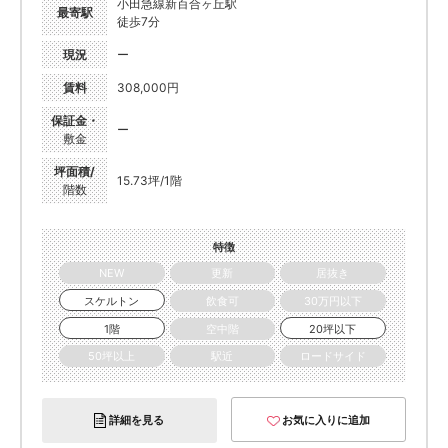
小田急線新百合ヶ丘駅
最寄駅
徒歩7分
現況
ー
賃料
308,000円
保証金・
ー
敷金
坪面積/
15.73坪/1階
階数
特徴
NEW
更新
居抜き
スケルトン
飲食可
30万円以下
1階
空中階
20坪以下
50坪以上
駅近
ロードサイド
詳細を見る
お気に入りに追加