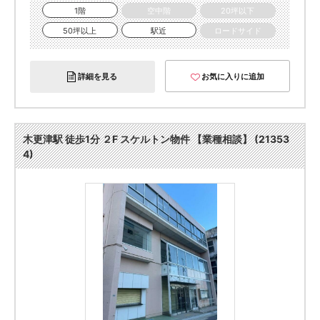
1階
空中階
20坪以下
50坪以上
駅近
ロードサイド
詳細を見る
お気に入りに追加
木更津駅 徒歩1分 ２F スケルトン物件 【業種相談】 (21353
4)