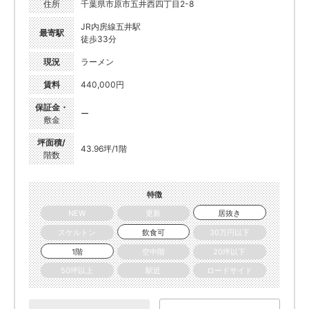
住所
千葉県市原市五井西四丁目2-8
JR内房線五井駅
最寄駅
徒歩33分
現況
ラーメン
賃料
440,000円
保証金・
ー
敷金
坪面積/
43.96坪/1階
階数
特徴
NEW
更新
居抜き
スケルトン
飲食可
30万円以下
1階
空中階
20坪以下
50坪以上
駅近
ロードサイド