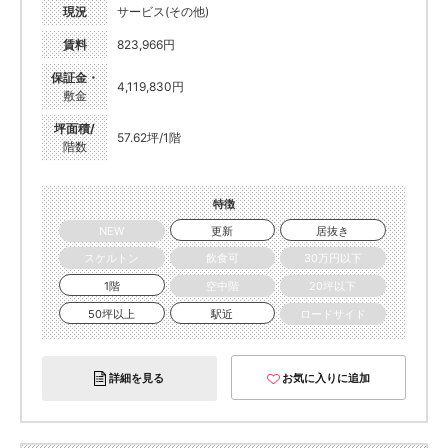
現況
サービス(その他)
賃料
823,966円
保証金・
4,119,830円
敷金
坪面積/
57.62坪/1階
階数
特徴
NEW
更新
居抜き
スケルトン
飲食可
30万円以下
1階
空中階
20坪以下
50坪以上
駅近
ロードサイド
詳細を見る
お気に入りに追加