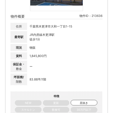
物件ID：213636
物件概要
住所
千葉県木更津市大和一丁目1-15
JR内房線木更津駅
最寄駅
徒歩1分
現況
物販
賃料
1,845,800円
保証金・
ー
敷金
坪面積/
83.88坪/1階
階数
特徴
NEW
更新
居抜き
スケルトン
飲食可
30万円以下