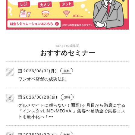
canaeru編集部
おすすめセミナー
2026/08/31(月)
無料
ワンオペ店舗の成功法則
2026/08/28(金)
無料
グルメサイトに頼らない！開業1ヶ月目から満席にする
『インスタ×LINE×MEO×AI』集客〜補助金で集客コス
トを最小化へ！〜
2026/08/27(木)
無料