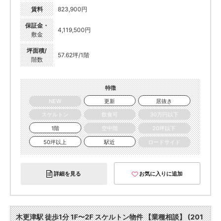
賃料
823,900円
保証金・
4,119,500円
敷金
坪面積/
57.62坪/1階
階数
特徴
NEW
更新
居抜き
スケルトン
飲食可
30万円以下
1階
空中階
20坪以下
50坪以上
駅近
ロードサイド
詳細を見る
お気に入りに追加
木更津駅 徒歩1分 1F〜2F スケルトン物件 【業種相談】 (201