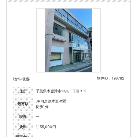
物件ID：198782
物件概要
住所
千葉県木更津市中央一丁目3-2
JR内房線木更津駅
最寄駅
徒歩1分
現況
ー
賃料
1,155,000円
保証金・