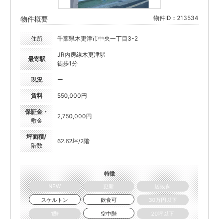
物件ID：213534
物件概要
住所
千葉県木更津市中央一丁目3-2
JR内房線木更津駅
最寄駅
徒歩1分
現況
ー
賃料
550,000円
保証金・
2,750,000円
敷金
坪面積/
62.62坪/2階
階数
特徴
NEW
更新
居抜き
スケルトン
飲食可
30万円以下
1階
空中階
20坪以下