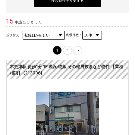
検索条件を変更する
15
件該当しました
並び替え：
表示件数：
1
2
>
木更津駅 徒歩1分 1F 現況:物販 その他居抜きなど物件 【業種
相談】 (213636)