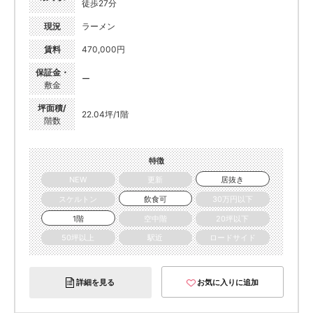
徒歩27分
現況
ラーメン
賃料
470,000円
保証金・
ー
敷金
坪面積/
22.04坪/1階
階数
特徴
NEW
更新
居抜き
スケルトン
飲食可
30万円以下
1階
空中階
20坪以下
50坪以上
駅近
ロードサイド
詳細を見る
お気に入りに追加