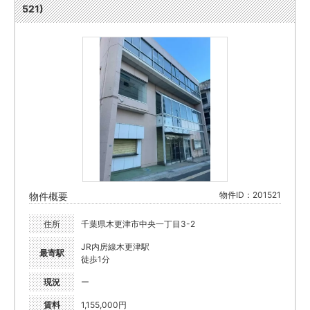
521)
物件ID：201521
物件概要
住所
千葉県木更津市中央一丁目3-2
JR内房線木更津駅
最寄駅
徒歩1分
現況
ー
賃料
1,155,000円