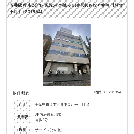
五井駅 徒歩2分 1F 現況:その他 その他居抜きなど物件 【飲食
不可】 (201854)
物件ID：201854
物件概要
住所
千葉県市原市五井中央西一丁目14
JR内房線五井駅
最寄駅
徒歩2分
現況
サービス(その他)