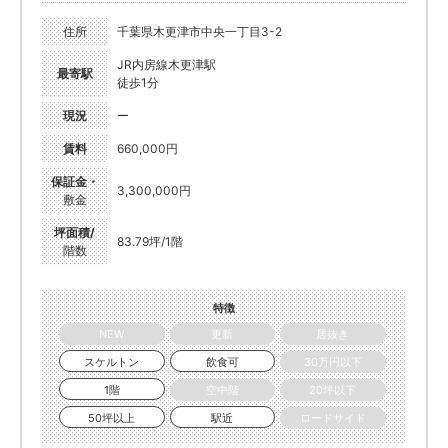
住所
千葉県木更津市中央一丁目3-2
JR内房線木更津駅
最寄駅
徒歩1分
現況
ー
賃料
660,000円
保証金・
3,300,000円
敷金
坪面積/
83.79坪/1階
階数
特徴
NEW
更新
居抜き
スケルトン
飲食可
30万円以下
1階
空中階
20坪以下
50坪以上
駅近
ロードサイド