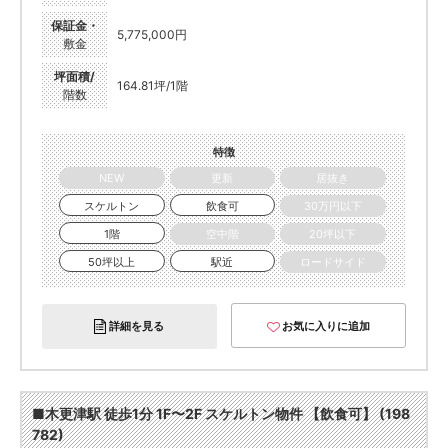
保証金・
5,775,000円
敷金
坪面積/
164.81坪/1階
階数
特徴
NEW
更新
居抜き
スケルトン
飲食可
30万円以下
1階
空中階
20坪以下
50坪以上
駅近
ロードサイド
詳細を見る
お気に入りに追加
■木更津駅 徒歩1分 1F〜2F スケルトン物件 【飲食可】 (198
782)