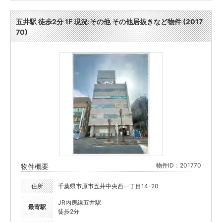
五井駅 徒歩2分 1F 現況:その他 その他居抜きなど物件 (2017
70)
物件ID：201770
物件概要
住所
千葉県市原市五井中央西一丁目14-20
JR内房線五井駅
最寄駅
徒歩2分