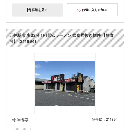
詳細を見る
お気に入りに追加
五井駅 徒歩33分 1F 現況:ラーメン 飲食居抜き物件 【飲食
可】 (211894)
物件ID：211894
物件概要