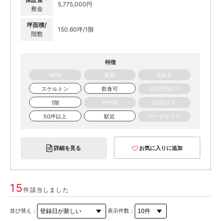
5,775,000円
敷金
坪面積/
150.60坪/1階
階数
特徴
NEW
更新
居抜き
スケルトン
飲食可
30万円以下
1階
空中階
20坪以下
50坪以上
駅近
ロードサイド
詳細を見る
お気に入りに追加
15
件該当しました
並び替え：
表示件数：