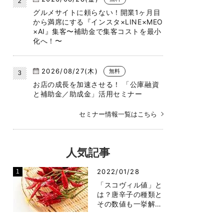
グルメサイトに頼らない！開業1ヶ月目
から満席にする『インスタ×LINE×MEO
×AI』集客〜補助金で集客コストを最小
化へ！〜
2026/08/27(木)
無料
お店の成長を加速させる！ 「公庫融資
と補助金／助成金」活用セミナー
セミナー情報一覧はこちら
人気記事
2022/01/28
「スコヴィル値」と
は？唐辛子の種類と
その数値も一挙解…