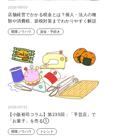
2026/08/03
店舗経営でかかる税金とは？個人・法人の種
類や消費税、節税対策までわかりやすく解説
開業ノウハウ
資金・手続き
2026/07/31
【小阪裕司コラム】第235回：「手芸店」で
「お菓子」を売る①
開業ノウハウ
トレンド