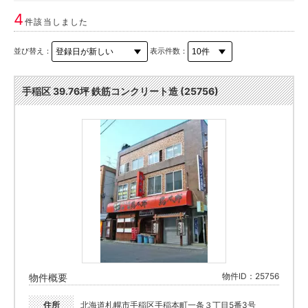
4
件該当しました
並び替え：
表示件数：
手稲区 39.76坪 鉄筋コンクリート造 (25756)
物件ID：25756
物件概要
住所
北海道札幌市手稲区手稲本町一条３丁目5番3号