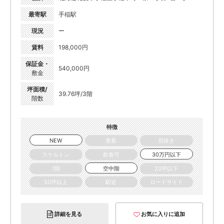
最寄駅
手稲駅
現況
ー
賃料
198,000円
保証金・
540,000円
敷金
坪面積/
39.76坪/3階
階数
特徴
NEW
更新
居抜き
スケルトン
飲食可
30万円以下
1階
空中階
20坪以下
50坪以上
駅近
ロードサイド
詳細を見る
お気に入りに追加