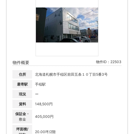
物件ID：22503
物件概要
住所
北海道札幌市手稲区前田五条１０丁目5番3号
最寄駅
手稲駅
現況
ー
賃料
148,500円
保証金・
405,000円
敷金
坪面積/
20.00坪/2階