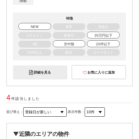
階数
特徴
NEW
更新
居抜き
スケルトン
飲食可
30万円以下
1階
空中階
20坪以下
50坪以上
駅近
ロードサイド
詳細を見る
お気に入りに追加
4
件該当しました
並び替え：
表示件数：
▼近隣のエリアの物件