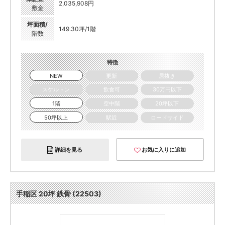
2,035,908円
敷金
坪面積/
149.30坪/1階
階数
特徴
NEW
更新
居抜き
スケルトン
飲食可
30万円以下
1階
空中階
20坪以下
50坪以上
駅近
ロードサイド
詳細を見る
お気に入りに追加
手稲区 20坪 鉄骨 (22503)