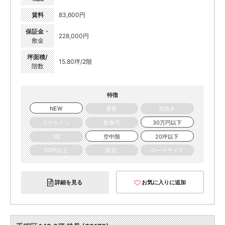
賃料
83,600円
保証金・
228,000円
敷金
坪面積/
15.80坪/2階
階数
特徴
NEW
更新
居抜き
スケルトン
飲食可
30万円以下
1階
空中階
20坪以下
50坪以上
駅近
ロードサイド
詳細を見る
お気に入りに追加