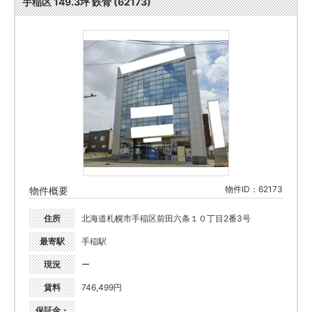
手稲区 149.3坪 鉄骨 (62173)
物件ID：62173
物件概要
住所
北海道札幌市手稲区前田六条１０丁目2番3号
最寄駅
手稲駅
現況
ー
賃料
746,499円
保証金・