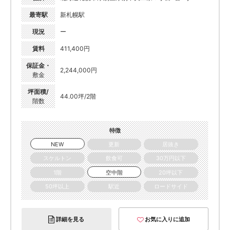
最寄駅
新札幌駅
現況
ー
賃料
411,400円
保証金・
2,244,000円
敷金
坪面積/
44.00坪/2階
階数
特徴
NEW
更新
居抜き
スケルトン
飲食可
30万円以下
1階
空中階
20坪以下
50坪以上
駅近
ロードサイド
詳細を見る
お気に入りに追加