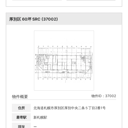
厚別区 60坪 SRC (37002)
物件ID：37002
物件概要
住所
北海道札幌市厚別区厚別中央二条５丁目2番1号
最寄駅
新札幌駅
現況
ー