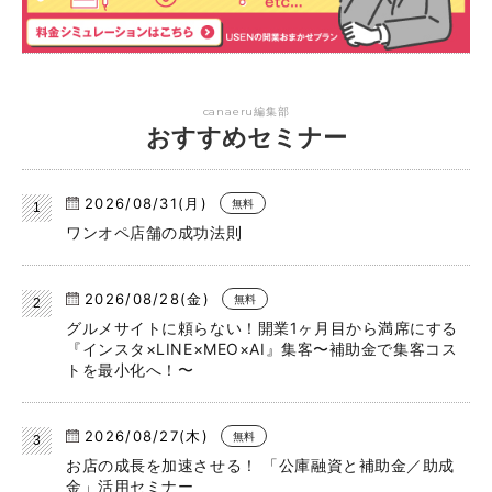
canaeru編集部
おすすめセミナー
2026/08/31(月)
無料
ワンオペ店舗の成功法則
2026/08/28(金)
無料
グルメサイトに頼らない！開業1ヶ月目から満席にする
『インスタ×LINE×MEO×AI』集客〜補助金で集客コス
トを最小化へ！〜
2026/08/27(木)
無料
お店の成長を加速させる！ 「公庫融資と補助金／助成
金」活用セミナー