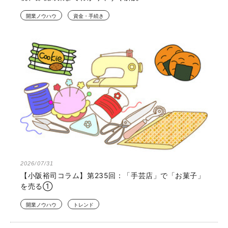
開業ノウハウ
資金・手続き
2026/07/31
【小阪裕司コラム】第235回：「手芸店」で「お菓子」
を売る①
開業ノウハウ
トレンド