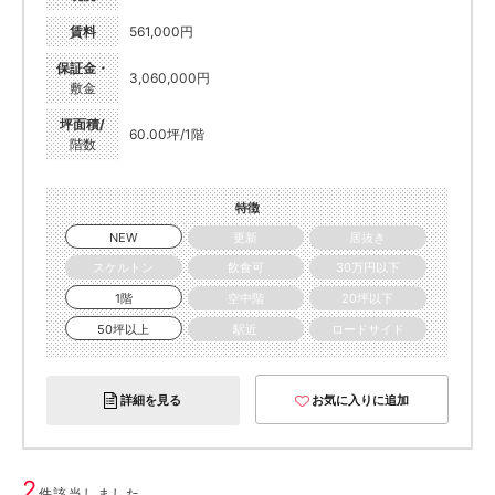
賃料
561,000円
保証金・
3,060,000円
敷金
坪面積/
60.00坪/1階
階数
特徴
NEW
更新
居抜き
スケルトン
飲食可
30万円以下
1階
空中階
20坪以下
50坪以上
駅近
ロードサイド
詳細を見る
お気に入りに追加
2
件該当しました