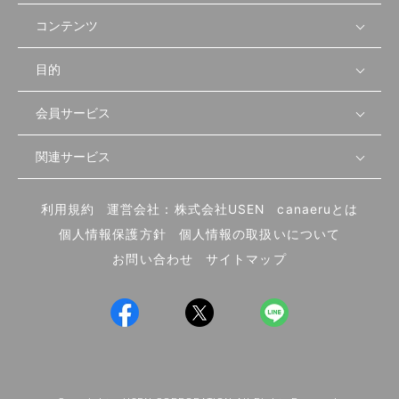
コンテンツ
目的
無料開業相談
セミナーで学ぶ
会員サービス
店舗運営
物件を探す
セミナー情報
資金・手続き
関連サービス
会員登録
先輩開業者の声
セミナー動画
首都圏
物件
メルマガ設定
記事から学ぶ
セミナー協力一覧
大阪
飲食店サクセスガイド（外部サイト）
内装・設備
利用規約
運営会社：株式会社USEN
canaeruとは
ログイン
飲食店の始め方
北海道
開業・経営に関する記事
個人情報保護方針
個人情報の取扱いについて
食材・仕入れ
業態別の開業方法
東海
編集ポリシー
お問い合わせ
サイトマップ
集客・宣伝
その他
トレンド
UIターン開業特集
飲食店開業