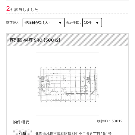
2
件該当しました
並び替え：
表示件数：
厚別区 44坪 SRC (50012)
物件ID：50012
物件概要
住所
北海道札幌市厚別区厚別中央二条５丁目2番1号