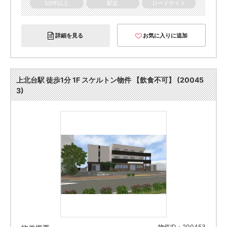
50坪以上
駅近
ロードサイド
詳細を見る
お気に入りに追加
上北台駅 徒歩1分 1F スケルトン物件 【飲食不可】 (20045
3)
物件ID：200453