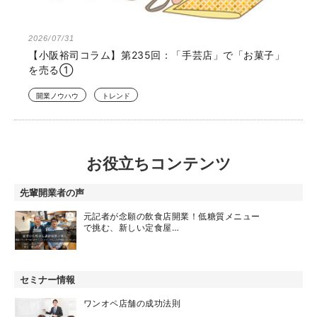
2026/07/31
【小阪裕司コラム】第235回：「手芸店」で「お菓子」
を売る①
開業ノウハウ
トレンド
お役立ちコンテンツ
先輩開業者の声
元記者が念願の飲食店開業！低糖質メニュー
で挑む、新しい定食屋…
セミナー情報
ワンオペ店舗の成功法則