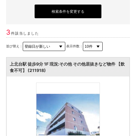
検索条件を変更する
3
件該当しました
並び替え：
表示件数：
上北台駅 徒歩9分 1F 現況:その他 その他居抜きなど物件 【飲
食不可】 (211918)