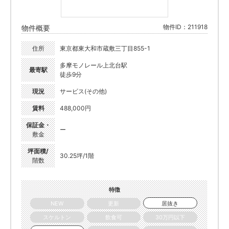
物件ID：211918
物件概要
住所
東京都東大和市蔵敷三丁目855-1
多摩モノレール上北台駅
最寄駅
徒歩9分
現況
サービス(その他)
賃料
488,000円
保証金・
ー
敷金
坪面積/
30.25坪/1階
階数
特徴
NEW
更新
居抜き
スケルトン
飲食可
30万円以下