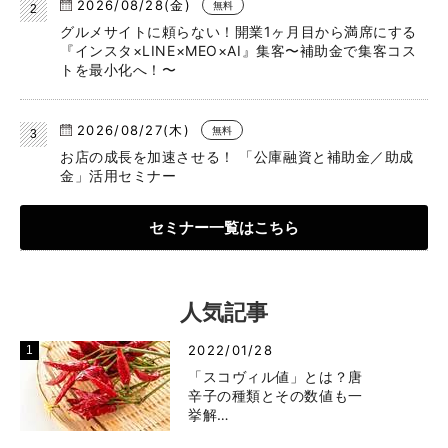
2026/08/28(金)
無料
グルメサイトに頼らない！開業1ヶ月目から満席にする
『インスタ×LINE×MEO×AI』集客〜補助金で集客コス
トを最小化へ！〜
2026/08/27(木)
無料
お店の成長を加速させる！ 「公庫融資と補助金／助成
金」活用セミナー
セミナー一覧はこちら
人気記事
2022/01/28
「スコヴィル値」とは？唐
辛子の種類とその数値も一
挙解…