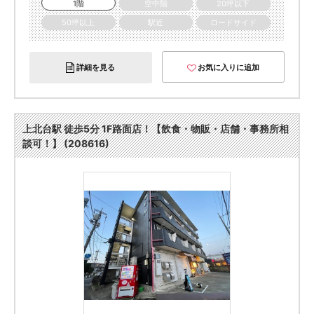
1階
空中階
20坪以下
50坪以上
駅近
ロードサイド
詳細を見る
お気に入りに追加
上北台駅 徒歩5分 1F路面店！【飲食・物販・店舗・事務所相
談可！】 (208616)