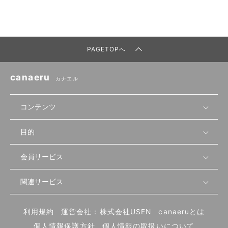
PAGETOPへ
canaeru
カナエル
コンテンツ
目的
無料開業相談
セミナーで学ぶ
会員サービス
店舗運営
物件を探す
セミナー情報
資金・手続き
関連サービス
会員登録
先輩開業者の声
セミナー動画
首都圏
物件
メルマガ設定
記事から学ぶ
セミナー協力一覧
大阪
飲食店サクセスガイド（外部サイト）
内装・設備
利用規約
運営会社：株式会社USEN
canaeruとは
ログイン
飲食店の始め方
北海道
開業・経営に関する記事
個人情報保護方針
個人情報の取扱いについて
食材・仕入れ