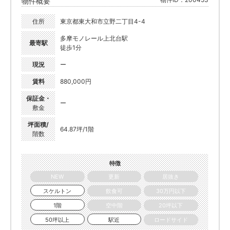
物件概要
住所
東京都東大和市立野二丁目4-4
多摩モノレール上北台駅
最寄駅
徒歩1分
現況
ー
賃料
880,000円
保証金・
ー
敷金
坪面積/
64.87坪/1階
階数
特徴
NEW
更新
居抜き
スケルトン
飲食可
30万円以下
1階
空中階
20坪以下
50坪以上
駅近
ロードサイド