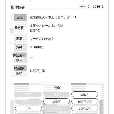
物件ID：208616
物件概要
住所
東京都東大和市上北台二丁目1-31
多摩モノレール上北台駅
最寄駅
徒歩5分
現況
サービス(その他)
賃料
99,000円
保証金・
ー
敷金
坪面積/
8.40坪/1階
階数
特徴
NEW
更新
居抜き
スケルトン
飲食可
30万円以下
1階
空中階
20坪以下