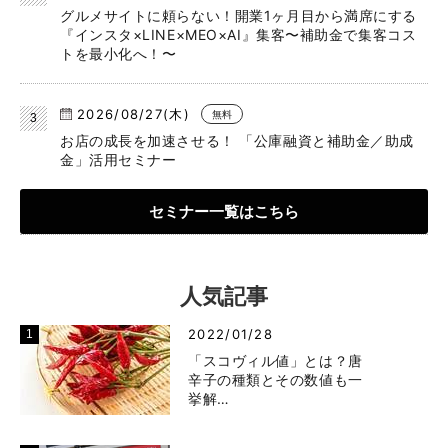
グルメサイトに頼らない！開業1ヶ月目から満席にする
『インスタ×LINE×MEO×AI』集客〜補助金で集客コス
トを最小化へ！〜
2026/08/27(木)
無料
お店の成長を加速させる！ 「公庫融資と補助金／助成
金」活用セミナー
セミナー一覧はこちら
人気記事
2022/01/28
「スコヴィル値」とは？唐
辛子の種類とその数値も一
挙解…