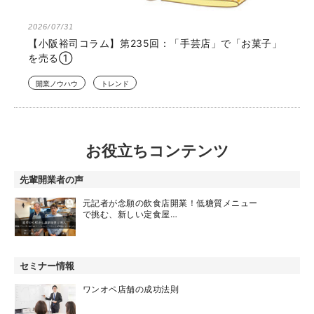
2026/07/31
【小阪裕司コラム】第235回：「手芸店」で「お菓子」
を売る①
開業ノウハウ
トレンド
お役立ちコンテンツ
先輩開業者の声
元記者が念願の飲食店開業！低糖質メニュー
で挑む、新しい定食屋…
セミナー情報
ワンオペ店舗の成功法則