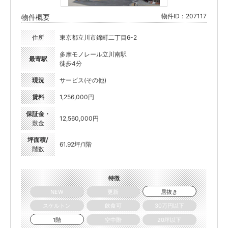
物件ID：207117
物件概要
住所
東京都立川市錦町二丁目6-2
多摩モノレール立川南駅
最寄駅
徒歩4分
現況
サービス(その他)
賃料
1,256,000円
保証金・
12,560,000円
敷金
坪面積/
61.92坪/1階
階数
特徴
NEW
更新
居抜き
スケルトン
飲食可
30万円以下
1階
空中階
20坪以下