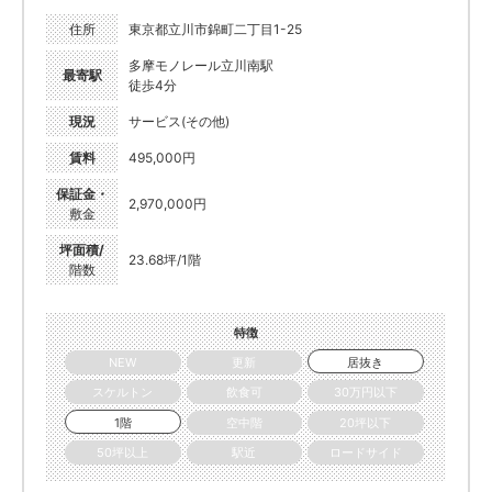
住所
東京都立川市錦町二丁目1-25
多摩モノレール立川南駅
最寄駅
徒歩4分
現況
サービス(その他)
賃料
495,000円
保証金・
2,970,000円
敷金
坪面積/
23.68坪/1階
階数
特徴
NEW
更新
居抜き
スケルトン
飲食可
30万円以下
1階
空中階
20坪以下
50坪以上
駅近
ロードサイド