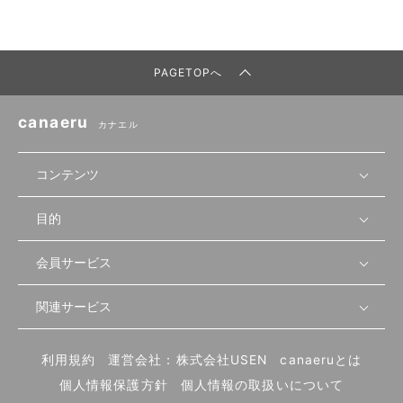
PAGETOPへ
canaeru
カナエル
コンテンツ
目的
無料開業相談
セミナーで学ぶ
会員サービス
店舗運営
物件を探す
セミナー情報
資金・手続き
関連サービス
会員登録
先輩開業者の声
セミナー動画
首都圏
物件
メルマガ設定
記事から学ぶ
セミナー協力一覧
大阪
飲食店サクセスガイド（外部サイト）
内装・設備
利用規約
運営会社：株式会社USEN
canaeruとは
ログイン
飲食店の始め方
北海道
開業・経営に関する記事
個人情報保護方針
個人情報の取扱いについて
食材・仕入れ