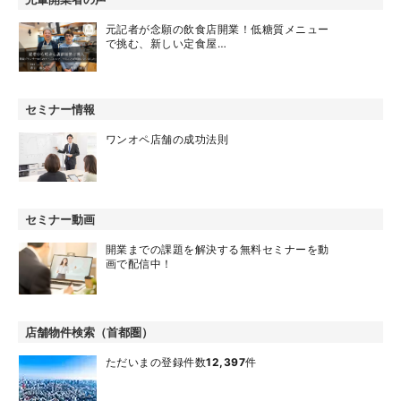
元記者が念願の飲食店開業！低糖質メニュー
で挑む、新しい定食屋…
セミナー情報
ワンオペ店舗の成功法則
セミナー動画
開業までの課題を解決する無料セミナーを動
画で配信中！
店舗物件検索（首都圏）
ただいまの登録件数
12,397
件