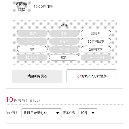
坪面積/
19.00坪/1階
階数
特徴
NEW
更新
居抜き
スケルトン
飲食可
30万円以下
1階
空中階
20坪以下
50坪以上
駅近
ロードサイド
詳細を見る
お気に入りに追加
10
件該当しました
並び替え：
表示件数：