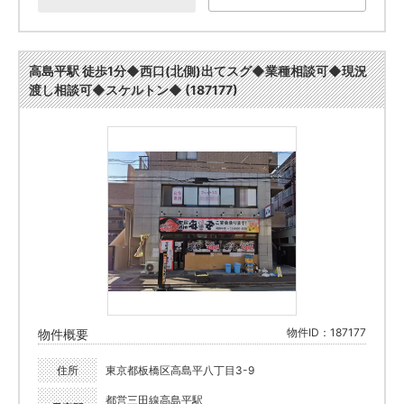
高島平駅 徒歩1分◆西口(北側)出てスグ◆業種相談可◆現況
渡し相談可◆スケルトン◆ (187177)
物件ID：187177
物件概要
住所
東京都板橋区高島平八丁目3-9
都営三田線高島平駅