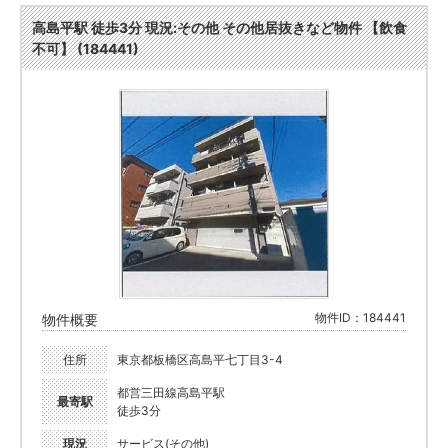
高島平駅 徒歩3分 現況:その他 その他居抜きなど物件 【飲食
不可】 (184441)
物件ID：184441
物件概要
住所
東京都板橋区高島平七丁目3-4
都営三田線高島平駅
最寄駅
徒歩3分
現況
サービス(その他)