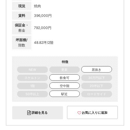
現況
焼肉
賃料
396,000円
保証金・
792,000円
敷金
坪面積/
48.82坪/2階
階数
特徴
NEW
更新
居抜き
スケルトン
飲食可
30万円以下
1階
空中階
20坪以下
50坪以上
駅近
ロードサイド
詳細を見る
お気に入りに追加