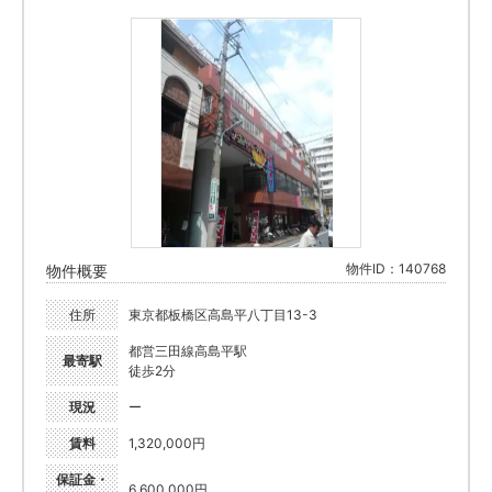
物件ID：140768
物件概要
住所
東京都板橋区高島平八丁目13-3
都営三田線高島平駅
最寄駅
徒歩2分
現況
ー
賃料
1,320,000円
保証金・
6,600,000円