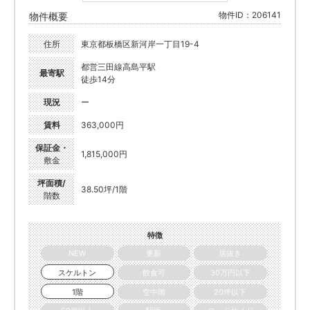
物件ID：206141
物件概要
住所
東京都板橋区新河岸一丁目19-4
都営三田線高島平駅
最寄駅
徒歩14分
現況
ー
賃料
363,000円
保証金・
1,815,000円
敷金
坪面積/
38.50坪/1階
階数
特徴
NEW
更新
居抜き
スケルトン
飲食可
30万円以下
1階
空中階
20坪以下