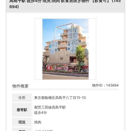
高島平駅 徒歩4分 現況:焼肉 飲食居抜き物件 【飲食可】 (145
694)
物件ID：145694
物件概要
住所
東京都板橋区高島平八丁目15-10
都営三田線高島平駅
最寄駅
徒歩4分
現況
焼肉