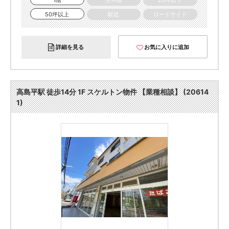
1階
空中階
20坪以下
50坪以上
駅近
ロードサイド
詳細を見る
お気に入りに追加
高島平駅 徒歩14分 1F スケルトン物件 【業種相談】 (20614
1)