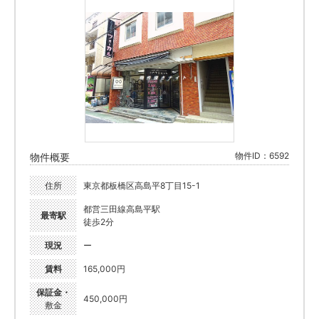
物件ID：6592
物件概要
住所
東京都板橋区高島平8丁目15-1
都営三田線高島平駅
最寄駅
徒歩2分
現況
ー
賃料
165,000円
保証金・
450,000円
敷金