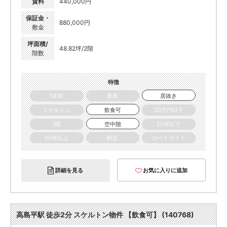
賃料
440,000円
保証金・
880,000円
敷金
坪面積/
48.82坪/2階
階数
特徴
NEW
更新
居抜き
スケルトン
飲食可
30万円以下
1階
空中階
20坪以下
50坪以上
駅近
ロードサイド
詳細を見る
お気に入りに追加
高島平駅 徒歩2分 スケルトン物件 【飲食可】 (140768)