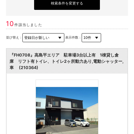
検索条件を変更する
10
件該当しました
並び替え：
表示件数：
『FH0708』高島平エリア 駐車場3台以上有 1棟貸し倉
庫 リフト有トイレ、トイレ2ヶ所動力あり,電動シャッター,
車 (210364)