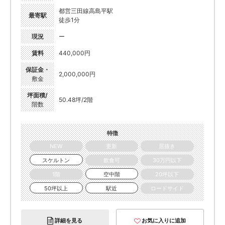
都営三田線高島平駅
最寄駅
徒歩1分
現況
ー
賃料
440,000円
保証金・
2,000,000円
敷金
坪面積/
50.48坪/2階
階数
特徴
NEW
更新
居抜き
スケルトン
飲食可
30万円以下
1階
空中階
20坪以下
50坪以上
駅近
ロードサイド
詳細を見る
お気に入りに追加