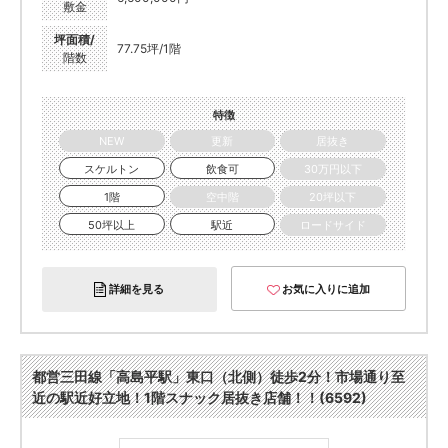
敷金
坪面積/
77.75坪/1階
階数
特徴
NEW
更新
居抜き
スケルトン
飲食可
30万円以下
1階
空中階
20坪以下
50坪以上
駅近
ロードサイド
詳細を見る
お気に入りに追加
都営三田線「高島平駅」東口（北側）徒歩2分！市場通り至
近の駅近好立地！1階スナック居抜き店舗！！(6592)