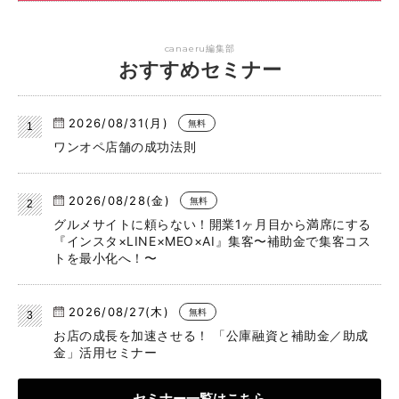
canaeru編集部
おすすめセミナー
2026/08/31(月)
無料
ワンオペ店舗の成功法則
2026/08/28(金)
無料
グルメサイトに頼らない！開業1ヶ月目から満席にする
『インスタ×LINE×MEO×AI』集客〜補助金で集客コス
トを最小化へ！〜
2026/08/27(木)
無料
お店の成長を加速させる！ 「公庫融資と補助金／助成
金」活用セミナー
セミナー一覧はこちら