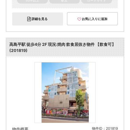
50坪以上
駅近
ロードサイド
詳細を見る
お気に入りに追加
高島平駅 徒歩4分 2F 現況:焼肉 飲食居抜き物件 【飲食可】
(201819)
物件ID：201819
物件概要