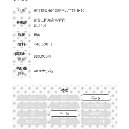
住所
東京都板橋区高島平八丁目15-10
都営三田線高島平駅
最寄駅
徒歩4分
現況
焼肉
賃料
440,000円
保証金・
880,000円
敷金
坪面積/
48.82坪/2階
階数
特徴
NEW
更新
居抜き
スケルトン
飲食可
30万円以下
1階
空中階
20坪以下
50坪以上
駅近
ロードサイド