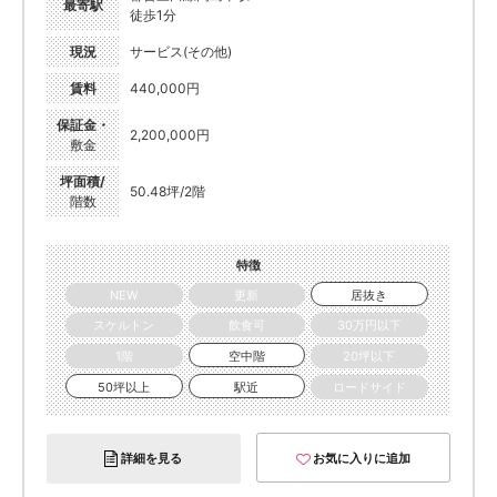
最寄駅
徒歩1分
現況
サービス(その他)
賃料
440,000円
保証金・
2,200,000円
敷金
坪面積/
50.48坪/2階
階数
特徴
NEW
更新
居抜き
スケルトン
飲食可
30万円以下
1階
空中階
20坪以下
50坪以上
駅近
ロードサイド
詳細を見る
お気に入りに追加