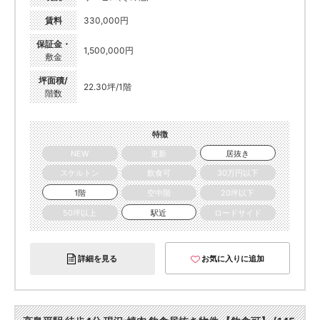
賃料
330,000円
保証金・
1,500,000円
敷金
坪面積/
22.30坪/1階
階数
特徴
NEW
更新
居抜き
スケルトン
飲食可
30万円以下
1階
空中階
20坪以下
50坪以上
駅近
ロードサイド
詳細を見る
お気に入りに追加