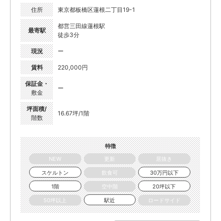
住所
東京都板橋区蓮根二丁目19-1
都営三田線蓮根駅
最寄駅
徒歩3分
現況
ー
賃料
220,000円
保証金・
ー
敷金
坪面積/
16.67坪/1階
階数
特徴
NEW
更新
居抜き
スケルトン
飲食可
30万円以下
1階
空中階
20坪以下
50坪以上
駅近
ロードサイド