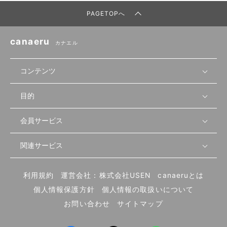
PAGETOPへ
canaeru
カナエル
コンテンツ
目的
無料開業相談
セミナーで学ぶ
会員サービス
店舗運営
物件を探す
セミナー情報
資金・手続き
関連サービス
会員登録
先輩開業者の声
セミナー動画
首都圏
物件
メルマガ設定
記事から学ぶ
セミナー協力一覧
大阪
飲食店サクセスガイド（外部サイト）
内装・設備
利用規約
運営会社：株式会社USEN
canaeruとは
ログイン
飲食店の始め方
北海道
開業・経営に関する記事
個人情報保護方針
個人情報の取扱いについて
食材・仕入れ
業態別の開業方法
東海
編集ポリシー
お問い合わせ
サイトマップ
集客・宣伝
その他
トレンド