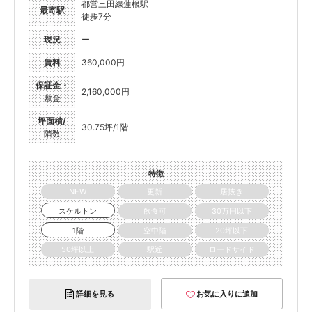
都営三田線蓮根駅
最寄駅
徒歩7分
現況
ー
賃料
360,000円
保証金・
2,160,000円
敷金
坪面積/
30.75坪/1階
階数
特徴
NEW
更新
居抜き
スケルトン
飲食可
30万円以下
1階
空中階
20坪以下
50坪以上
駅近
ロードサイド
詳細を見る
お気に入りに追加