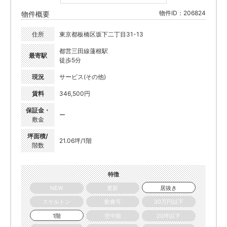
物件ID：206824
物件概要
住所
東京都板橋区坂下二丁目31-13
都営三田線蓮根駅
最寄駅
徒歩5分
現況
サービス(その他)
賃料
346,500円
保証金・
ー
敷金
坪面積/
21.06坪/1階
階数
特徴
NEW
更新
居抜き
スケルトン
飲食可
30万円以下
1階
空中階
20坪以下