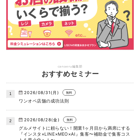
canaeru編集部
おすすめセミナー
2026/08/31(月)
無料
ワンオペ店舗の成功法則
2026/08/28(金)
無料
グルメサイトに頼らない！開業1ヶ月目から満席にする
『インスタ×LINE×MEO×AI』集客〜補助金で集客コス
トを最小化へ！〜